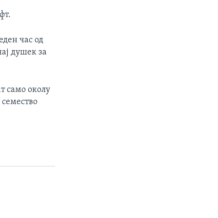
фт.
еден час од
чај душек за
т само околу
о семество