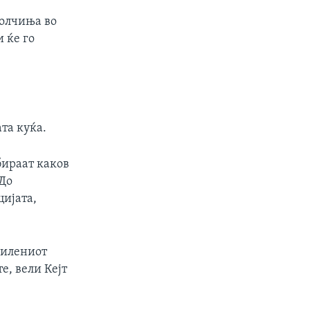
толчиња во
1080p
 ќе го
px
width
ата куќа.
бираат каков
 До
цијата,
омилениот
е, вели Кејт