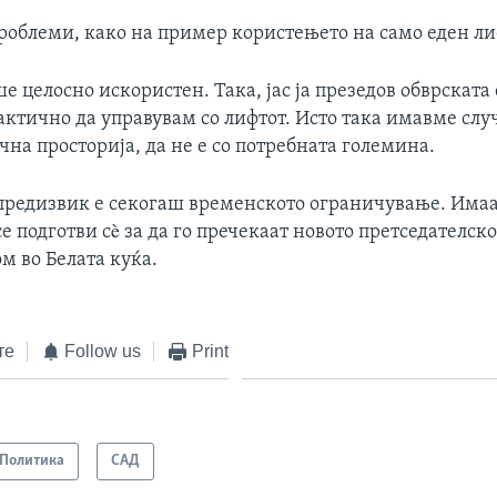
роблеми, како на пример користењето на само еден ли
е целосно искористен. Така, јас ја презедов обврската 
актично да управувам со лифтот. Исто така имавме слу
на просторија, да не е со потребната големина.
 предизвик е секогаш временското ограничување. Имаа
се подготви сè за да го пречекаат новото претседателск
м во Белата куќа.
те
Follow us
Print
Политика
САД