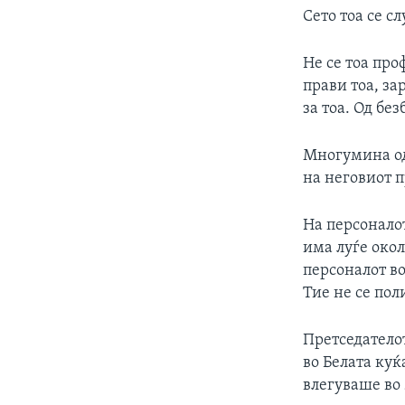
Сето тоа се с
Не се тоа про
прави тоа, за
за тоа. Од б
Многумина од
на неговиот п
На персоналот
има луѓе окол
персоналот во
Тие не се пол
Претседатело
во Белата куќ
влегуваше во 