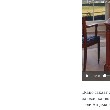
by
Глас на А
0:00
„Како сакаат
завеси, какво
вели Анџела Р