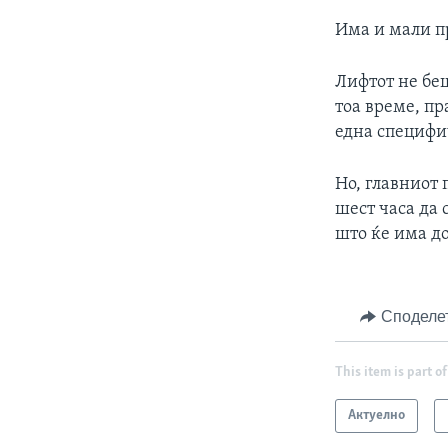
Има и мали п
Лифтот не беш
тоа време, пр
една специфич
Но, главниот
шест часа да 
што ќе има до
Споделе
This item is part of
Актуелно