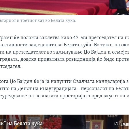
вториот и третиот кат во Белата куќа.
рамп ќе положи заклетва како 47-ми претседател на на
ктивности зад сцената во Белата куќа. Во текот на око
и на претседателот во заминување Џо Бајден и семејст
градата, додека приватната резиденција ќе биде прет
тседател.
ога Џо Бајден ќе ја ја напушти Овалната канцеларија 
јатно на Денот на инаугурацијата - персоналот на Белат
еуредување на познатата просторија според вкусот на 
к“ на Белата куќа
EMB