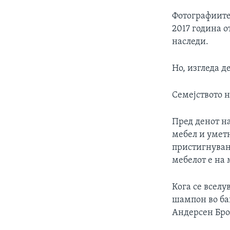
Фотографиите
2017 година о
наследи.
Но, изгледа д
Семејството н
Пред денот н
мебел и уметн
пристигнувањ
мебелот е на 
Кога се вселу
шампон во бањ
Андерсен Бров