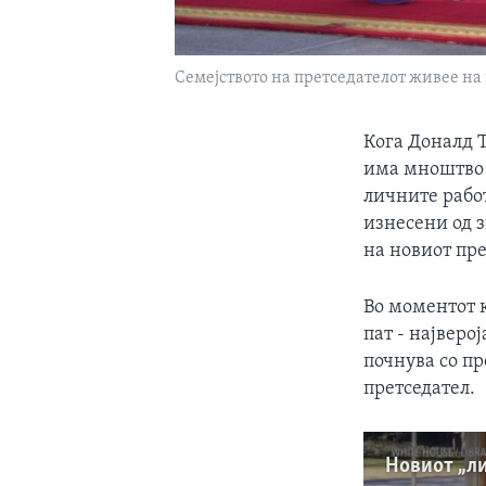
Семејството на претседателот живее на 
Кога Доналд Т
имa мноштво а
личните работ
изнесени од з
на новиот пре
Во моментот к
пат - најверо
почнува со пр
претседател.
Новиот „ли