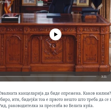
мерика
No media source currently available
3:21
EMBED
 Овалната канцеларија да биде опремена. Каков килим
 биро, итн, бидејќи тоа е првото нешто што треба да се 
ид, раководителка за преселба во Белата куќа.