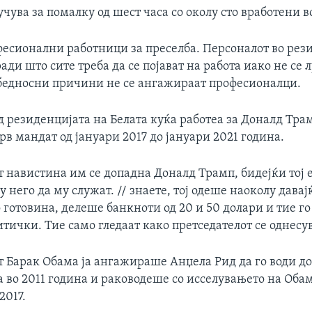
лучува за помалку од шест часа со околу сто вработени в
фесионални работници за преселба. Персоналот во рез
ради што сите треба да се појават на работа иако не се 
езбедносни причини не се ангажираат професионалци.
 резиденцијата на Белата куќа работеа за Доналд Тра
рв мандат од јануари 2017 до јануари 2021 година.
 навистина им се допадна Доналд Трамп, бидејќи тој 
у него да му служат. // знаете, тој одеше наоколу дав
 готовина, делеше банкноти од 20 и 50 долари и тие го
итички. Тие само гледаат како претседателот се однесув
т Барак Обама ја ангажираше Анџела Рид да го води д
а во 2011 година и раководеше со исселувањето на Оба
2017.