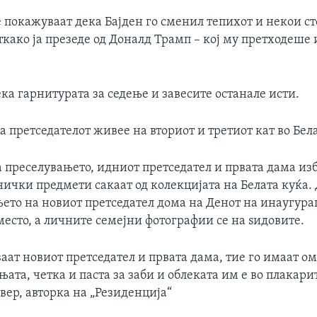
 покажуваат дека Бајден го сменил тепихот и некои с
Auto
240p
360p
480p
ткако ја презеде од Доналд Трамп – кој му претходеше и
720p
1080p
ека гарнитурата за седење и завесите останале исти.
а претседателот живее на вториот и третиот кат во Бел
а преселувањето, идниот претседател и првата дама из
ички предмети сакаат од колекцијата на Белата куќа.
ето на новиот претседател дома на Денот на инаугура
место, а личните семејни фотографии се на ѕидовите.
ваат новиот претседател и првата дама, тие го имаат 
ата, четка и паста за заби и облеката им е во плакарит
ер, авторка на „Резиденција“