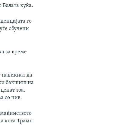
о Белата куќа.
иденцијата го
луѓе обучени
мп за време
е навикнат да
ајќи бакшиш на
 ценат тоа.
а со нив.
омаќинството
ма кога Трамп