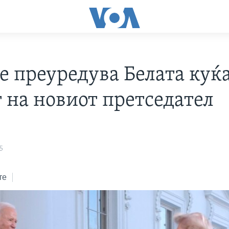
е преуредува Белата куќ
т на новиот претседател
5
те