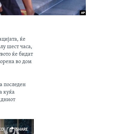
цијата, ќе
лу шест часа,
вото ќе бидат
ворена во дом
за последен
а куќа
идниот
ED
SHARE