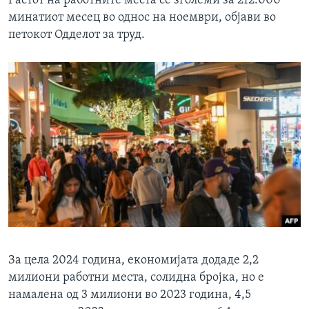
Растот на работните места се зголеми за 212.000
минатиот месец во однос на ноември, објави во
петокот Одделот за труд.
За цела 2024 година, економијата додаде 2,2
милиони работни места, солидна бројка, но е
намалена од 3 милиони во 2023 година, 4,5