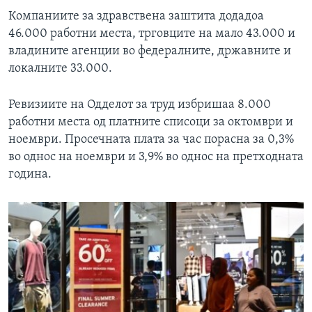
Компаниите за здравствена заштита додадоа
46.000 работни места, трговците на мало 43.000 и
владините агенции во федералните, државните и
локалните 33.000.
Ревизиите на Одделот за труд избришаа 8.000
работни места од платните списоци за октомври и
ноември. Просечната плата за час порасна за 0,3%
во однос на ноември и 3,9% во однос на претходната
година.