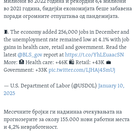
милиони во 2022 година и рекордни 6,4 милиони
во 2021 година, бидејќи економијата беше забавена
поради огромните отпуштања од пандемијата.
🧵 The economy added 256,000 jobs in December and
the unemployment rate remained low at 4.1% with job
gains in health care, retail and government. Read the
latest
@BLS_gov
report at
https://t.co/YhLEuaacSN
More: 🏥 Health care: +46K 🛍️ Retail: +43K 💼
Government: +33K
pic.twitter.com/LJHAj4SmUj
— U.S. Department of Labor (@USDOL)
January 10,
2025
Месечните бројки ги надминаа очекувањата на
прогнозерите за околу 155.000 нови работни места
и 4,2% невработеност.