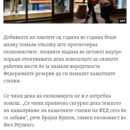
Добивката на платите од година во година беше
малку помала отколку што прогнозираа
економистите. Акциите паднаа во петокот наутро
поради очекувањата дека извештајот за силните
работни места ќе ја намали веројатноста
Федералните резерви да ги намалат каматните
стапки.
Се чини дека на економијата не ѝ е потребна
помош. „Се чини прилично сигурно дека темпото
на намалување на каматните стапки на ФЕД сега ќе
се забави“, рече Брајан Култон, главен економист во
Фич Рејтингс.