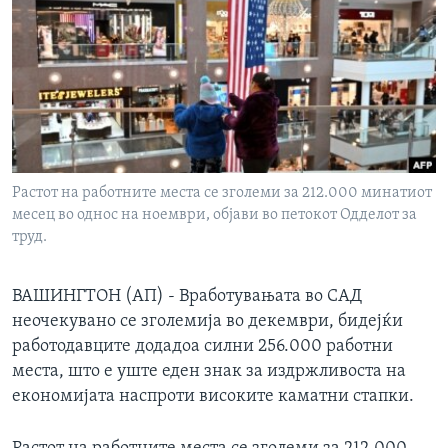
ИНТЕРВЈУА
Јазици
Растот на работните места се зголеми за 212.000 минатиот
месец во однос на ноември, објави во петокот Одделот за
труд.
ВАШИНГТОН (АП) - Вработувањата во САД
неочекувано се зголемија во декември, бидејќи
работодавците додадоа силни 256.000 работни
места, што е уште еден знак за издржливоста на
економијата наспроти високите каматни стапки.