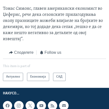
Томас Симонс, главен американски економист во
Џеферис, рече дека сезонските прилагодувања
околу празниците можеби влијаеле на бројките во
декември, но тој додаде дека сепак „тешко е да се
каже нешто негативно за деталите од овој
извештај“.
Споделете
Follow us
This item is part of
Актуелно
Економија
САД
НАКУСО...