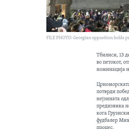
FILE PHOTO: Georgian opposition holds pro
Тбилиси, 13 д
во петокот, о
номинација на
Црноморската 
потврди побе
нејзината одл
предизвика но
кога Грузиск
фудбалер Мих
процес.