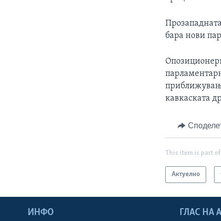
Прозападната
бара нови пар
Опозиционери
парламентарн
приближување 
кавкаската др
Споделе
This item is part of
Актуелно
ИНФО
ГЛАС НА