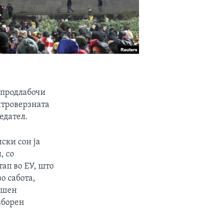
 продлабочи
нтроверзната
едател.
ски сон ја
, со
ап во ЕУ, што
о сабота,
ешен
зборен