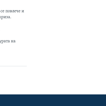
се повлече и
криза.
а
урата на