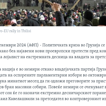
-EU rally in Tbilisi
екември 2024 (АФП) - Политичката криза во Грузија се
ткако беа најавени нови проевропски протести пред ко
 лојалист на екстремната десница на владата за претс
нација е во немири откако владејачката партија Грузи
дата на оспорените парламентарни избори во октомври
ука минатиот месец да ги одложи преговорите за прист
в бран масовни собири. Повеќе немири се очекуваат в
иот сон ќе го назначи екстремно десничарскиот поран
аил Кавелашвили за претседател во контроверзниот и