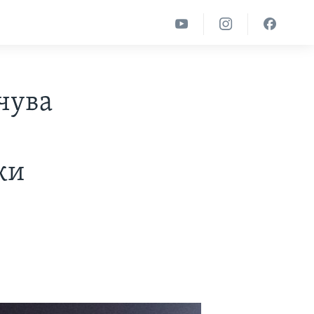
очува
ки