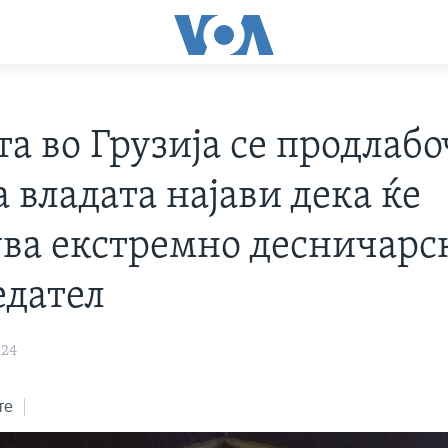
а во Грузија се продлаб
 владата најави дека ќе
ва екстремно десничарс
едател
024
те