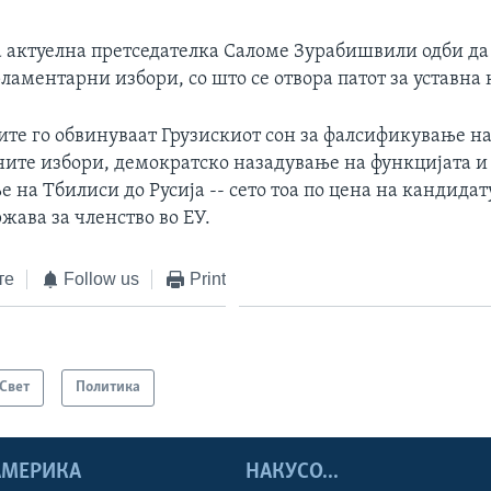
 актуелна претседателка Саломе Зурабишвили одби да 
ламентарни избори, со што се отвора патот за уставна 
те го обвинуваат Грузискиот сон за фалсификување н
ите избори, демократско назадување на функцијата и
на Тбилиси до Русија -- сето тоа по цена на кандидат
жава за членство во ЕУ.
те
Follow us
Print
Свет
Политика
 АМЕРИКА
НАКУСО...