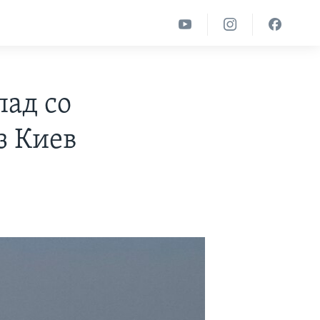
ад со
з Киев