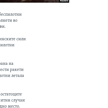
 беспилотни
олнети во
ви.
аинските сили
пилотни
рана на
лести ракети
лотни летала
 остатоците
 итни случаи
дно место.