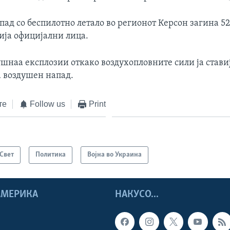
пад со беспилотно летало во регионот Керсон загина 
ија официјални лица.
ушнаа експлозии откако воздухопловните сили ја стави
а воздушен напад.
те
Follow us
Print
Свет
Политика
Војна во Украина
 АМЕРИКА
НАКУСО...