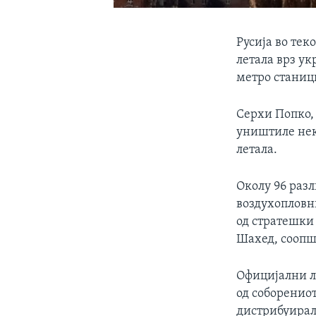
Русија во те
летала врз ук
метро станици
Серхи Попко, 
уништиле нек
летала.
Околу 96 разл
воздухопловн
од стратешки
Шахед, соопшт
Официјални л
од соборениот
дистрибуирал