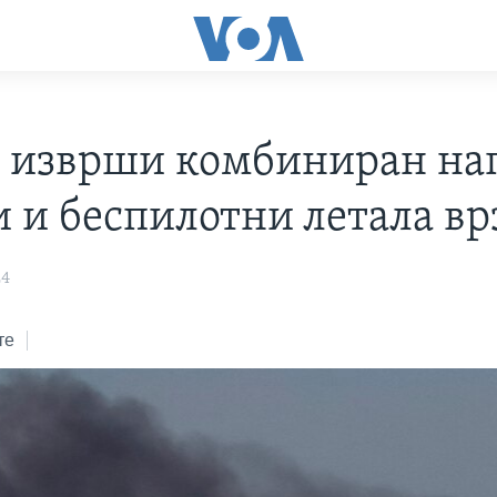
а изврши комбиниран нап
и и беспилотни летала вр
24
те