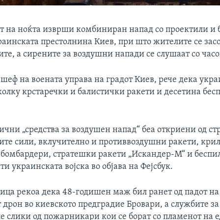
кот на ноќта изврши комбиниран напад со проектили и
раинската престолнина Киев, при што жителите се зас
те, а сирените за воздушни напади се слушаат со часо
шеф на воената управа на градот Киев, рече дека укр
олку крстаречки и балистички ракети и десетина бес
ични „средства за воздушен напад“ беа откриени од ст
ите сили, вклучително и противвоздушни ракети, кри
 бомбардери, стратешки ракети „Искандер-М“ и беспи
и украинската војска во објава на Фејсбук.
ица рекоа дека 48-годишен маж бил ранет од падот на
 дрон во киевското предградие Бровари, а службите за
е слики од пожарникари кои се борат со пламенот на е