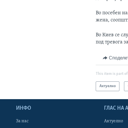
Во посебен на
жена, соопшт
Во Киев се сл
под тревога з
Споделе
This item is part of
Актуелно
ИНФО
ГЛАС НА
За нас
Актуелно