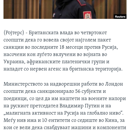
ИНТЕРВЈУА
Јазици
(Ројтерс) - Британската влада во четвртокот
соопшти дека го вовела својот најголем пакет
санкции во последните 18 месеци против Русија,
насочени кон луѓето вклучени во војната во
Украина, африканските платенички групи и
нападот со нервен агенс на британска територија.
Министерството за надворешни работи во Лондон
соопшти дека санкционирало 56 субјекти и
поединци, со цел да им наштети на воените напори
на рускиот претседател Владимир Путин и на
„малигната активност на Русија на глобално ниво“.
Меѓу нив има и 10 ентитети со седиште во Кина, за
кои се вели дека снабдуваат машини и компоненти