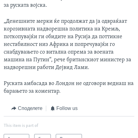
за руската војска.
„Денешните мерки ќе продолжат да ја одвраќаат
корозивната надворешна политика на Кремљ,
поткопувајќи ги обидите на Русија да поттикне
нестабилност низ Африка и попречувајќи го
снабдувањето со витална опрема за воената
машина на Путин“, рече британскиот министер за
надворешни работи Дејвид Лами.
Руската амбасада во Лондон не одговори веднаш на
барањето за коментар.
Споделете
Follow us
This item is part of