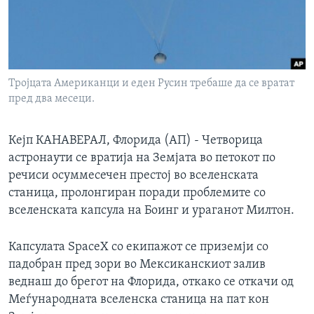
ИНТЕРВЈУА
Јазици
Тројцата Американци и еден Русин требаше да се вратат
пред два месеци.
Кејп КАНАВЕРАЛ, Флорида (АП) - Четворица
астронаути се вратија на Земјата во петокот по
речиси осуммесечен престој во вселенската
станица, пролонгиран поради проблемите со
вселенската капсула на Боинг и ураганот Милтон.
Капсулата SpaceX со екипажот се приземји со
падобран пред зори во Мексиканскиот залив
веднаш до брегот на Флорида, откако се откачи од
Меѓународната вселенска станица на пат кон