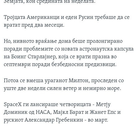
Земјата, кон средината на неделата.
Тројцата Американци и еден Русин требаше да се
вратат пред два месеци.
Но, нивното враќање дома беше пролонгирано
поради проблемите со новата астронаутска капсула
на Боинг Старлајнер, која се врати празна во
септември поради безбедносни предизвици.
Потоа се вмеша ураганот Милтон, проследен со
уште две недели силен ветер и немирно море.
SpaceX ги лансираше четворицата - Метју
Доминик од НАСА, Мајкл Барат и Жанет Епс и
рускиот Александар Гребенкин - во март.