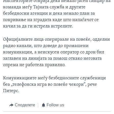
Инспекторите открија дека немало јасен синџир на
команда меѓу Тајната служба и другите
безбедносни агенции и дека немало план за
покривање на зградата каде што напаѓачот се
качил за да ги истрела истрелите.
Официјалните лица оперираале на повеќе, одделни
радио канали, што доведе до промашени
комуникации, а неискусен оператор со дрон бил
заглавен на линијата за помош откако неговата
опрема не работела правилно.
Комуникациите меѓу безбедносните службеници
беа „телефонска игра во повеќе чекори“, рече
Питерс.
Споделете
Follow us