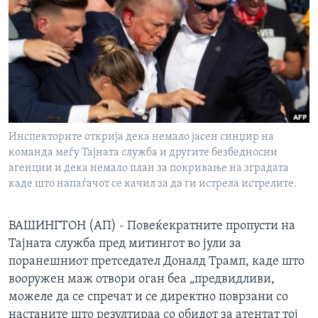
ИНТЕРВЈУА
Јазици
Инспекторите открија дека немало јасен синџир на
команда меѓу Тајната служба и другите безбедносни
агенции и дека немало план за покривање на зградата
каде што напаѓачот се качил за да ги истрела истрелите.
ВАШИНГТОН (АП) - Повеќекратните пропусти на
Тајната служба пред митингот во јули за
поранешниот претседател Доналд Трамп, каде што
вооружен маж отвори оган беа „предвидливи,
можеле да се спречат и се директно поврзани со
настаните што резултираа со обидот за атентат тој