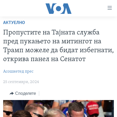
Линкови
за
пристапност
АКТУЕЛНО
ДОМА
Премини
Пропустите на Тајната служба
на
РУБРИКИ
пред пукањето на митингот на
главната
ФОТОГАЛЕРИИ
САД
содржина
Трамп можеле да бидат избегнати,
Премини
ДОКУМЕНТАРЦИ
МАКЕДОНИЈА
открива панел на Сенатот
до
АРХИВИРАНА ПРОГРАМА
СВЕТ
страната
Асошиетед прес
ЗА НАС
за
ЕКОНОМИЈА
NEWSFLASH - АРХИВА
навигација
25 септември, 2024
ПОЛИТИКА
ВЕСТИ ОД САД ВО МИНУТА - АРХИВА
Пребарувај
Learning English
Споделете
ЗДРАВЈЕ
ИЗБОРИ ВО САД 2020 - АРХИВА
НАКУСО...
НАУКА
УМЕТНОСТ И ЗАБАВА