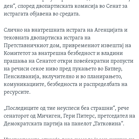
ден“, според двопартиската комисија во Сенат за
истрагата објавена во средата.
Слично на внатрешната истрага на Агенцијата и
тековната двопартиска истрага на
Претставничкиот дом, привремениот извештај на
Комитетот за внатрешна безбедност и владини
прашања на Сенатот откри повеќекратни пропусти
на речиси секое ниво пред пукањето во Батлер,
Пенсилванија, вклучително и во планирањето,
комуникациите, безбедноста и распределбата на
ресурсите.
„Последиците од тие неуспеси беа страшни“, рече
сенаторот од Мичиген, Гери Питерс, претседател на
Демократската партија на панелот „Татковина“.