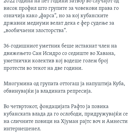
2022 година на пет години затвор во случајот од
висок профил што групите за човекови права го
означија како „фарса“, но за кој кубанските
државни медиуми велат дека е фер судење за
„вообичаени злосторства“.
36-годишниот уметник беше истакнат член на
движењето Сан Исидро со седиште во Хавана,
уметнички колектив кој водеше голем број
протести во текот на две години.
Многумина од групата оттогаш ја напуштија Куба,
обвинувајќи ја владината репресија.
Во четвртокот, фондацијата Рафто ја повика
кубанската влада да го ослободи, придружувајќи се
на сличните повици на Хјуман рајтс воч и Амнести
интернешенел.