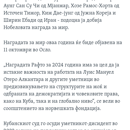
Аунг Сан Су Чи од Мјанмар, Хозе Рамос-Хорта од
Источен Тимор, Ким Дае-јунг од Јужна Кореја и
Ширин Ебади од Иран - подоцна ја добија
Нобеловата награда за мир.
Наградата за мир оваа година ќе биде објавена на
11 октомври во Осло.
„Наградата Рафто за 2024 година има за цел да ја
истакне важноста на работата на Луис Мануел
Отеро Алкантара и другите уметници во
предизвикувањето на структурите на моќ и
одбраната на демократијата и човековите права,
како на Куба, така и на глобално ниво“, се вели во
соопштението на норвешката фондација.
Кубанскиот суд го осуди уметникот-дисидент во