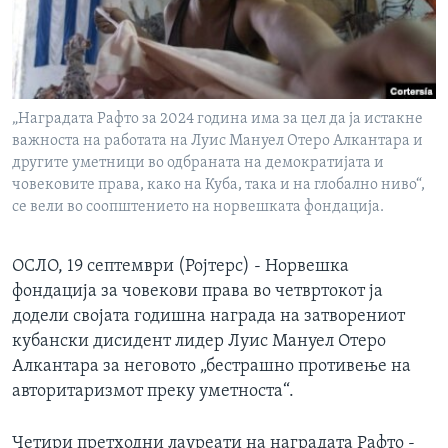
ИНТЕРВЈУА
Јазици
„Наградата Рафто за 2024 година има за цел да ја истакне
важноста на работата на Луис Мануел Отеро Алкантара и
другите уметници во одбраната на демократијата и
човековите права, како на Куба, така и на глобално ниво“,
се вели во соопштението на норвешката фондација.
ОСЛО, 19 септември (Ројтерс) - Норвешка
фондација за човекови права во четвртокот ја
додели својата годишна награда на затворениот
кубански дисидент лидер Луис Мануел Отеро
Алкантара за неговото „бестрашно противење на
авторитаризмот преку уметноста“.
Четири претходни лауреати на наградата Рафто -