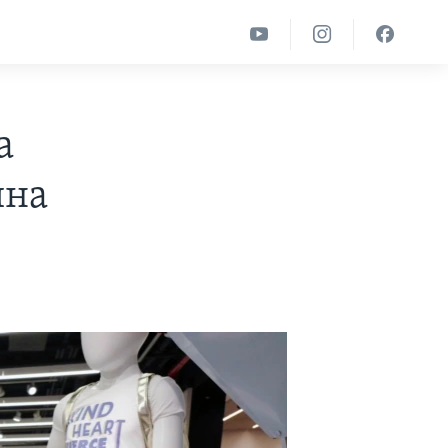
а
ина