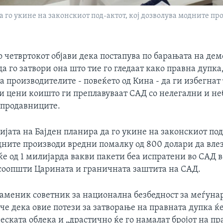
 го укине на законскиот под-актот, кој дозволува модните п
о четвртокот објави дека постапува по барањата на де
а го затвори она што тие го гледаат како правна дупка
 производителите - повеќето од Кина - да ги избегнат
ки цени коишто ги преплавуваат САД со нелегални и н
 продавниците.
ата на Бајден планира да го укине на законскиот под-
дните производи вредни помалку од 800 долари да влез
е од 1 милијарда вакви пакети беа испратени во САД 
 соопшти Царината и граничната заштита на САД.
заменик советник за национална безбедност за меѓуна
че дека овие потези за затворање на правната дупка ќ
еската облека и „драстично ќе го намалат бројот на пр