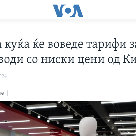
 куќа ќе воведе тарифи з
води со ниски цени од К
024
те