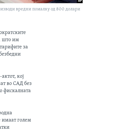
роизводи вредни помалку од 800 долари
мократските
, што им
 тарифите за
ебезбедни
актот, кој
ат во САД без
во фискалната
родна
е имаат голем
атки