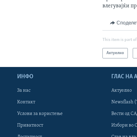
влегувајќи пр
Споделе
This item is part of
Актуелно
ИНФО
ГЛАС НА
За нас
Актуелно
Контакт
Newsflash (
Learning English
Услови за користење
Вести од СА
Приватност
Избори во 
НАКУСО...