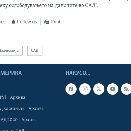
еку ослободувањето на даноците во САД“.
те
Follow us
Print
Економија
САД
 АМЕРИКА
НАКУСО...
TV) - Архива
Д во минута - Архива
САД 2020 - Архива