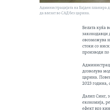
Администрацијата на Бајден планира да
да влезат во САД без царина.
Белата куќа в
законодавци д
овозможува на
стоки со нис
производи по
Администрациј
дозволува мо
царина. Повеќ
2023 година,
Далип Синг, 
економија, ре
ефект врз кин