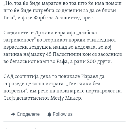
„Но, тоа ќе биде маратон во тоа што ќе има помош
што ќе биде потребна со децении за да се бнови
Газа“, изјави Форбс за Асошиетед прес.
Соединетите Држави изразија „длабока
загриженост“ во вторникот поради очигледниот
израелски воздушен напад во неделата, во кој
загинаа најмалку 45 Палестинци кои се засолниле
во бегалскиот камп во Рафа, а рани 200 други.
САД соопштија дека го повикале Израел да
спроведе целосна истрага. „Тие слики беа
потресни“, им рече на новинарите портпаролот на
Стејт департментот Метју Милер.
Споделете
Follow us