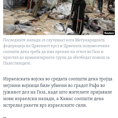
ИНТЕРВЈУА
Јазици
Последните напади се случуваат кога Меѓународната
федерација на Црвениот крст и Црвената полумесечина
соопшти дека треба да има прекин на огнот во Газа и
пристап до хуманитарните групи да обезбедат помош за
Палестинците.
Израелската војска во средата соопшти дека тројца
нејзини војници биле убиени во градот Рафа во
јужниот дел на Газа, каде што жителите пријавиле
нови израелски напади, а Хамас соопшти дека
истрелал ракети врз израелските сили.