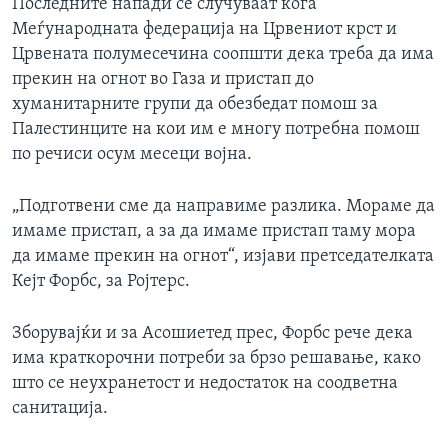
Последните напади се случуваат кога
Меѓународната федерација на Црвениот крст и
Црвената полумесечина соопшти дека треба да има
прекин на огнот во Газа и пристап до
хуманитарните групи да обезбедат помош за
Палестинците на кои им е многу потребна помош
по речиси осум месеци војна.
„Подготвени сме да направиме разлика. Мораме да
имаме пристап, а за да имаме пристап таму мора
да имаме прекин на огнот“, изјави претседателката
Кејт Форбс, за Ројтерс.
Зборувајќи и за Асошиетед прес, Форбс рече дека
има краткорочни потреби за брзо решавање, како
што се неухранетост и недостаток на соодветна
санитација.