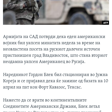
ИНТЕРВЈУА
Јазици
Армијата на САД потврди дека еден американски
војник бил уапсен минатата недела за време на
неовластена посета на рускиот далечен источен
пристанишен град Владивосток, што стана вториот
неодамна уапсен Американец во Русија.
Наредникот Гордон Блек бил стациониран во Јужна
Кореја и се пријавил дека ќе замине од базата на 10
април на пат кон Форт Кавазос, Тексас.
Наместо да се врати во континенталните
Соединетите Американски Држави, Блек летал