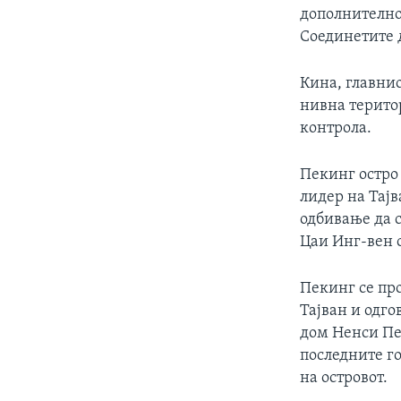
дополнително
Соединетите д
Кина, главнио
нивна територ
контрола.
Пекинг остро 
лидер на Тајв
одбивање да с
Цаи Инг-вен 
Пекинг се пр
Тајван и одго
дом Ненси Пе
последните г
на островот.