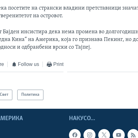
ека посетите на странски владини претставници значат
веренитетот на островот.
т Бајден инсистира дека нема промена во долгогодиш
една Кина“ на Америка, која го признава Пекинг, но д
дноси и одбранбени врски со Тајпеј.
те
Follow us
Print
Свет
Политика
 АМЕРИКА
НАКУСО...