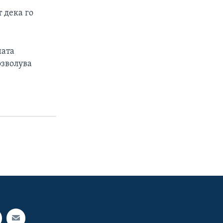
 дека го
ната
озволува