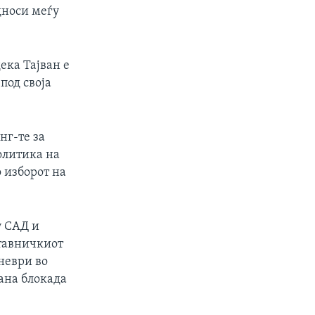
дноси меѓу
ека Тајван е
под своја
нг-те за
политика на
о изборот на
у САД и
ставничкиот
неври во
ана блокада