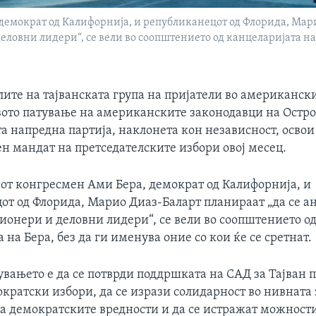
емократ од Калифорнија, и републиканецот од Флорида, Мари
ловни лидери“, се вели во соопштението од канцеларијата на Б
ите на тајванската група на пријатели во американски
вото патување на американските законодавци на Остро
 напредна партија, наклонета кон независност, освои
н мандат на претседателските избори овој месец.
т конгресмен Ами Бера, демократ од Калифорнија, и
от од Флорида, Марио Диаз-Баларт планираат „да се а
ионери и деловни лидери“, се вели во соопштението о
 на Бера, без да ги именува оние со кои ќе се сретнат.
увањето е да се потврди поддршката на САД за Тајван 
кратски избори, да се изрази солидарност во нивната
на демократските вредности и да се истражат можности