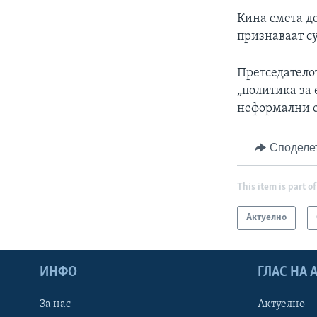
Кина смета д
признаваат су
Претседатело
„политика за 
неформални о
Споделе
This item is part of
Актуелно
ИНФО
ГЛАС НА
За нас
Актуелно