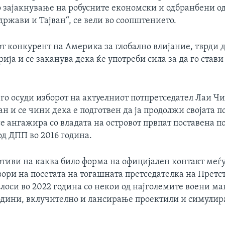
 зајакнување на робусните економски и одбранбени о
ржави и Тајван“, се вели во соопштението.
т конкурент на Америка за глобално влијание, тврди д
ија и се заканува дека ќе употреби сила за да го стави 
го осуди изборот на актуелниот потпретседател Лаи Чи
ан и се чини дека е подготвен да ја продолжи својата 
е ангажира со владата на островот првпат поставена п
од ДПП во 2016 година.
отиви на каква било форма на официјален контакт меѓ
вори на посетата на тогашната претседателка на Прет
лоси во 2022 година со некои од најголемите воени ма
одини, вклучително и лансирање проектили и симулир