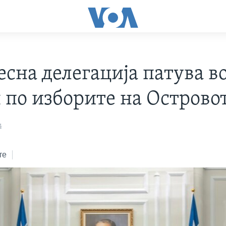
есна делегација патува в
н по изборите на Острово
4
те