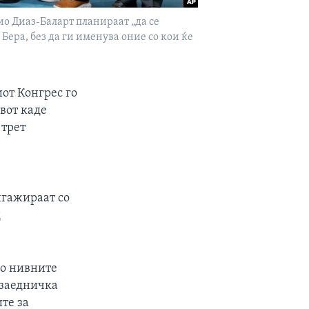
о Диаз-Баларт планираат „да се
ера, без да ги именува оние со кои ќе
от Конгрес го
вот каде
 трет
нгажираат со
д
по нивните
 заедничка
те за