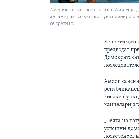
Американскиот конгресмен Ами Бера, д
ангажираат со високи функционери и де
се сретнат.
Копретседател
предводат пр
Демократската
последователе
Американскио
републиканец
високи функц
канцеларијата
„Целта на пат
успешни демо
посветеност 