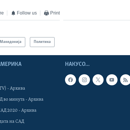
те
Follow us
Print
Македонија
Политика
 АМЕРИКА
НАКУСО...
TV) - Архива
Д во минута - Архива
САД 2020 - Архива
дата на САД