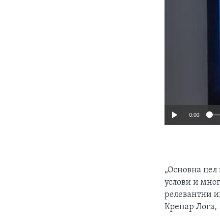
0:00
„Основна цел 
услови и мно
релевантни и
Кренар Лога,