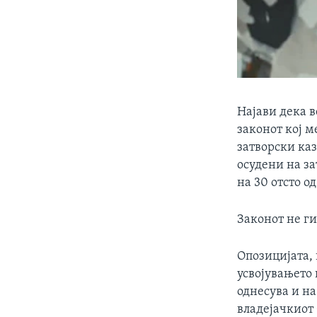
Најави дека в
законот кој м
затворски каз
осудени на за
на 30 отсто о
Законот не г
Опозицијата, 
усвојувањето
однесува и н
владејачкиот