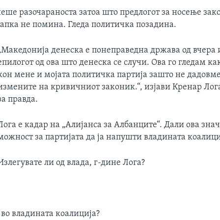
иеше разочараноста затоа што предлогот за носење зак
тапка не помина. Гледа политичка позадина.
„Македонија денеска е понеправедна држава од вчера и
епилогот од ова што денеска се случи. Ова го гледам ка
кон мене и мојата политичка партија зашто не дадовм
измените на кривичниот законик.“, изјави Кренар Лог
за правда.
Лога е кадар на „Алијанса за Албанците“. Дали ова зна
можност за партијата да ја напушти владината коалици
Излегувате ли од влада, г-дине Лога?
 во владината коалиција?