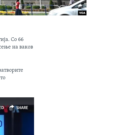
ија. Со 66
осење на ваков
затворите
ото
ED
SHARE