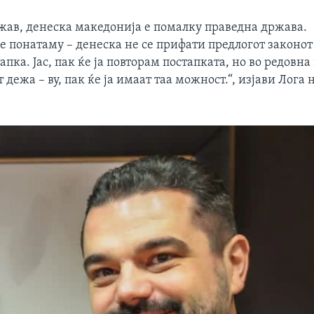
ажав, денеска македонија е помалку праведна држава.
 понатаму – денеска не се прифати предлогот законот 
апка. Јас, пак ќе ја повторам постапката, но во редовна
т дежа – ву, пак ќе ја имаат таа можност.“, изјави Лога