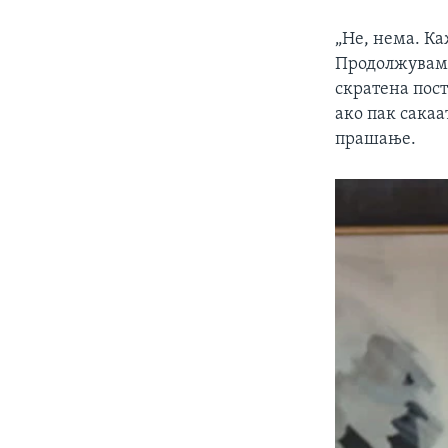
„Не, нема. К
Продолжуваме
скратена пост
ако пак сакаа
прашање.