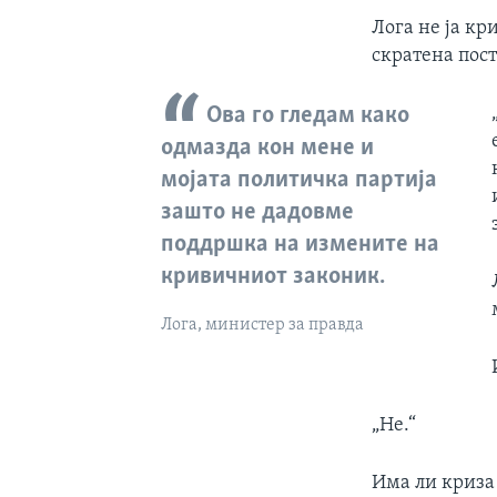
Лога не ја кр
скратена пос
Ова го гледам како
одмазда кон мене и
мојата политичка партија
зашто не дадовме
поддршка на измените на
кривичниот законик.
Лога, министер за правда
„Не.“
Има ли криза