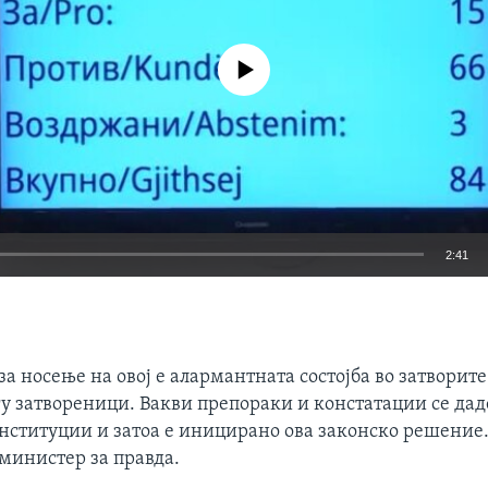
No media source currently available
2:41
EMBED
за носење на овој е алармантната состојба во затворит
гу затвореници. Вакви препораки и констатации се дад
нституции и затоа е иницирано ова законско решение.“
 министер за правда.