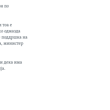
он по
px
width
 тоа е
ко одмазда
е поддршка на
а, министер
чи дека има
ја.