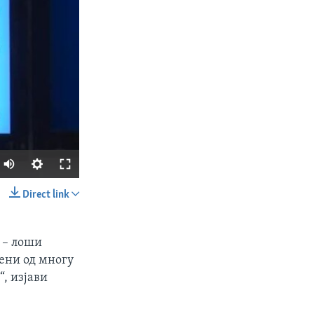
Direct link
SHARE
е – лоши
ени од многу
, изјави