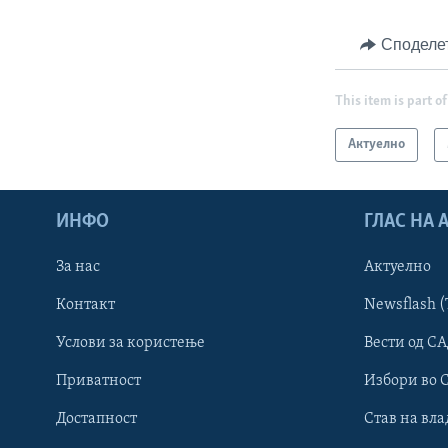
Споделе
This item is part of
Актуелно
ИНФО
ГЛАС НА
За нас
Актуелно
Контакт
Newsflash (
Learning English
Услови за користење
Вести од СА
Приватност
Избори во 
НАКУСО...
Достапност
Став на вла