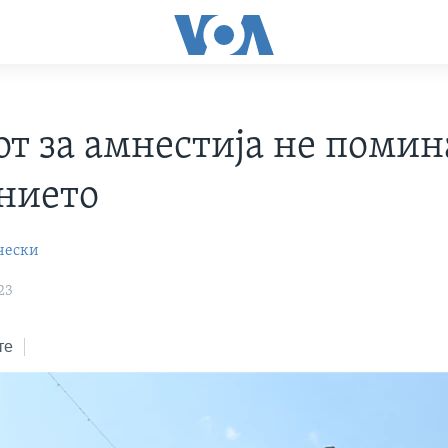
от за амнестија не помин
нието
чески
23
те