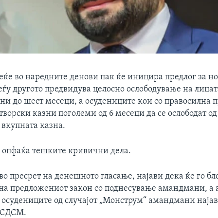
еќе во наредните денови пак ќе иницира предлог за н
еѓу другото предвидува целосно ослободување на лицат
ни до шест месеци, а осудениците кои со правосилна п
творски казни поголеми од 6 месеци да се ослободат 
д вкупната казна.
и опфаќа тешките кривични дела.
во пресрет на денешното гласање, најави дека ќе го б
 на предложениот закон со поднесување амандмани, а а
а осудениците од случајот „Монструм“ амандмани најав
 СДСМ.