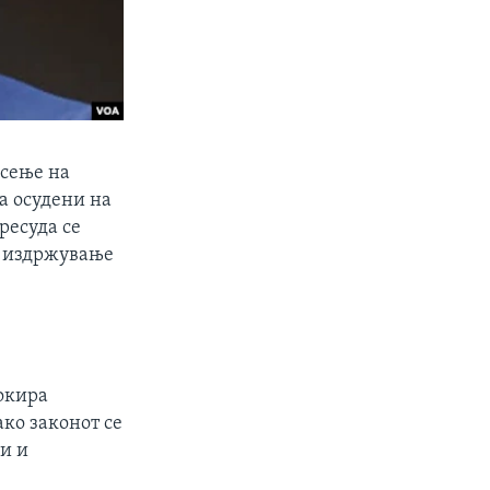
осење на
а осудени на
ресуда се
од издржување
локира
ко законот се
и и