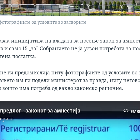
отографиите од условите во затворите
ваа иницијатива на владата за носење закон за амнест
в и само 15 „за“ Собранието не ја усвои потребата за н
тена постапка.
не ги предомислија ниту фотографиите од условите во 
ањето им ги подели министерот за правда, ниту негов
 зошто има потреба од вакво законско решение.
предлог - законот за амнестија
EMB
мерика