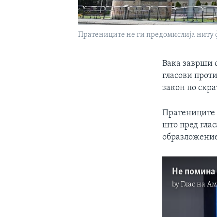
Пратениците не ги предомислија ниту ф
Вака заврши о
гласови проти
закон по скра
Пратениците 
што пред глас
образложение
Не помина 
by
Глас на А