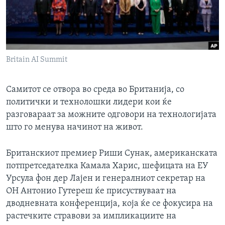
ИНТЕРВЈУА
Јазици
Britain AI Summit
Самитот се отвора во среда во Британија, со
политички и технолошки лидери кои ќе
разговараат за можните одговори на технологијата
што го менува начинот на живот.
Британскиот премиер Риши Сунак, американската
потпретседателка Камала Харис, шефицата на ЕУ
Урсула фон дер Лајен и генералниот секретар на
ОН Антонио Гутереш ќе присуствуваат на
дводневната конференција, која ќе се фокусира на
растечките стравови за импликациите на