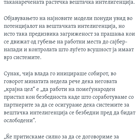
таканаречената растечка вештачка интелигенција.
Објавувањето на најновите модели понуди увид во
потенцијалот на вештачката интелигенција, но
исто така предизвика загриженост за прашања кои
се движат од губење на работни места до сајбер-
напади и контролата што луѓето всушност ја имаат
врз системите.
Сунак, чија влада го иницираше собирот, во
говорот минатата недела рече дека неговата
„крајна цел“ е „да работи на помеѓународен
пристап кон безбедноста каде што соработуваме со
партнерите за да се осигураме дека системите за
вештачка интелигенција се безбедни пред да бидат
ослободени“.
„Ќе притискаме силно за да се договориме за