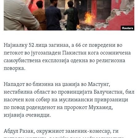
ИНТЕРВЈУА
Јазици
Најмалку 52 лица загинаа, а 66 се повредени во
петокот во југозападен Пакистан кога осомничена
самоубиствена експлозија одекна во религиозна
поворка.
Нападот во близина на џамија во Мастунг,
нестабилна област во провинцијата Балучистан, бил
насочен кон собир на муслимански приврзаници
по повод роденденот на пророкот Мухамед,
изјавија очевидци.
Абдул Разак, окружниот заменик-комесар, ги