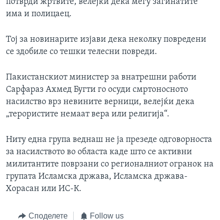
потврди жртвите, велејќи дека меѓу загинатите
има и полицаец.
Тој за новинарите изјави дека неколку повредени
се здобиле со тешки телесни повреди.
Пакистанскиот министер за внатрешни работи
Сарфараз Ахмед Бугти го осуди смртоносното
насилство врз невините верници, велејќи дека
„терористите немаат вера или религија“.
Ниту една група веднаш не ја презеде одговорноста
за насилството во областа каде што се активни
милитантите поврзани со регионалниот огранок на
групата Исламска држава, Исламска држава-
Хорасан или ИС-К.
Споделете
Follow us