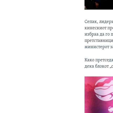
Сепак, лидери
кинескиот пр
избраа да го
претставници
министерот з
Како претсед
дека блокот „