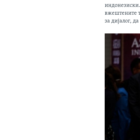
индонезиски.
вжештените те
за дијалог, д