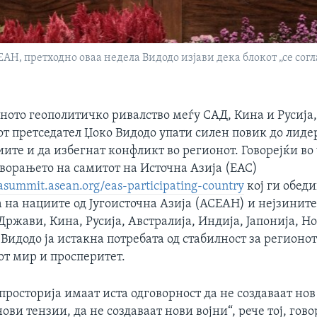
Н, претходно оваа недела Видодо изјави дека блокот „се согла
ното геополитичко ривалство меѓу САД, Кина и Русија
т претседател Џоко Видодо упати силен повик до лиде
ите и да избегнат конфликт во регионот. Говорејќи во
ворањето на самитот на Источна Азија (ЕАС)
iasummit.asean.org/eas-participating-country
кој ги обед
 на нациите од Југоисточна Азија (АСЕАН) и нејзинит
ржави, Кина, Русија, Австралија, Индија, Јапонија, Н
 Видодо ја истакна потребата од стабилност за регионо
от мир и просперитет.
 просторија имаат иста одговорност да не создаваат нов
нови тензии, да не создаваат нови војни“, рече тој, гов