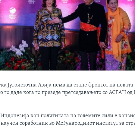
ека Југоисточна Азија нема да стане фронтот на новата
о го даде кога го презеде претседавањето со АСЕАН од
 Индонезија кон политиката на големите сили е конзис
 научен соработник во Меѓународниот институт за ст