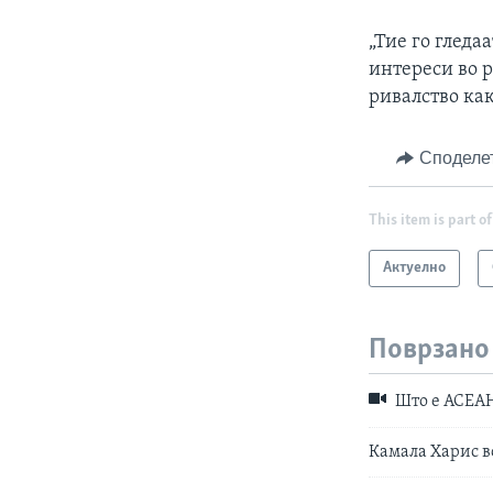
„Тие го гледа
интереси во р
ривалство как
Споделе
This item is part of
Актуелно
Поврзано
Што е АСЕА
Камала Харис в