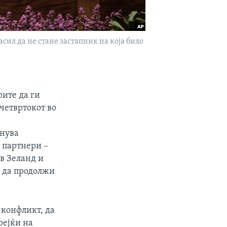
сил да не стане застапник на која било
,
рите да ги
 четвртокот во
инува
е партнери –
ов Зеланд и
т да продолжи
 конфликт, да
орејќи на