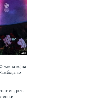
 Студена војна
 Камбоџа во
тентен, рече
ратешки