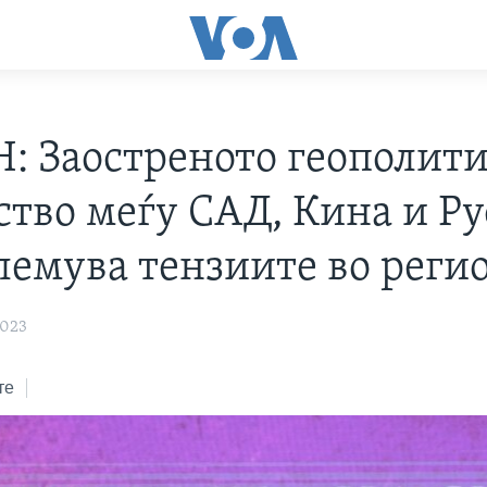
: Заостреното геополит
ство меѓу САД, Кина и Ру
олемува тензиите во реги
2023
те