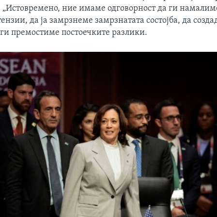
 „Истовремено, ние имаме одговорност да ги намалим
нзии, да ја замрзнеме замрзнатата состојба, да созда
а ги премостиме постоечките разлики.