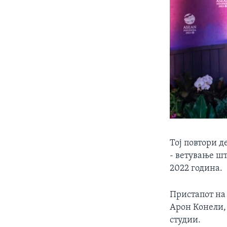
Тој повтори д
- ветување шт
2022 година.
Пристапот на
Арон Конели,
студии.