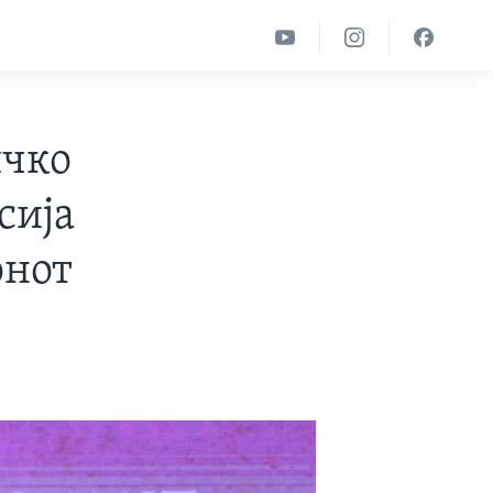
ичко
сија
онот