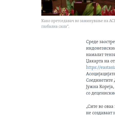
Како претседавач во заминување на АСЕА
глобална сила“.
Среде заостре
индонезискио
намалат тензи
Џакарта на от
https://eastas
Асоцијацијата
Соединетите Д
Јужна Кореја,
со децениски
„Сите во оваа
не создаваат 