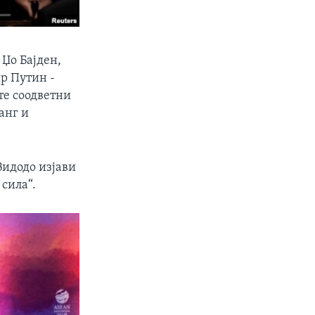
 Џо Бајден,
р Путин -
те соодветни
анг и
Видодо изјави
 сила“.