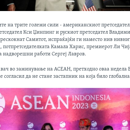
те на трите големи сили - американскиот претседател
етседател Кси Џинпинг и рускиот претседател Владими
 прескокнат Самитот, испраќајќи ги наместо нив нивни
, потпретседателката Камала Харис, премиерот Ли Чиј
а надворешни работи Сергеј Лавров.
авач во заминување на АСЕАН, претходно оваа недела 
се согласил да не стане застапник на која било глобална