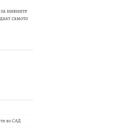
 за нивните
едаат самото
ти во САД