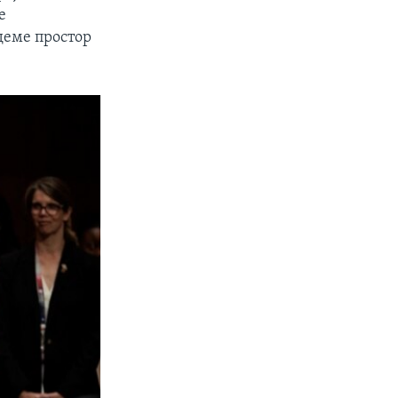
е
деме простор