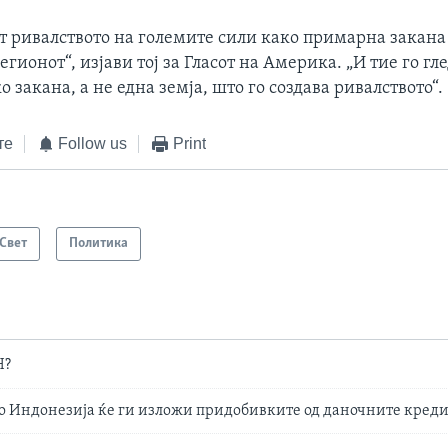
ат ривалството на големите сили како примарна закана
егионот“, изјави тој за Гласот на Америка. „И тие го гл
о закана, а не една земја, што го создава ривалството“.
те
Follow us
Print
Свет
Политика
Н?
о Индонезија ќе ги изложи придобивките од даночните креди