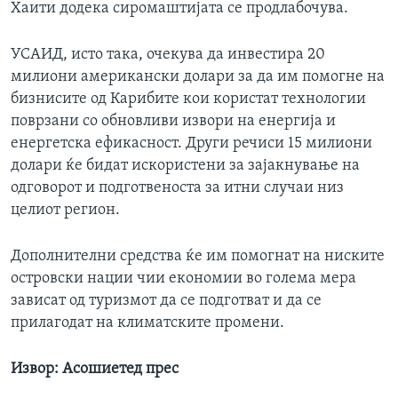
Хаити додека сиромаштијата се продлабочува.
УСАИД, исто така, очекува да инвестира 20
милиони американски долари за да им помогне на
бизнисите од Карибите кои користат технологии
поврзани со обновливи извори на енергија и
енергетска ефикасност. Други речиси 15 милиони
долари ќе бидат искористени за зајакнување на
одговорот и подготвеноста за итни случаи низ
целиот регион.
Дополнителни средства ќе им помогнат на ниските
островски нации чии економии во голема мера
зависат од туризмот да се подготват и да се
прилагодат на климатските промени.
Извор: Асошиетед прес