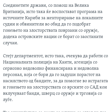
Соединетите држави, со помош на Велика
Британија, исто така ќе воспостават програма на
источните Кариби за менторирање на локалните
судии и обвинители во обид да го подобрат
гонењето на злосторствата поврзани со оружје,
додека островските нации се борат со заостанати
случаи.
Стејт департментот, исто така, очекува да работи со
Националната полиција на Хаити, агенција со
сериозно недоволно финансирана и недоволна
персонал, која се бори да го задуши порастот на
насилството од бандите, за да помогне во истрагата
и гонењето на злосторствата со врските со САД кои
вклучуваат банди, шверц со оружје и трговија со
луѓе.