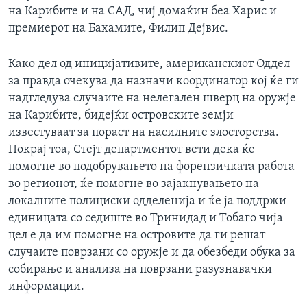
на Карибите и на САД, чиј домаќин беа Харис и
премиерот на Бахамите, Филип Дејвис.
Како дел од иницијативите, американскиот Оддел
за правда очекува да назначи координатор кој ќе ги
надгледува случаите на нелегален шверц на оружје
на Карибите, бидејќи островските земји
известуваат за пораст на насилните злосторства.
Покрај тоа, Стејт департментот вети дека ќе
помогне во подобрувањето на форензичката работа
во регионот, ќе помогне во зајакнувањето на
локалните полициски одделенија и ќе ја поддржи
единицата со седиште во Тринидад и Тобаго чија
цел е да им помогне на островите да ги решат
случаите поврзани со оружје и да обезбеди обука за
собирање и анализа на поврзани разузнавачки
информации.