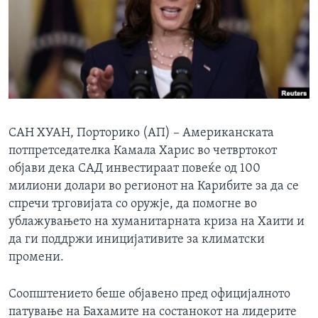
ИНТЕРВЈУА
Јазици
САН ХУАН, Порторико (АП) – Американската
потпретседателка Камала Харис во четвртокот
објави дека САД инвестираат повеќе од 100
милиони долари во регионот на Карибите за да се
спречи трговијата со оружје, да помогне во
ублажувањето на хуманитарната криза на Хаити и
да ги поддржи иницијативите за климатски
промени.
Соопштението беше објавено пред официјалното
патување на Бахамите на состанокот на лидерите