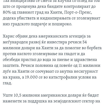
Таа иницијатива се смета за клучна со оглед на тоа
што се проценува дека бандите контролираат до
80% од главниот град на Хаити, Порт-о-Пренс,
додека убиствата и киднапирањата се зголемуваат
низ градското подрачје и пошироко.
Харис објави дека американската агенција за
меѓународен развој ќе инвестира речиси 54
милиони долари на Хаити за да помогне во борбата
против наглото зголемување на гладот и да
обезбеди пристап до вода за пиење и здравствена
заштита. Речиси половина од повеќе од 11 милиони
луѓе на Хаити се соочуваат со акутна несигурност
на храна, а 19.000 се во катастрофални услови на
глад.
Уште 10,5 милиони американски долари ќе бидат
наменети за поддршка на земјоделскиот сектор на