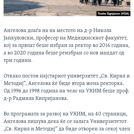
Ангелова доаѓа на на местото на д-р Никола
Јанкуловски, професор на Медицинскиот факултет,
кој за првпат беше избран за ректор во 2016 година,
а во 2020 година беше реизбран со нов мандат од
три години.
Откако постои најстариот универзитет „Св. Кирил и
Методиј“, Ангелова ќе биде втора жена ректорка.
Од 1996 до 1998 година на чело на УКИМ беше проф.
д-р Радмила Кипријанова.
Во програмата за развој на УКИМ, на 40 страници,
Ангелова пишува дека ќе се залага Универзитетот
„Св. Кирил и Методиј“ да биде отворен за секој член