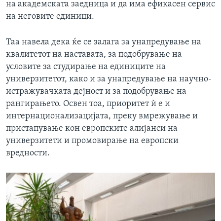
на академската заедница и да има ефикасен сервис
на неговите единици.
Таа навела дека ќе се залага за унапредување на
квалитетот на наставата, за подобрување на
условите за студирање на единиците на
универзитетот, како и за унапредување на научно-
истражувачката дејност и за подобрување на
рангирањето. Освен тоа, приоритет ѝ е и
интернационализацијата, преку вмрежување и
пристапување кон европските алијанси на
универзитети и промовирање на европски
вредности.