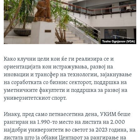
Како клучни цели кои ќе ги реализира се и
ориентацијата кон истражувања, развој на
иновации и трансфер на технологии, зајакнување
на соработката со бизнис секторот, поддршка на
уметничките факултети и поддршка за развој на
универзитетскиот спорт.
Инаку, пред само петнаесетина дена, УКИМ беше
рангиран на 1.990-то место на листата на 2.000
најдобри универзитети во светот за 2023 година, на
листата што ја објави Центарот за рангирање на