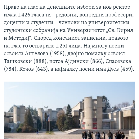
Право на глас на денешните избори за нов ректор
имаа 1.426 гласачи - редовни, вонредни професори,
доценти и студенти – членови на универзитетски
студентски собранија на Универзитетот „Св. Кирил
и Методиј“. Според конечниот записник, правото
на глас го оствариле 1.251 лица. Најмногу поени
освоила Ангелова (1958), двојно помалку освоил
Ташковски (888), потоа Ајдински (866), Спасевска
(784), Кочов (643), а најмалку поени има Дуев (459).