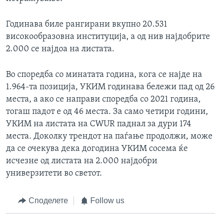
Годинава биле рангирани вкупно 20.531
високообразовна институција, а од нив најдобрите
2.000 се најдоа на листата.
Во споредба со минатата година, кога се најде на
1.964-та позиција, УКИМ годинава бележи пад од 26
места, а ако се направи споредба со 2021 година,
тогаш падот е од 46 места. За само четири години,
УКИМ на листата на CWUR паднал за дури 174
места. Доколку трендот на паѓање продолжи, може
да се очекува дека догодина УКИМ сосема ќе
исчезне од листата на 2.000 најдобри
универзитети во светот.
Споделете
Follow us