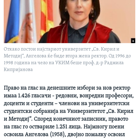
ИНТЕРВЈУА
Јазици
Откако постои најстариот универзитет „Св. Кирил и
Методиј“, Ангелова ќе биде втора жена ректор. Од 1996 до
1998 година на чело на УКИМ беше проф. д-р Радмила
Кипријанова
Право на глас на денешните избори за нов ректор
имаа 1.426 гласачи - редовни, вонредни професори,
доценти и студенти – членови на универзитетски
студентски собранија на Универзитетот „Св. Кирил
и Методиј“. Според конечниот записник, правото
на глас го оствариле 1.251 лица. Најмногу поени
освоила Ангелова (1958), двојно помалку освоил