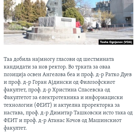
Таа добила најмногу гласови од шестмината
кандидати за нов ректор. Во трката за оваа
позиција освен Ангелова беа и проф. д-р Ратко Дуев
и проф. д-р Горан Ајдински од Филозофскиот
факултет, проф. д-р Христина Спасевска од
Факултетот за електротехника и информациски
технологии (ФЕИТ) и актуелна проректорка за
настава, проф. д-р Димитар Ташковски исто така од
ФЕИТ и проф. д-р Атанас Кочов од Машинскиот
факултет.