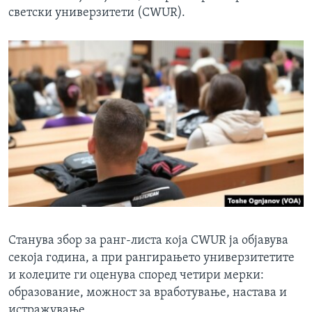
светски универзитети (CWUR).
Станува збор за ранг-листа која CWUR ја објавува
секоја година, а при рангирањето универзитетите
и колеџите ги оценува според четири мерки:
образование, можност за вработување, настава и
истражување.