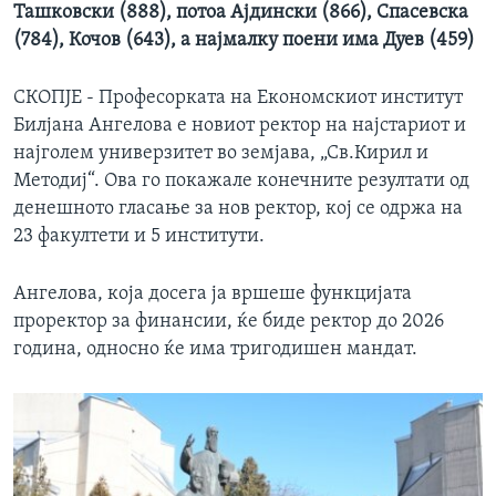
Ташковски (888), потоа Ајдински (866), Спасевска
(784), Кочов (643), а најмалку поени има Дуев (459)
СКОПЈЕ - Професорката на Економскиот институт
Билјана Ангелова е новиот ректор на најстариот и
најголем универзитет во земјава, „Св.Кирил и
Методиј“. Ова го покажале конечните резултати од
денешното гласање за нов ректор, кој се одржа на
23 факултети и 5 институти.
Ангелова, која досега ја вршеше функцијата
проректор за финансии, ќе биде ректор до 2026
година, односно ќе има тригодишен мандат.