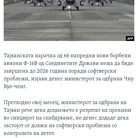
ИНТЕРВЈУА
Јазици
Тајванската нарачка од 66 напредни нови борбени
авиони Ф-16В од Соединетите Држави нема да биде
завршена до 2026 година поради софтверски
проблеми, изјави денес министерот за одбрана Чиу
Куо-ченг.
Претходно овој месец, министерот за одбрана на
Тајван рече дека доцнењето е резултат на прекини
во синџирот на снабдување, но денес додаде дека
застојот се должи на софтверски проблеми со
контролата на летот.