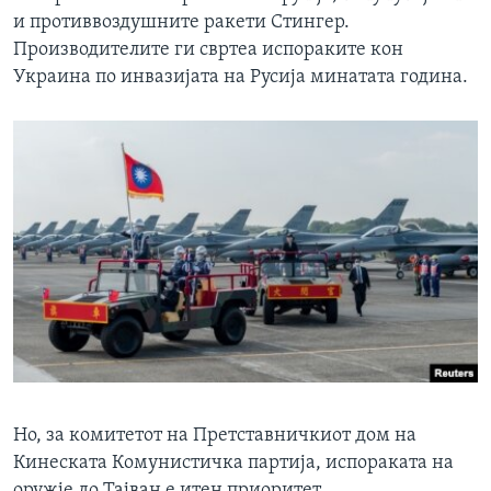
и противвоздушните ракети Стингер.
Производителите ги свртеа испораките кон
Украина по инвазијата на Русија минатата година.
Но, за комитетот на Претставничкиот дом на
Кинеската Комунистичка партија, испораката на
оружје до Тајван е итен приоритет.