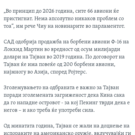
„Во принцип до 2026 година, сите 66 авиони ќе
пристигнат. Нема апсолутно никаков проблем со
тоа“, им рече Чиу на новинарите во парламентот.
САД одобрија продажба на борбени авиони Ф-16 на
Локхид Мартин во вредност од осум милијарди
долари на Тајван во 2019 година. По договорот на
Тајван ќе има повеќе од 200 борбени авиони,
најмногу во Азија, според Ројтерс.
Зголемувањето на одбраната е важно за Тајван
поради зголемената загриженост дека Кина сака
да го нападне островот - за кој Пекинг тврди дека е
негов – и ако треба ќе употреби сила.
Од минатата година, Тајван се жали на доцнење на
испораките на американско оружје, вклучувајќи ги