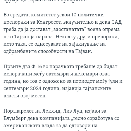
Во средата, комитетот усвои 10 политички
препораки за Конгресот, вклучително и дека САД
треба да ја достават „заостанатата“ воена опрема
што Тајван ја нарача. Неколку други препораки,
исто така, се однесуваат на зајакнување на
одбранбените способности на Тајван.
Првите два Ф-16 во нарачката требаше да бидат
испорачани меѓу октомври и декември оваа
година, но тоа е одложено за периодот меѓу јули и
септември 2024 година, изјавија тајванските
власти овој месец.
Портпаролот на Локхид, Лиз Луц, изјави за
Блумберг дека компанијата „тесно соработува со
американската влада за да одговори на