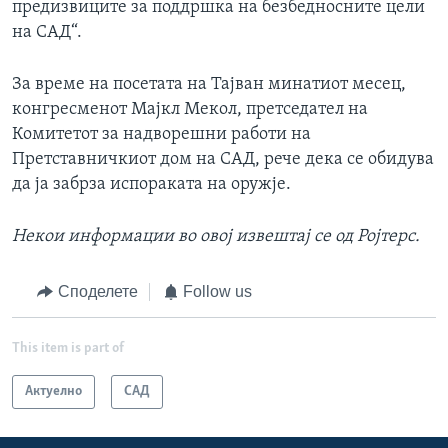
предизвиците за поддршка на безбедносните цели
на САД“.
За време на посетата на Тајван минатиот месец,
конгресменот Мајкл Мекол, претседател на
Комитетот за надворешни работи на
Претставничкиот дом на САД, рече дека се обидува
да ја забрза испораката на оружје.
Некои информации во овој извештај
се
од Ројтерс.
Споделете
Follow us
This item is part of
Актуелно
САД