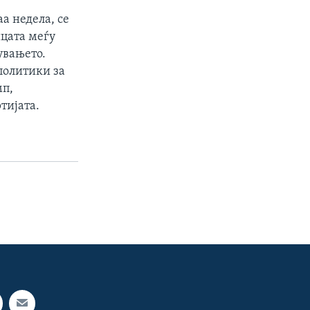
аа недела, се
ицата меѓу
увањето.
политики за
мп,
тијата.