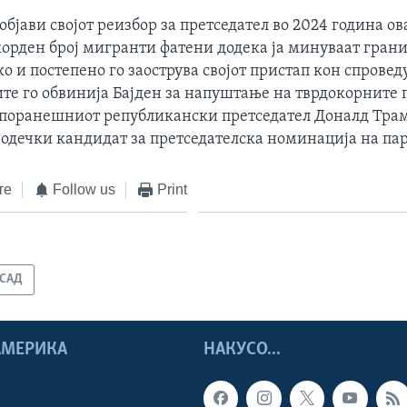
 објави својот реизбор за претседател во 2024 година ов
корден број мигранти фатени додека ја минуваат гран
 и постепено го заострува својот пристап кон спровед
те го обвинија Бајден за напуштање на тврдокорните 
а поранешниот републикански претседател Доналд Тра
одечки кандидат за претседателска номинација на пар
те
Follow us
Print
САД
 АМЕРИКА
НАКУСО...