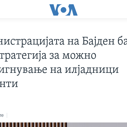
истрацијата на Бајден б
стратегија за можно
игнување на илјадници
нти
те