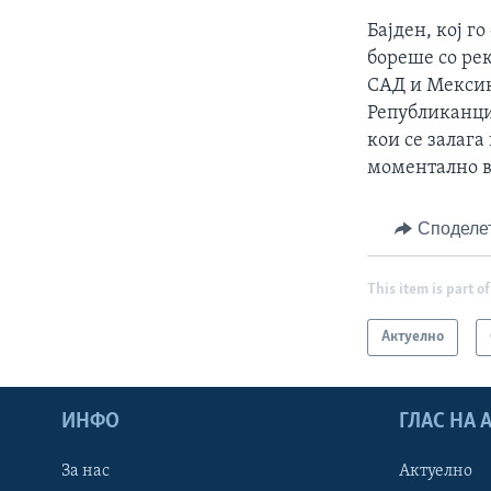
Бајден, кој го
бореше со ре
САД и Мексико
Републиканци
кои се залаг
моментално в
Споделе
This item is part of
Актуелно
ИНФО
ГЛАС НА
За нас
Актуелно