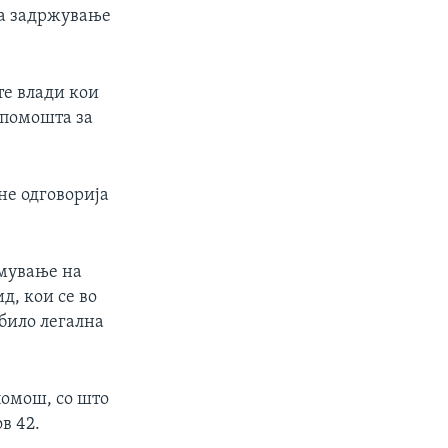
за задржување
те влади кои
т помошта за
не одговорија
емување на
д, кои се во
 било легална
помош, со што
в 42.