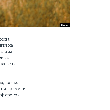
 нова
нти на
ата за
ри за
ување на
а, кои ќе
анци примени
ојтерс три