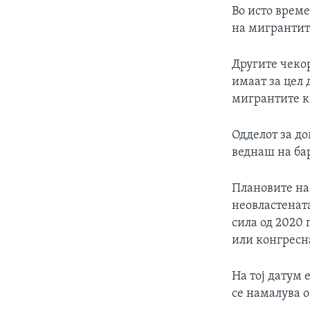
Во исто врем
на мигрантите
Другите чекор
имаат за цел 
мигрантите ко
Одделот за д
веднаш на ба
Плановите на 
неовластенат
сила од 2020 
или конгресн
На тој датум
се намалува 