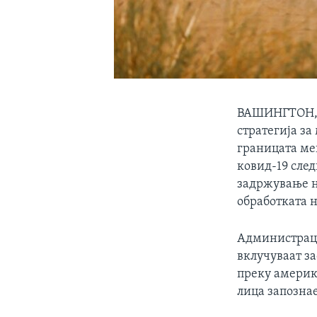
ВАШИНГТОН, 2
стратегија з
границата ме
ковид-19 след
задржување н
обработката н
Администрациј
вклучуваат з
преку америка
лица запозна