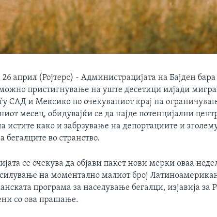
6 април (Ројтерс) - Администрацијата на Бајден бара
а можно пристигнување на уште десетици илјади мигра
ѓу САД и Мексико по очекуваниот крај на ограничувањ
ниот месец, обидувајќи се да најде потенцијални цент
а истите како и забрзување на депортациите и зголем
а бегалците во странство.
ата се очекува да објави пакет нови мерки оваа недел
асилување на моментално малиот број Латиноамерик
нската програма за населување бегалци, изјавија за Р
ени со ова прашање.