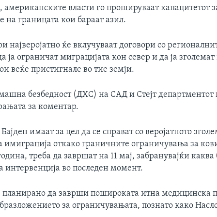
е, американските власти го прошируваат капацитетот 
 на границата кои бараат азил.
и најверојатно ќе вклучуваат договори со регионални
да ја ограничат миграцијата кон север и да ја зголема
и веќе пристигнале во тие земји.
омашна безбедност (ДХС) на САД и Стејт департментот 
рањата за коментар.
Бајден имаат за цел да се справат со веројатното згол
а имиграција откако граничните ограничувања за кови
година, треба да завршат на 11 мај, забранувајќи каква
а интервенција во последен момент.
 е планирано да заврши пошироката итна медицинска 
образложението за ограничувањата, познато како Насло