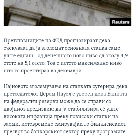
Претставниците на ФЕД прогнозираат дека
очекуваат да ја зголемат основната стапка само
уште еднаш - од денешното ново ниво од околу 4,9
отсто на 5,1 отсто. Тоа е истото максимално ниво
што го проектираа во декември.
Најновото зголемување на стапката сугерира дека
претседателот Џером Пауел е уверен дека Банката
на федерални резерви може да се справи со
двојниот предизвик: да ја стабилизира сѐ уште
високата инфлација преку повисоки стапки на
заеми, истовремено смирувајќи го финансискиот
пресврт во банкарскиот сектор преку програмите