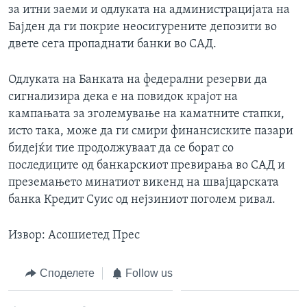
за итни заеми и одлуката на администрацијата на
Бајден да ги покрие неосигурените депозити во
двете сега пропаднати банки во САД.
Одлуката на Банката на федерални резерви да
сигнализира дека е на повидок крајот на
кампањата за зголемување на каматните стапки,
исто така, може да ги смири финансиските пазари
бидејќи тие продолжуваат да се борат со
последиците од банкарскиот превирања во САД и
преземањето минатиот викенд на швајцарската
банка Кредит Суис од нејзиниот поголем ривал.
Извор: Асошиетед Прес
Споделете
Follow us