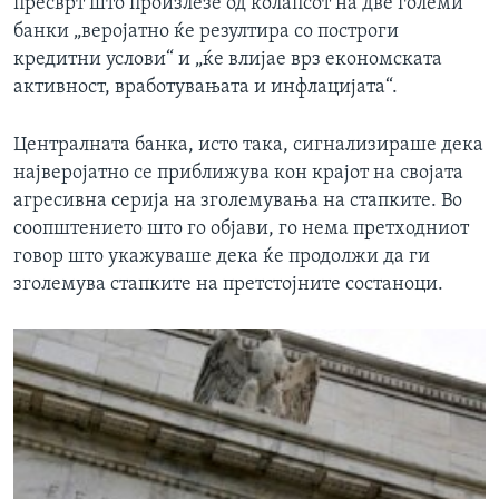
пресврт што произлезе од колапсот на две големи
банки „веројатно ќе резултира со построги
кредитни услови“ и „ќе влијае врз економската
активност, вработувањата и инфлацијата“.
Централната банка, исто така, сигнализираше дека
најверојатно се приближува кон крајот на својата
агресивна серија на зголемувања на стапките. Во
соопштението што го објави, го нема претходниот
говор што укажуваше дека ќе продолжи да ги
зголемува стапките на претстојните состаноци.