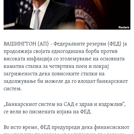
ИНТЕРВЈУА
Јазици
ВАШИНГТОН (АП) - Федералните резерви (ФЕД) ја
продолжија својата едногодишна борба против
високата инфлација со зголемување на основната
каматна стапка за четвртина поен и покрај
загриженоста дека повисоките стапки на
задолжување би можеле да го влошат банкарскиот
систем.
„Банкарскиот систем на САД е здрав и издржлив“,
се вели во писмената изјава на ФЕД.
Во исто време, ФЕД предупреди дека финансискиот