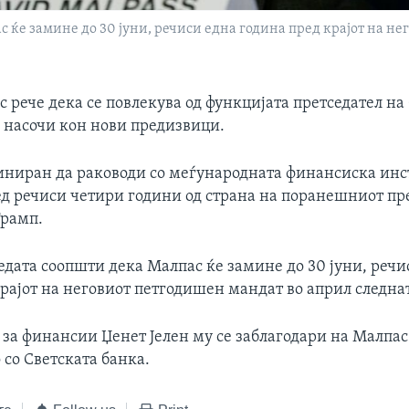
с ќе замине до 30 јуни, речиси една година пред крајот на н
 рече дека се повлекува од функцијата претседател на
е насочи кон нови предизвици.
иниран да раководи со меѓународната финансиска инс
ед речиси четири години од страна на поранешниот пр
Трамп.
едата соопшти дека Малпас ќе замине до 30 јуни, речи
рајот на неговиот петгодишен мандат во април следна
за финансии Џенет Јелен му се заблагодари на Малпас
со Светската банка.