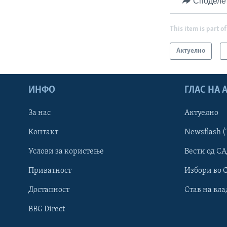
Споделе
This item is part of
Актуелно
ИНФО
ГЛАС НА
За нас
Актуелно
Контакт
Newsflash (
Learning English
Услови за користење
Вести од СА
Приватност
Избори во 
НАКУСО...
Достапност
Став на вла
BBG Direct
Јазици