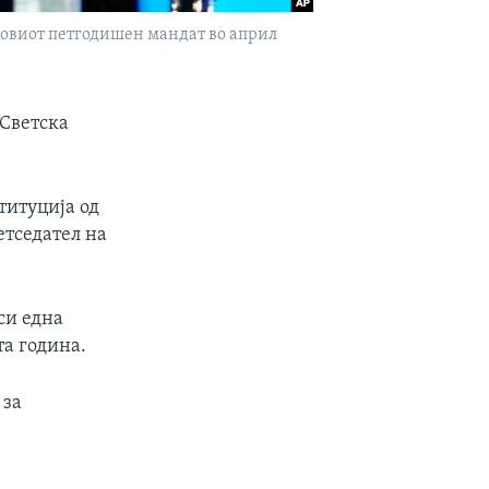
еговиот петгодишен мандат во април
 Светска
титуција од
етседател на
си една
та година.
 за