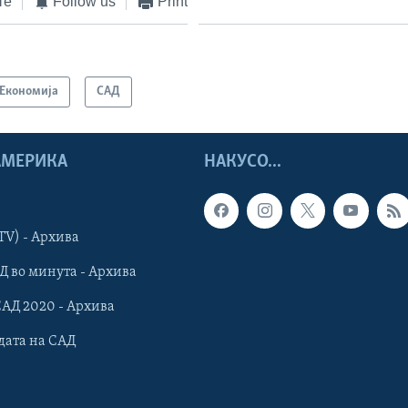
те
Follow us
Print
Економија
САД
 АМЕРИКА
НАКУСО...
TV) - Архива
Д во минута - Архива
САД 2020 - Архива
дата на САД