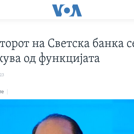
торот на Светска банка с
кува од функцијата
23
те