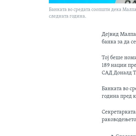
Банката во средата соопшти дека Малпа
следната година.
Дејвид Малпас
банка за да с
Тој беше ном
189 нации пр
САД Доналд 
Банката во ср
година пред к
Секретарката 
раководењето 