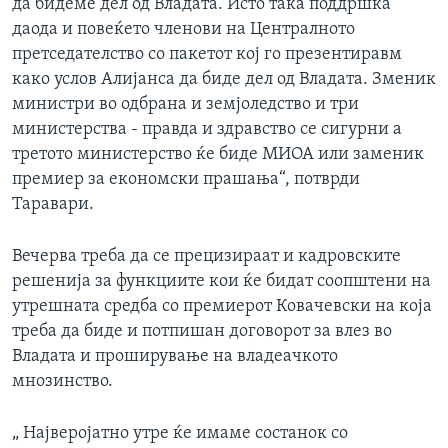
да бидеме дел од Владата. Исто така поддршка
даода и повеќето членови на Централното
претседателство со пакетот кој го презентиравм
како услов Алијанса да биде дел од Владата. Зменик
министри во одбрана и земјоледство и три
министерства - правда и здравство се сигурни а
третото министерство ќе биде МИОА или заменик
премиер за економски прашања“, потврди
Таравари.
Вечерва треба да се прецизираат и кадровските
решенија за функциите кои ќе бидат соопштени на
утрешната средба со премиерот Ковачевски на која
треба да биде и потпишан договорот за влез во
Владата и проширување на владеачкото
мнозинство.
„ Најверојатно утре ќе имаме состанок со