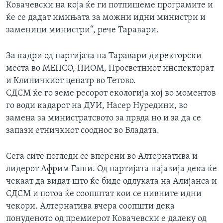
Ковачевски на која ќе ги потпишеме програмите и
ќе се дадат имињата за можни идни министри и
заменици министри“, рече Таравари.
За кадри од партијата на Таравари директорски
места во МЕПСО, ПИОМ, Просветниот инспекторат
и Клиничкиот ценатр во Тетово.
СДСМ ќе го земе ресорот екологија кој во моментов
го води кадарот на ДУИ, Насер Нуредини, во
замена за министратсвото за првда но и за да се
запази етничкиот сооднос во Владата.
Сега сите погледи се вперени во Алтернатива и
лидерот Африм Гаши. Од партијата најавија дека ќе
чекаат да видат што ќе биде одлуката на Алијанса и
СДСМ и потоа ќе соопштат кои се нивните идни
чекори. Алтернатива вчера соопшти дека
понуденото од премиерот Ковачевски е далеку од