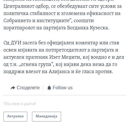
Централниот одбор, се обезбедуваат сите услови за
политичка стабилност и зголемена ефикасност на
Собранието и институциите“, соопшти
поратпаролот на партијата Богданка Кузеска.
Од ДУИ засега без официјален коментар или став
освен изјавата на потпретседателот а партијата и
актуелен пратеник Изет Меџити, кој воедно е и дел
од т.н. „огнена група“, кој најави дека нема да го
поддржи влезот на Алијанса и ќе гласа против.
Споделете
Follow us
This item is part of
Актуелно
Македонија