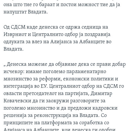
она што тие го бараат и постои можност тие да ја
напуштат Владата.
Од СДСМ каде денеска се одржа седница на
Изврниот и Централнито одбор ја поздравија
одлуката за влез на Алијанса за Албанците во
Владата.
„ Денеска можеме да објавиме дека се прави добар
исчекор: имаме поголемо парламенатарно
мнозинство за реформи, економски политики и
интеграција во ЕУ. Централниот одбор на СДСМ го
овласти претседателот на партијата, Димитар
Ковачевски да ги заокружи разговорите за
поголемо мнозинство и да предложи кадровски
решенија за реконструкција на Владата. Со
принципите на платформата за соработка со
Алијанса на Албанците, кои денеска ги одобри