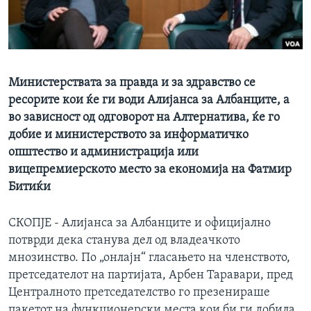
ИНТЕРВЈУА
Јазици
Министерствата за правда и за здравство се
ресорите кои ќе ги води Алијанса за Албанците, а
во зависност од одговорот на Алтернатива, ќе го
добие и министерството за информатичко
општество и администрација или
вицепремиерското место за економија на Фатмир
Битиќи
СКОПЈЕ - Алијанса за Албанците и официјално
потврди дека станува дел од владеачкото
мнозинство. По „онлајн“ гласањето на членството,
претседателот на партијата, Арбен Таравари, пред
Централното претседателство го презенираше
пакетот на функционерски места кои би ги добила