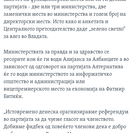
партијата - две или три министерства, две
заменички места во министерства и голем број на
директорски места. Исто како и анкетата и
Централното претседателство даде „зелено светло“
за влез во Владата.
Министерствата за правда и за здравство се
ресорите кои ќе ги води Алијанса за Албанците а во
зависност од одговорот на партијата Алтернатива
ќе го води министерството за информатичко
општество и администрација или
вицепремиерското место за економија на Фатмир
Битиќи.
„Истовремено денеска орагнизиравме референдум
во партијата за да чуеме гласот на членството.
Добивме фидбек од повеќето членови дека е добро