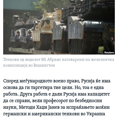
ИНТЕРВЈУА
Јазици
Тенкови од моделот М1 Абрамс натоварени на железничка
композиција во Вашингтон
Според меѓународното воено право, Русија ќе има
основа да ги таргетира тие цели. Но, тоа е една
работа. Друга работа е дали Русија има капацитет
да се справи, вели професорот по безбедносни
науки, Методи Хаџи Јанев за испраќањето моќни
германски и американски тенкови во Украина