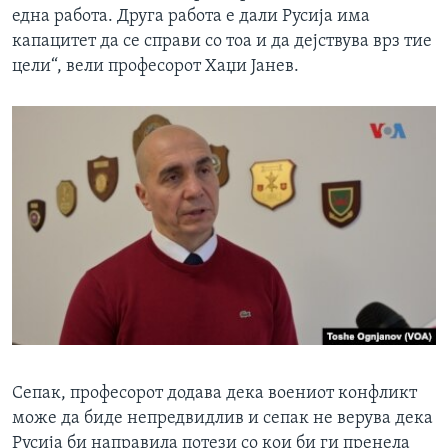
една работа. Друга работа е дали Русија има
капацитет да се справи со тоа и да дејствува врз тие
цели“, вели професорот Хаџи Јанев.
Сепак, професорот додава дека воениот конфликт
може да биде непредвидлив и сепак не верува дека
Русија би направила потези со кои би ги пренела