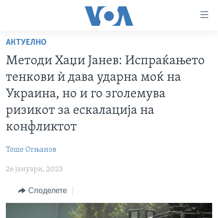
Линкови
за
пристапност
АКТУЕЛНО
ДОМА
Премини
Методи Хаџи Јанев: Испраќањето
на
РУБРИКИ
тенкови ѝ дава ударна моќ на
главната
ФОТОГАЛЕРИИ
САД
содржина
Украина, но и го зголемува
Премини
ДОКУМЕНТАРЦИ
МАКЕДОНИЈА
ризикот за ескалација на
до
АРХИВИРАНА ПРОГРАМА
СВЕТ
конфликтот
страната
ЗА НАС
за
ЕКОНОМИЈА
NEWSFLASH - АРХИВА
Тоше Огњанов
навигација
ПОЛИТИКА
ВЕСТИ ОД САД ВО МИНУТА - АРХИВА
Пребарувај
Learning English
26 јануари, 2023
ЗДРАВЈЕ
ИЗБОРИ ВО САД 2020 - АРХИВА
Споделете
НАКУСО...
НАУКА
УМЕТНОСТ И ЗАБАВА