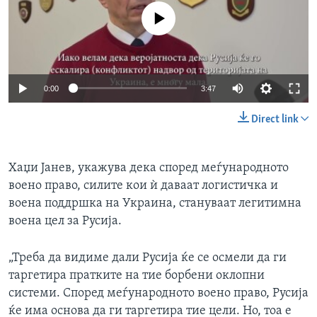
No media source currently available
0:00
3:47
Direct link
Хаџи Јанев, укажува дека според меѓународното
воено право, силите кои ѝ даваат логистичка и
воена поддршка на Украина, стануваат легитимна
воена цел за Русија.
„Треба да видиме дали Русија ќе се осмели да ги
таргетира пратките на тие борбени оклопни
системи. Според меѓународното воено право, Русија
ќе има основа да ги таргетира тие цели. Но, тоа е