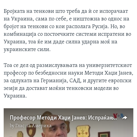
Бројката на тенкови што треба да ѝ се испорачаат
на Украина, сама по себе, е ништожна во однос на
бројот на тенкови со кои располага Русија. Но, во
комбинација со постоечките системи испратени во
Украина, тоа ќе им даде силна ударна моќ на
украинските сили.
Тоа се дел од размислувањата на универзитетскиот
професор по безбедносни науки Методи Хаџи Јанев,
за одлуката на Германија, САД, и другите европски
земји да достават моќни тенковски модели во
Украина.
Професор Методи Хаџи Јанев: Испраќањето тенкови ѝ дава ударна моќ на Украина
by
Глас на Америка