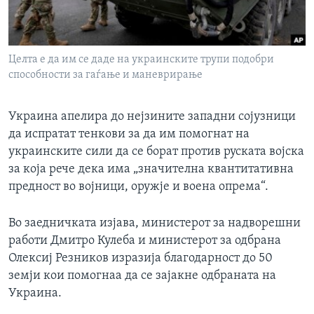
ИНТЕРВЈУА
Јазици
Целта е да им се даде на украинските трупи подобри
способности за гаѓање и маневрирање
Украина апелира до нејзините западни сојузници
да испратат тенкови за да им помогнат на
украинските сили да се борат против руската војска
за која рече дека има „значителна квантитативна
предност во војници, оружје и воена опрема“.
Во заедничката изјава, министерот за надворешни
работи Дмитро Кулеба и министерот за одбрана
Олексиј Резников изразија благодарност до 50
земји кои помогнаа да се зајакне одбраната на
Украина.