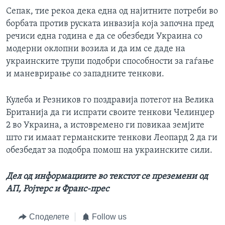
Сепак, тие рекоа дека една од најитните потреби во
борбата против руската инвазија која започна пред
речиси една година е да се обезбеди Украина со
модерни оклопни возила и да им се даде на
украинските трупи подобри способности за гаѓање
и маневрирање со западните тенкови.
Кулеба и Резников го поздравија потегот на Велика
Британија да ги испрати своите тенкови Челинџер
2 во Украина, а истовремено ги повикаа земјите
што ги имаат германските тенкови Леопард 2 да ги
обезбедат за подобра помош на украинските сили.
Дел од информациите во текстот се преземени од
АП, Ројтерс и Франс-прес
Споделете
Follow us