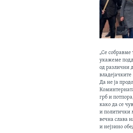
„Се собравме 
укажеме подд
од различни д
владејачките
Да не ја про
Коминтерната
грб и потпора
како да се ч
и политички м
вечна слава н
и нејзино об