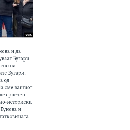
нева и да
уваат Бугари
асно на
ите Бугари.
а од
ја сме вашиот
иде српечен
рно-историски
 Бунева и
 татковината