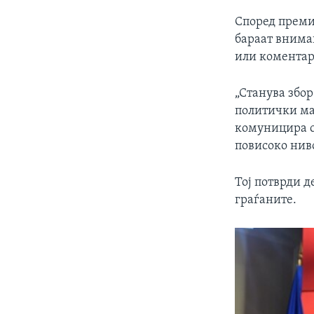
Според преми
бараат внима
или коментари
„Станува збор
политички ма
комуницира с
повисоко ниво
Тој потврди д
граѓаните.