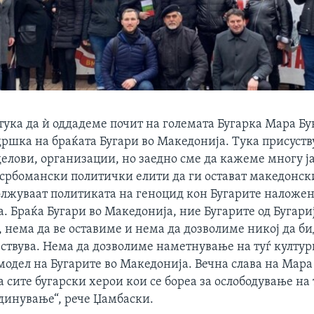
тука да ѝ оддадеме почит на големата Бугарка Мара Бу
ршка на браќата Бугари во Македонија. Тука присуств
елови, организации, но заедно сме да кажеме многу ј
 србомански политички елити да ги остават македонск
должуваат политиката на геноцид кон Бугарите наложен
. Браќа Бугари во Македонија, ние Бугарите од Бугари
, нема да ве оставиме и нема да дозволиме никој да б
увствува. Нема да дозволиме наметнување на туѓ култу
одел на Бугарите во Македонија. Вечна слава на Мара
а сите бугарски херои кои се бореа за ослободување на
единување“, рече Џамбаски.