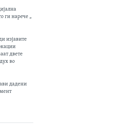
цијална
о ги нарече „
ди изјавите
окации
ваат двете
дух во
јави дадени
амент