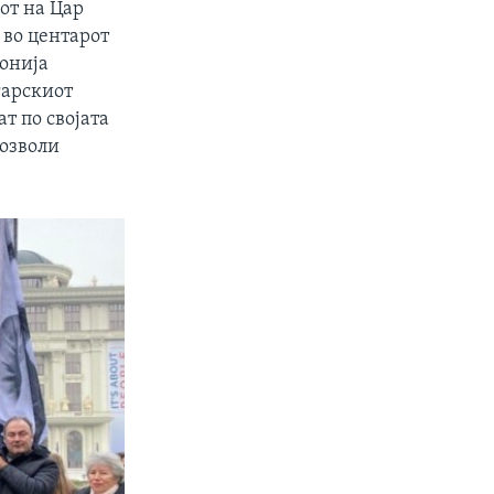
кот на Цар
 во центарот
лонија
гарскиот
т по својата
дозволи