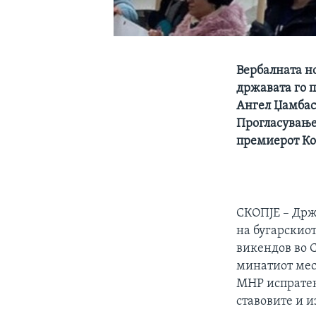
Вербалната но
државата го п
Ангел Џамбаск
Прогласување 
премиерот Ко
СКОПЈЕ – Држ
на бугарскио
викендов во 
минатиот месе
МНР испратен
ставовите и и