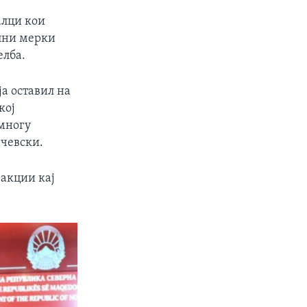
алци кои
лни мерки
елба.
ја оставил на
кој
 многу
ачевски.
еакции кај