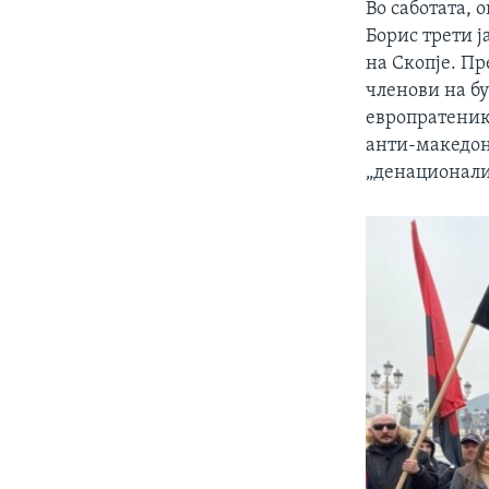
Во саботата, 
Борис трети ј
на Скопје. Пр
членови на б
европратеник
анти-македонс
„денационали