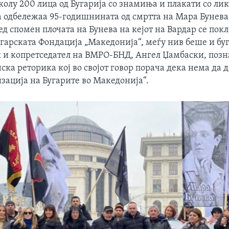
околу 200 лица од Бугарија со знамиња и плакати со ли
а одбележаа 95-годишнината од смртта на Мара Бунева
ед спомен плочата на Бунева на кејот на Вардар се пок
угарската Фондација „Македонија“, меѓу нив беше и бу
 и копретседател на ВМРО-БНД, Ангел Џамбаски, позна
ка реторика кој во својот говор порача дека нема да 
зација на Бугарите во Македонија“.