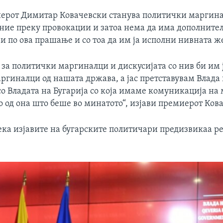
ерот Димитар Ковачевски станува политички маргин
ние преку провокации и затоа нема да има дополните
 по ова прашање и со тоа да им ја исполни нивната ж
 за политички маргиналци и дискусијата со нив би им 
ргиналци од нашата држава, а јас претставувам Влада 
о Владата на Бугарија со која имаме комуникација на
 од она што беше во минатото“, изјави премиерот Ков
ека изјавите на бугарските политичари предизвикаа р