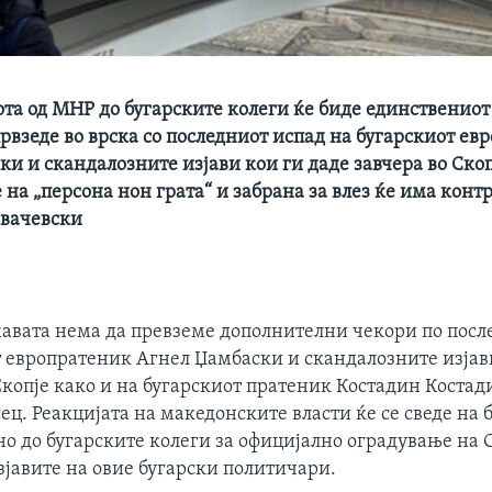
та од МНР до бугарските колеги ќе биде единствениот
рвзеде во врска со последниот испад на бугарскиот ев
и и скандалозните изјави кои ги даде завчера во Скоп
на „персона нон грата“ и забрана за влез ќе има конт
вачевски
авата нема да превземе дополнителни чекори по посл
т европратеник Агнел Џамбаски и скандалозните изја
Скопје како и на бугарскиот пратеник Костадин Костад
ц. Реакцијата на македонските власти ќе се сведе на 
о до бугарските колеги за официјално оградување на С
зјавите на овие бугарски политичари.