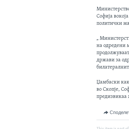
Министерство
Софија вокоја
политички м
„ Министерст
на одредени 
продолжуваат,
држави за од
билатералните
Џамбаски как
во Скопје, Со
предизвикаа 
Споделе
This item is part of