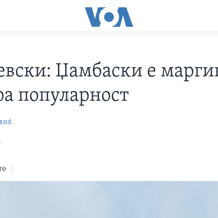
евски: Џамбаски е марги
ара популарност
виќ
3
те