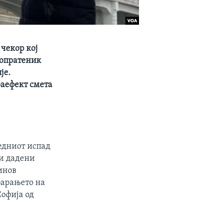
 чекор кој
ропратеник
је.
раефект смета
едниот испад
ви дадени
инов
барањето на
офија од