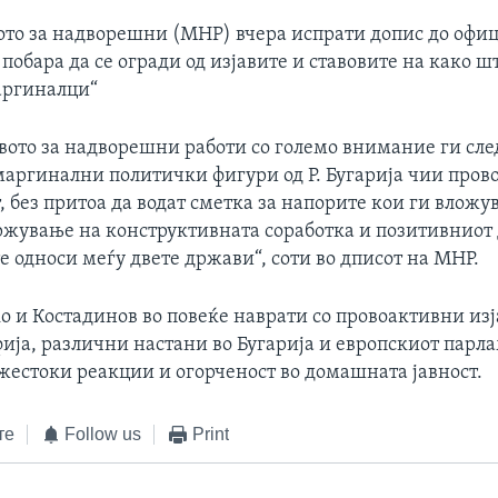
то за надворешни (МНР) вчера испрати допис до офи
 побара да се огради од изјавите и ставовите на како шт
аргиналци“
вото за надворешни работи со големо внимание ги сле
маргинални политички фигури од Р. Бугарија чии пров
 без притоа да водат сметка за напорите кои ги вложу
ржување на конструктивната соработка и позитивниот 
 односи меѓу двете држави“, соти во дписот на МНР.
о и Костадинов во повеќе наврати со провоактивни из
фија, различни настани во Бугарија и европскиот парл
жестоки реакции и огорченост во домашната јавност.
те
Follow us
Print