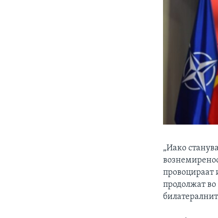
„Иако станув
вознемиреност
провоцираат и
продолжат во
билатералнит