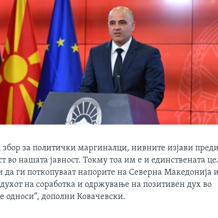
а збор за политички маргиналци, нивните изјави пред
 во нашата јавност. Токму тоа им е и единствената це
 да ги поткопуваат напорите на Северна Македонија и
 духот на соработка и одржување на позитивен дух во
е односи“, дополни Ковачевски.