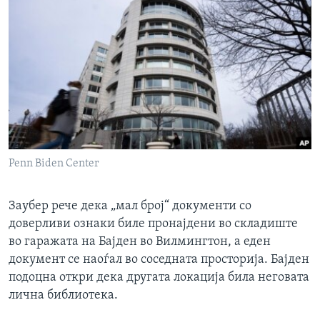
Penn Biden Center
Заубер рече дека „мал број“ документи со
доверливи ознаки биле пронајдени во складиште
во гаражата на Бајден во Вилмингтон, а еден
документ се наоѓал во соседната просторија. Бајден
подоцна откри дека другата локација била неговата
лична библиотека.