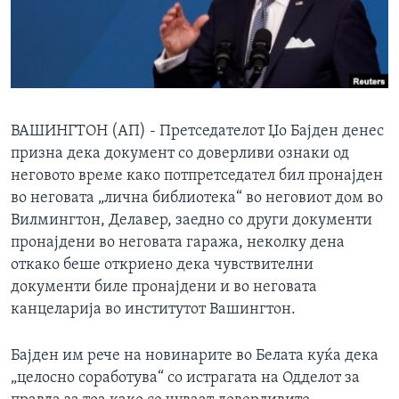
ИНТЕРВЈУА
Јазици
ВАШИНГТОН (АП) - Претседателот Џо Бајден денес
призна дека документ со доверливи ознаки од
неговото време како потпретседател бил пронајден
во неговата „лична библиотека“ во неговиот дом во
Вилмингтон, Делавер, заедно со други документи
пронајдени во неговата гаража, неколку дена
откако беше откриено дека чувствителни
документи биле пронајдени и во неговата
канцеларија во институтот Вашингтон.
Бајден им рече на новинарите во Белата куќа дека
„целосно соработува“ со истрагата на Одделот за