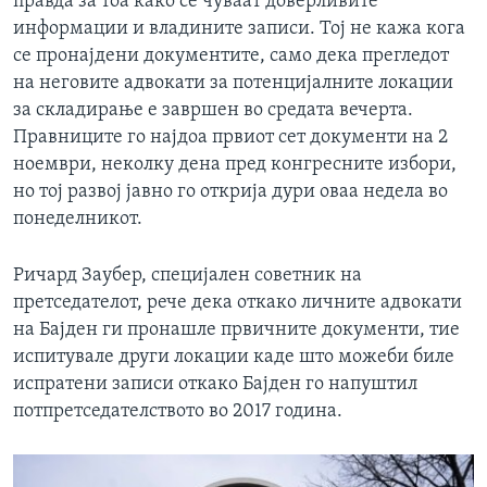
правда за тоа како се чуваат доверливите
информации и владините записи. Тој не кажа кога
се пронајдени документите, само дека прегледот
на неговите адвокати за потенцијалните локации
за складирање е завршен во средата вечерта.
Правниците го најдоа првиот сет документи на 2
ноември, неколку дена пред конгресните избори,
но тој развој јавно го открија дури оваа недела во
понеделникот.
Ричард Заубер, специјален советник на
претседателот, рече дека откако личните адвокати
на Бајден ги пронашле првичните документи, тие
испитувале други локации каде што можеби биле
испратени записи откако Бајден го напуштил
потпретседателството во 2017 година.