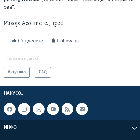
ова“.
Извор: Асошиетед прес
Споделете
Follow us
This item is part of
Актуелно
САД
НАКУСО...
ИНФО