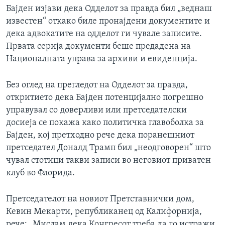
Бајден изјави дека Одделот за правда бил „веднаш
известен“ откако биле пронајдени документите и
дека адвокатите на одделот ги чувале записите.
Првата серија документи беше предадена на
Националната управа за архиви и евиденција.
Без оглед на прегледот на Одделот за правда,
откритието дека Бајден потенцијално погрешно
управувал со доверливи или претседателски
досиеја се покажа како политичка главоболка за
Бајден, кој претходно рече дека поранешниот
претседател Доналд Трамп бил „неодговорен“ што
чувал стотици такви записи во неговиот приватен
клуб во Флорида.
Претседателот на новиот Претставнички дом,
Кевин Мекарти, републиканец од Калифорнија,
рече: „Мислам дека Конгресот треба да го истражи