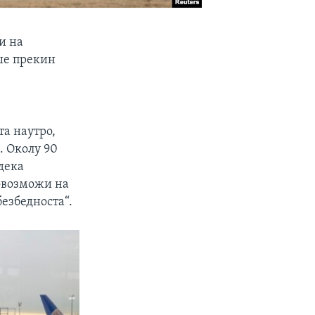
и на
ше прекин
а наутро,
. Околу 90
дека
 овозможи на
безбедноста“.