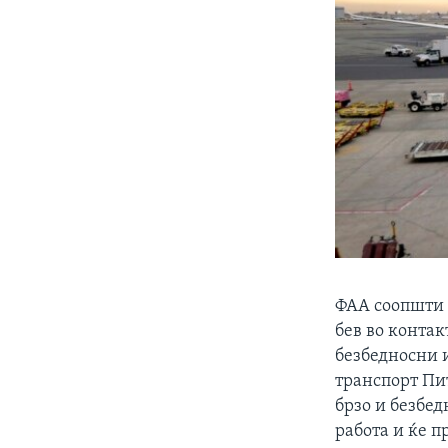
ФАА соопшти д
бев во контак
безбедносни 
транспорт Пит
брзо и безбе
работа и ќе 