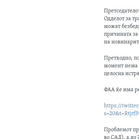
Претседателот
Одделот за тр
можат безбедн
причината за 
на новинарите
Претходно, по
момент нема 
целосна истра
ФАА ќе има р
https://twitt
s=20&t=Rtjrf
Проблемот прв
во САД), а до