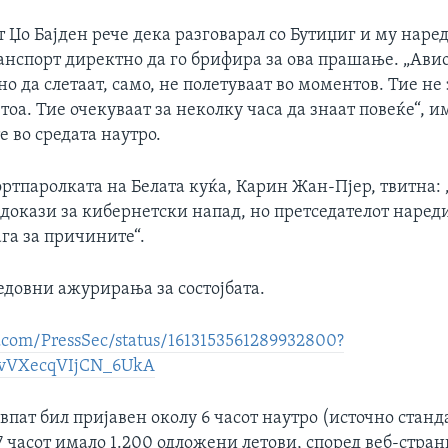
 Џо Бајден рече дека разговарал со Бутиџиг и му наре
анспорт директно да го брифира за ова прашање. „Ави
о да слетаат, само, не полетуваат во моментов. Тие не 
тоа. Тие очекуваат за неколку часа да знаат повеќе“, и
 во средата наутро.
ртпаролката на Белата куќа, Карин Жан-Пјер, твитна: „
докази за кибернетски напад, но претседателот нареди
га за причините“.
едовни ажурирања за состојбата.
er.com/PressSec/status/1613153561289932800?
SvVXecqVIjCN_6UkA
пат бил пријавен околу 6 часот наутро (источно стан
 7 часот имало 1.200 одложени летови, според веб-стран