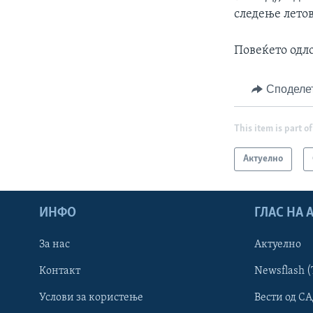
следење летов
Повеќето одл
Споделе
This item is part of
Актуелно
ИНФО
ГЛАС НА
За нас
Актуелно
Контакт
Newsflash (
Learning English
Услови за користење
Вести од СА