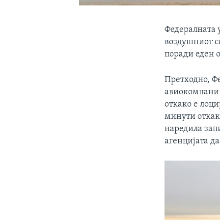
Федералната 
воздушниот с
поради еден 
Претходно, Ф
авиокомпании
откако е лоц
минути откак
наредила запи
агенцијата да