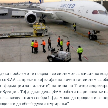
ека проблемот е поврзан со системот за мисии во возд
т со ФАА за прекин кој влијае на клучниот систем за о
информации за пилотите“, напиша на Твитер секретаро
 Бутиџиг. Тој додаде дека „ФАА работи на решавање на
дно за воздушниот сообраќај да може да продолжи со н
продолжи да обезбедува ажурирања“.