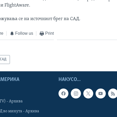
и FlightAware.
ожувања се на источниот брег на САД.
те
Follow us
Print
САД
 АМЕРИКА
НАКУСО...
TV) - Архива
Д во минута - Архива