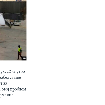
ух. „Ова утро
безбедување
т за
 овој проблем
ормална