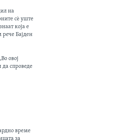
дил на
оните сè уште
знаат која е
м рече Бајден
Во овој
 да спроведе
дардно време
ицата за