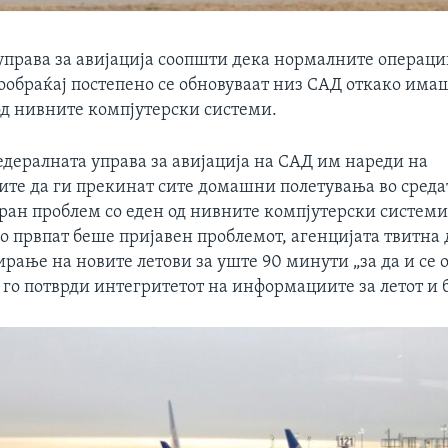
управа за авијација соопшти дека нормалните операци
ообраќај постепено се обновуваат низ САД откако има
од нивните компјутерски системи.
едералната управа за авијација на САД им нареди на
те да ги прекинат сите домашни полетувања во средат
иран проблем со еден од нивните компјутерски системи
о првпат беше пријавен проблемот, агенцијата твитна 
рање на новите летови за уште 90 минути „за да и се
 го потврди интегритетот на информациите за летот и 