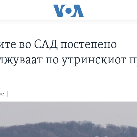
ите во САД постепено
лжуваат по утринскиот 
3
те