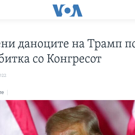
ени даноците на Трамп п
битка со Конгресот
022
те