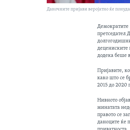
Даночните пријави веројатно ќе понуда
Демократите 
претседател 
долгогодишни
децениските 
додека беше в
Пријавите, к
како што се б
2015 до 2020 
Нивното обја
минатата нед
правото се за
даноците ќе п
приватноста.