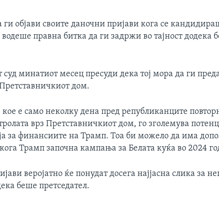
 ги објави своите даночни пријави кога се кандидира
 водеше правна битка да ги задржи во тајност додека 
 суд минатиот месец пресуди дека тој мора да ги пред
 Претставничкиот дом.
 кое е само неколку дена пред републиканците повторн
ролата врз Претставничкиот дом, го зголемува потенц
ја за финансиите на Трамп. Тоа би можело да има доп
кога Трамп започна кампања за Белата куќа во 2024 го
јави веројатно ќе понудат досега најјасна слика за не
ека беше претседател.