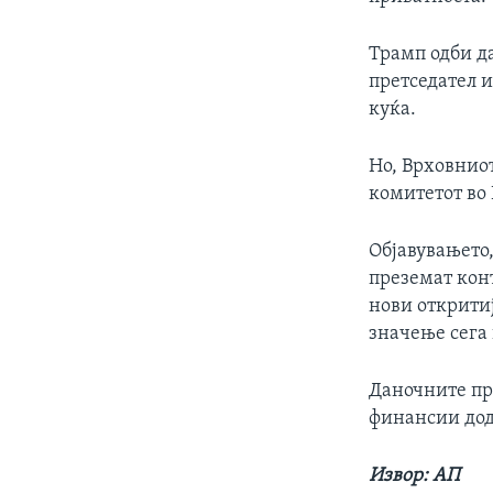
Трамп одби да
претседател и
куќа.
Но, Врховниот
комитетот во
Објавувањето,
преземат конт
нови открити
значење сега 
Даночните при
финансии дод
Извор: АП