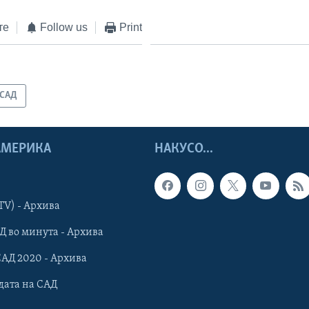
те
Follow us
Print
САД
 АМЕРИКА
НАКУСО...
TV) - Архива
Д во минута - Архива
САД 2020 - Архива
дата на САД