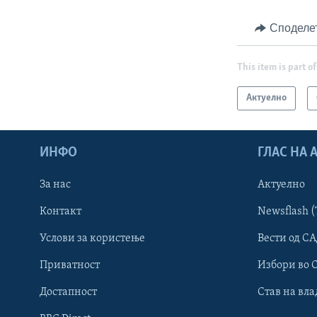
Споделе
This item is part of
Актуелно
ИНФО
ГЛАС НА
За нас
Актуелно
Контакт
Newsflash (
Learning English
Услови за користење
Вести од СА
Приватност
Избори во 
НАКУСО...
Достапност
Став на вла