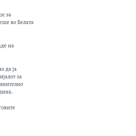
ше за
беше во Белата
аде на
о да ја
ијалот за
олнително
дина.
говите