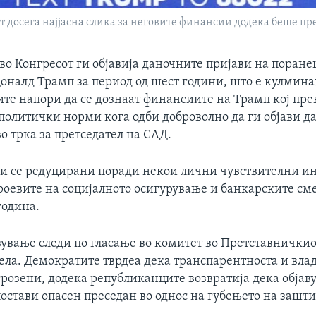
т досега најјасна слика за неговите финансии додека беше пр
во Конгресот ги објавија даночните пријави на поран
Доналд Трамп за период од шест години, што е кулмина
те напори да се дознаат финансиите на Трамп кој пр
политички норми кога одби доброволно да ги објави д
о трка за претседател на САД.
ои се редуцирани поради некои лични чувствителни 
роевите на социјалното осигурување и банкарските сме
година.
вување следи по гласање во комитет во Претставнички
ела. Демократите тврдеа дека транспарентноста и вла
грозени, додека републиканците возвратија дека објав
остави опасен преседан во однос на губењето на зашти