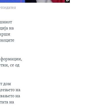
етседател
ешниот
ција на
екрши
аноците
информации,
тки, се од
от дом
деењето на
увањето на
тата на