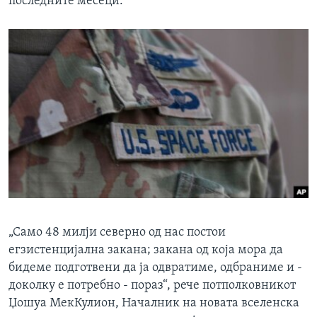
последните месеци.
„Само 48 милји северно од нас постои
егзистенцијална закана; закана од која мора да
бидеме подготвени да ја одвратиме, одбраниме и -
доколку е потребно - пораз“, рече потполковникот
Џошуа МекКулион, Началник на новата вселенска