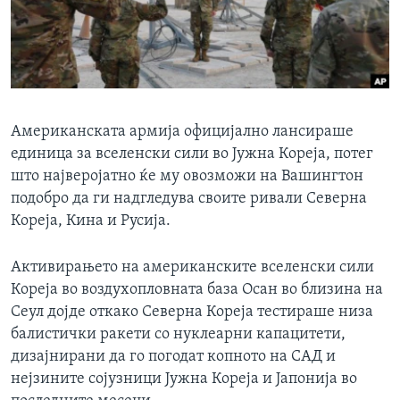
ИНТЕРВЈУА
Јазици
Американската армија официјално лансираше
единица за вселенски сили во Јужна Кореја, потег
што најверојатно ќе му овозможи на Вашингтон
подобро да ги надгледува своите ривали Северна
Кореја, Кина и Русија.
Активирањето на американските вселенски сили
Кореја во воздухопловната база Осан во близина на
Сеул дојде откако Северна Кореја тестираше низа
балистички ракети со нуклеарни капацитети,
дизајнирани да го погодат копното на САД и
нејзините сојузници Јужна Кореја и Јапонија во