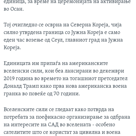
единица, за време на церемонијата на активирање
во Осан.
Тој очигледно се осврна на Северна Кореја, чија
силно утврдена граница со Јужна Кореја е само
еден час возење од Сеул, главниот град на Јужна
Кореја.
Единицата им припаѓа на американските
вселенски сили, кои беа лансирани во декември
2019 година во времето на тогашниот претседател
Доналд Трамп како прва нова американска воена
гранка во повеќе од 70 години.
Вселенските сили се гледаат како потврда на
потребата за поефикасно организирање за одбрана
на интересите на САД во вселената - особено
сателитите што се користат за цивилна и воена