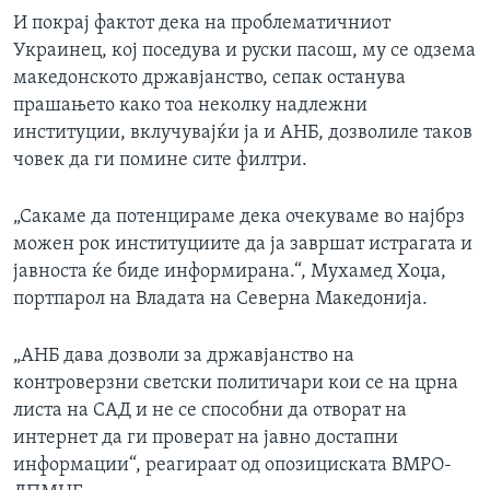
И покрај фактот дека на проблематичниот
Украинец, кој поседува и руски пасош, му се одзема
македонското државјанство, сепак останува
прашањето како тоа неколку надлежни
институции, вклучувајќи ја и АНБ, дозволиле таков
човек да ги помине сите филтри.
„Сакаме да потенцираме дека очекуваме во најбрз
можен рок институциите да ја завршат истрагата и
јавноста ќе биде информирана.“, Мухамед Хоџа,
портпарол на Владата на Северна Македонија.
„АНБ дава дозволи за државјанство на
контроверзни светски политичари кои се на црна
листа на САД и не се способни да отворат на
интернет да ги проверат на јавно достапни
информации“, реагираат од опозициската ВМРО-