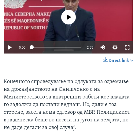
No media source currently available
0:00
2:33
Direct link
Конечното спроведување на одлуката за одземање
на државјанството на Онишченко е на
Министерството за внатрешни работи кое владата
го задолжи да постапи веднаш. Но, дали е тоа
сторено, засега нема одговор од МВР. Полицискиот
врв денеска беше во посета на југот на земјата, но
не даде детали за овој случај.