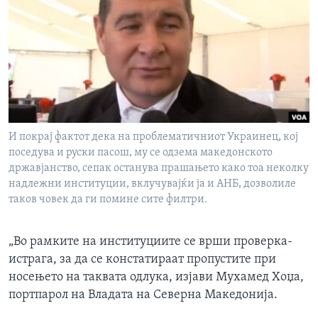
ИНТЕРВЈУА
Јазици
И покрај фактот дека на проблематичниот Украинец, кој
поседува и руски пасош, му се одзема македонското
државјанство, сепак останува прашањето како тоа неколку
надлежни институции, вклучувајќи ја и АНБ, дозволиле
таков човек да ги помине сите филтри.
„Во рамките на институциите се врши проверка-
истрага, за да се констатираат пропустите при
носењето на таквата одлука, изјави Мухамед Хоџа,
портпарол на Владата на Северна Македонија.