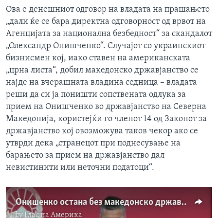
Ова е денешниот одговор на владата на прашањето
„дали ќе се бара директна одговорност од врвот на
Агенцијата за национална безбедност“ за скандалот
„Олександр Онишченко“. Случајот со украинскиот
бизнисмен кој, иако ставен на американската
„црна листа“, добил македонско државјанство се
најде на вчерашната владина седница – владата
реши да си ја поништи сопствената одлука за
прием на Онишченко во државјанство на Северна
Македонија, користејќи го членот 14 од Законот за
државјанство кој овозможува таков чекор ако се
утврди дека „странецот при поднесување на
барањето за прием на државјанство дал
невистинити или неточни податоци“.
Онишенко остана без македонско државјанство. Ќе има ли одговорност?
by
Глас на Америка