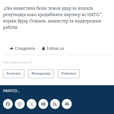
„Ова навистина беше тежок удар за нашата
репутација како кредибилен партнер во НАТО.“,
изјави Бујар Османи, министер за надворешни
работи.
Споделете
Follow us
This item is part of
Актуелно
Македонија
Политика
НАКУСО...