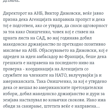
ДПМНЕ.
Директорот на АНБ, Виктор Димовски, веќе јавно
призна дека Агенцијата направила пропуст и дека
тој е подготвен, ако се утврди, да сноси одговорност
за тоа како Онишченко, човек кој е ставен на
црната листа на САД, во мај годинава добил
македонско државјанство по претходно позитивно
мислење на АНБ. Објаснувањето на Димовски, кој е
одреден за иден амбасадор во Франција, беше дека
грешката е направена на последното ниво на
проверка - координација на Агенцијата со
службите на членките на НАТО, вклучувајќи ја и
американската. Така Онишченко, за кој е утврдено
дека се мешал во американските претседателски
избори, добил македонско државјанство и дури за
земјава настапувал во коњички скокови. Иако има
обиди за санирање, штетата веќе е направена...