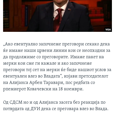
„Ако евентуално започнеме преговори секако дека
ќе имаме наши црвени линии кои се неопходни за
да продолжиме со преговорите. Имаме пакет на
мерки кои сме ги кажале и ако започнеме
преговори тој сет на мерки ќе биде нашиот услов за
евентуален влез во Владата“, изјави претседателот
на Алијанса Арбен Таравари, пос редбата со
рпемиерот Ковачевски на 18 ноември.
Од СДСМ но и од Алијанса засега без реакција по
потврдата од ДУИ дека се преговара влез во Влада.