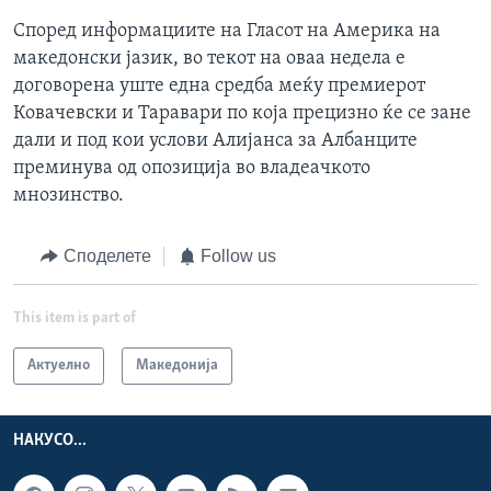
Според информациите на Гласот на Америка на
македонски јазик, во текот на оваа недела е
договорена уште една средба меќу премиерот
Ковачевски и Таравари по која прецизно ќе се зане
дали и под кои услови Алијанса за Албанците
преминува од опозиција во владеачкото
мнозинство.
Споделете
Follow us
This item is part of
Актуелно
Македонија
НАКУСО...