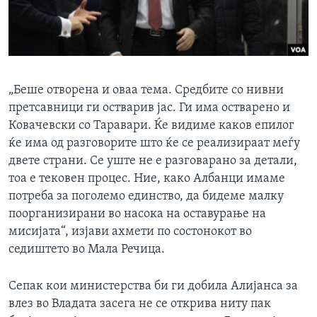
„Беше отворена и оваа тема. Средбите со нивни
претсавници ги остварив јас. Ги има остварено и
Ковачевски со Таравари. Ќе видиме каков епилог
ќе има од разговорите што ќе се реализираат меѓу
двете страни. Се уште не е разговарано за детали,
тоа е тековен процес. Ние, како Албанци имаме
потреба за поголемо единство, да бидеме малку
поорганизирани во насока на оставурање на
мисијата“, изјави ахмети по состонокот во
седиштето во Мала Речица.
Сепак кои министерства би ги добила Алијанса за
влез во Владата засега не се открива ниту пак