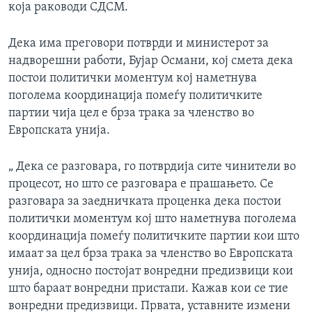
која раководи СДСМ.
Дека има преговори потврди и министерот за
надворешни работи, Бујар Османи, кој смета дека
постои политички моментум кој наметнува
поголема координација помеѓу политичките
партии чија цел е брза трака за членство во
Европската унија.
„ Дека се разговара, го потврдија сите чинители во
процесот, но што се разговара е прашањето. Се
разговара за заедничката проценка дека постои
политички моментум кој што наметнува поголема
координација помеѓу политичките партии кои што
имаат за цел брза трака за членство во Европската
унија, односно постојат вонредни предизвици кои
што бараат вонредни пристапи. Кажав кои се тие
вонредни предизвици. Првата, уставните измени