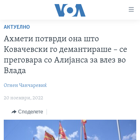
Линкови
за
пристапност
АКТУЕЛНО
ДОМА
Премини
Ахмети потврди она што
на
РУБРИКИ
Ковачевски го демантираше – се
главната
ФОТОГАЛЕРИИ
САД
содржина
преговара со Алијанса за влез во
Премини
ДОКУМЕНТАРЦИ
МАКЕДОНИЈА
Влада
до
АРХИВИРАНА ПРОГРАМА
СВЕТ
страната
Огнен Чанчаревиќ
ЗА НАС
за
ЕКОНОМИЈА
NEWSFLASH - АРХИВА
навигација
20 ноември, 2022
ПОЛИТИКА
ВЕСТИ ОД САД ВО МИНУТА - АРХИВА
Пребарувај
Learning English
Споделете
ЗДРАВЈЕ
ИЗБОРИ ВО САД 2020 - АРХИВА
НАКУСО...
НАУКА
УМЕТНОСТ И ЗАБАВА