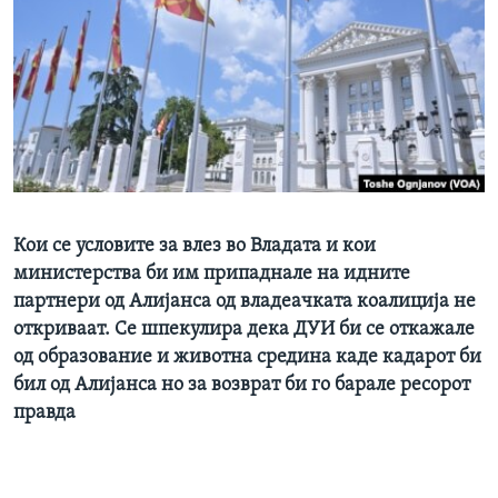
ИНТЕРВЈУА
Јазици
Кои се условите за влез во Владата и кои
министерства би им припаднале на идните
партнери од Алијанса од владеачката коалиција не
откриваат. Се шпекулира дека ДУИ би се откажале
од образование и животна средина каде кадарот би
бил од Алијанса но за возврат би го барале ресорот
правда