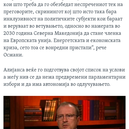
кои што треба да го обезбедат неспречениот тек на
преговорите, скринингот кој што исто така бара
инклузивност на политичките субјекти кои бараат
и веруваат во ветувањето, односно во намерата во
2030 година Северна Македонија да стане членка
на Европската унија. Енергетската и економската
криза, сето тоа се вонредни пристапи“, рече
Османи.
Алијанса веќе го подготвува својот список на услови
а меѓу нив се да нема предвремени парламентарни
избори и да има автономија во одлучувањето.