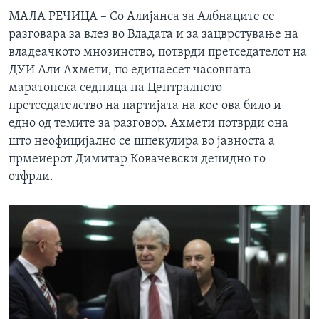
МАЛА РЕЧИЦА – Со Алијанса за Албнаците се
разговара за влез во Владата и за зацврстување на
владеачкото мнозинство, потврди претседателот на
ДУИ Али Ахмети, по единаесет часовната
маратонска седница на Централното
претседателство на партијата на кое ова било и
едно од темите за разговор. Ахмети потврди она
што неофицијално се шпекулира во јавноста а
прмеиерот Димитар Ковачевски децидно го
отфрли.