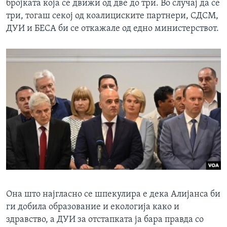
бројката која се движи од две до три. Во случај да се
три, тогаш секој од коалициските партнери, СДСМ,
ДУИ и БЕСА би се откажале од едно министерствот.
Она што најгласно се шпекулира е дека Алијанса би
ги добила образование и екологија како и
здравство, а ДУИ за отстапката ја бара правда со