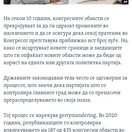
На секои 10 години, конгресните области се
прекројуваат за да ги одразат промените во
населението и да се осигура дека секој пратеник во
Конгресот претставува приближно ист број луѓе. Но,
како се исцртуваат новите граници и заедниците
што ги опфаќаат новите области може да биде од
корист на едната или другата политичка партија.
Државните законодавни тела често се одговорни за
процесот, што значи дека партијата што го
контролира главниот град може да го пренасочи
прераспределувањето во своја полза.
Тој процес се нарекува gerrymandering. Во 2020
година, републиканците го контролираа
извлекувањето на 187 од 435 конгресни области во