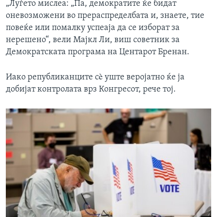
„Луѓето мислеа: „Па, демократите ќе бидат
оневозможени во прераспределбата и, знаете, тие
повеќе или помалку успеаја да се изборат за
нерешено“, вели Мајкл Ли, виш советник за
Демократската програма на Центарот Бренан.
Иако републиканците сè уште веројатно ќе ја
добијат контролата врз Конгресот, рече тој.