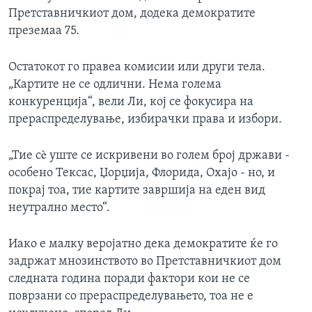
Претставничкиот дом, додека демократите
преземаа 75.
Остатокот го правеа комисии или други тела.
„Картите не се одлични. Нема голема
конкуренција“, вели Ли, кој се фокусира на
прераспределување, избирачки права и избори.
„Тие сè уште се искривени во голем број држави -
особено Тексас, Џорџија, Флорида, Охајо - но, и
покрај тоа, тие картите завршија на еден вид
неутрално место“.
Иако е малку веројатно дека демократите ќе го
задржат мнозинството во Претставничкиот дом
следната година поради фактори кои не се
поврзани со прераспределувањето, тоа не е