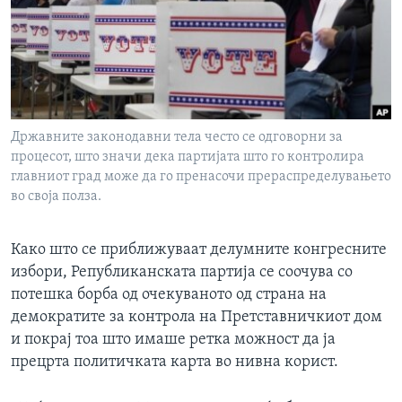
ИНТЕРВЈУА
Јазици
Државните законодавни тела често се одговорни за
процесот, што значи дека партијата што го контролира
главниот град може да го пренасочи прераспределувањето
во своја полза.
Како што се приближуваат делумните конгресните
избори, Републиканската партија се соочува со
потешка борба од очекуваното од страна на
демократите за контрола на Претставничкиот дом
и покрај тоа што имаше ретка можност да ја
прецрта политичката карта во нивна корист.