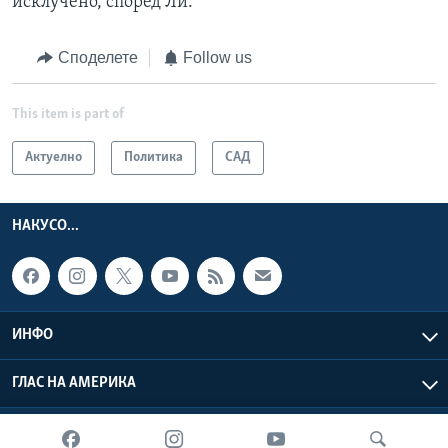
исклучено, според Ли.
Споделете
Follow us
This item is part of
Актуелно
Политика
САД
НАКУСО...
ИНФО
ГЛАС НА АМЕРИКА
Глас на Америка © 2026 VOA, Inc. Сите права задржани.