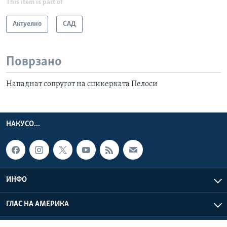
This item is part of
Актуелно
САД
Поврзано
Нападнат сопругот на спикерката Пелоси
НАКУСО...
ИНФО
ГЛАС НА АМЕРИКА