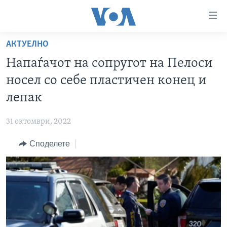
Линкови
за
пристапност
АКТУЕЛНО
ДОМА
Премини
Напаѓачот на сопругот на Пелоси
на
РУБРИКИ
носел со себе пластичен конец и
главната
ФОТОГАЛЕРИИ
САД
содржина
лепак
Премини
ДОКУМЕНТАРЦИ
МАКЕДОНИЈА
до
31 октомври, 2022
АРХИВИРАНА ПРОГРАМА
СВЕТ
страната
Споделете
ЗА НАС
за
ЕКОНОМИЈА
NEWSFLASH - АРХИВА
навигација
ПОЛИТИКА
ВЕСТИ ОД САД ВО МИНУТА - АРХИВА
Пребарувај
Learning English
ЗДРАВЈЕ
ИЗБОРИ ВО САД 2020 - АРХИВА
НАКУСО...
НАУКА
УМЕТНОСТ И ЗАБАВА