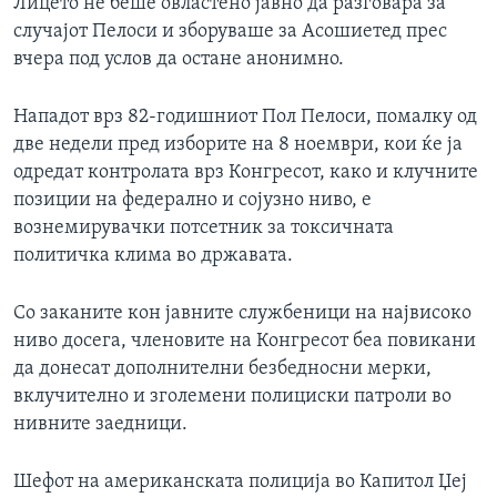
Лицето не беше овластено јавно да разговара за
случајот Пелоси и зборуваше за Асошиетед прес
вчера под услов да остане анонимно.
Нападот врз 82-годишниот Пол Пелоси, помалку од
две недели пред изборите на 8 ноември, кои ќе ја
одредат контролата врз Конгресот, како и клучните
позиции на федерално и сојузно ниво, е
вознемирувачки потсетник за токсичната
политичка клима во државата.
Со заканите кон јавните службеници на највисоко
ниво досега, членовите на Конгресот беа повикани
да донесат дополнителни безбедносни мерки,
вклучително и зголемени полициски патроли во
нивните заедници.
Шефот на американската полиција во Капитол Џеј