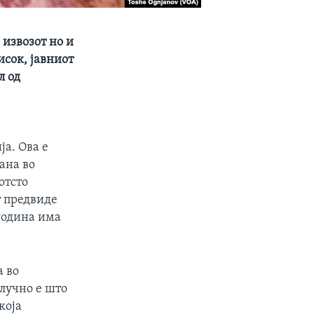
 извозот но и
исок, јавниот
л од
а. Ова е
ана во
отсто
т предвиде
 година има
а во
клучно е што
која