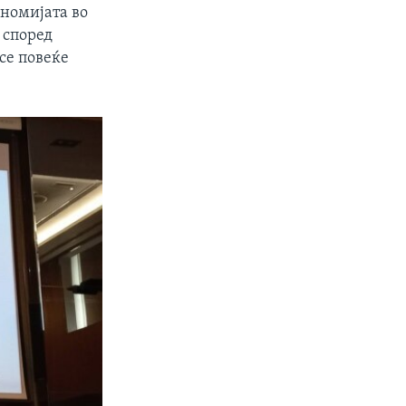
ономијата во
 според
се повеќе