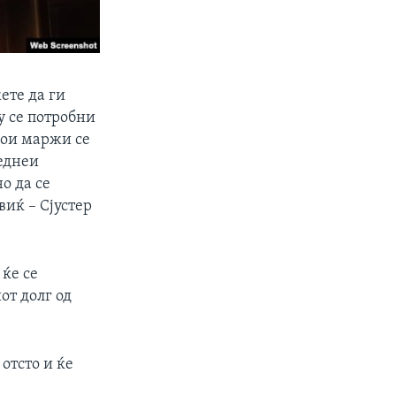
ете да ги
у се потробни
кои маржи се
реднеи
о да се
иќ – Сјустер
ќе се
от долг од
 отсто и ќе