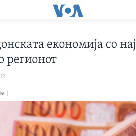
онската економија со на
о регионот
022
те