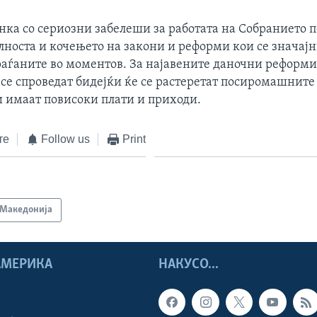
анка со сериозни забелеши за работата на Собранието 
носта и кочењето на закони и реформи кои се значајн
раѓаните во моментов. За најавените даночни реформи 
 се спроведат бидејќи ќе се растеретат посиромашните
и имаат повисоки плати и приходи.
те
Follow us
Print
Македонија
 АМЕРИКА
НАКУСО...