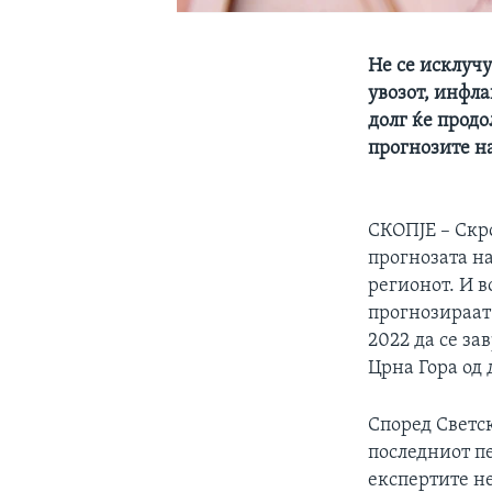
Не се исклучу
увозот, инфла
долг ќе продо
прогнозите н
СКОПЈЕ – Скр
прогнозата на
регионот. И в
прогнозираат 
2022 да се за
Црна Гора од д
Според Светск
последниот пе
експертите не