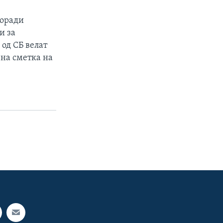
поради
и за
од СБ велат
 на сметка на