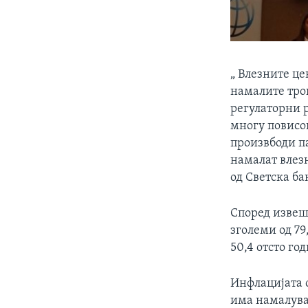
„ Влезните це
намалите тро
регулаторни 
многу повисок
произвбоди па
намалат влез
од Светска ба
Според извеш
зголеми од 79
50,4 отсто го
Инфлацијата о
има намалувањ