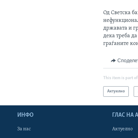
Од Светска б
нефункционал
државата и г
дека треба да
граѓаните ко
Споделе
This item is part of
Актуелно
ИНФО
ГЛАС НА
За нас
Актуелно