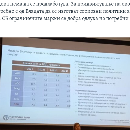
дека нема да се продлабочува. За придвижување на ек
ребно е од Владата да се изготват сериозни политики а
а СБ ограчинечите маржи се добра одлука но потребни 