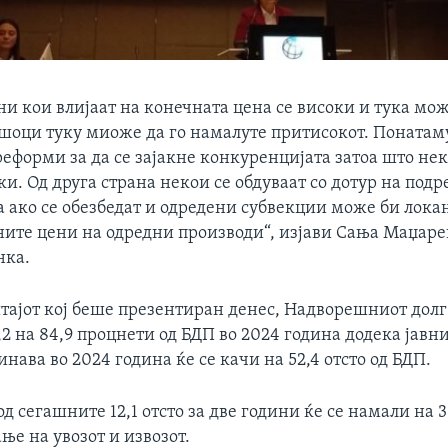
ни кои влијаат на конечната цена се високи и тука мож
шоци туку миоже да го намалуте притисокот. Понатам
реформи за да се зајакне конкуренцијата затоа што не
и. Од друга страна некои се обдуваат со дотур на под
 ако се обезбедат и одредени субвекции може би локан
ните цени на одредни производи“, изјави Сања Маџарев
нка.
тајот кој беше презентиран денес, Надворешниот долг 
,2 на 84,9 процнети од БДП во 2024 година додека јавни
динава во 2024 година ќе се качи на 52,4 отсто од БДП.
д сегашните 12,1 отсто за две години ќе се намали на 3
е на увозот и извозот.