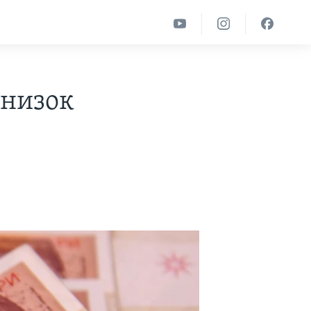
јнизок