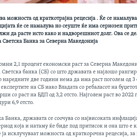
ва можноста од краткотрајна рецесија . Ќе се намалува
цијата ќе се намалува но сеуште ќе има сериозен прит
лжи да расте исто како и надворешниот долг. Ова се де
а Светска Банка за Северна Македонија
омни 2,1 процент економски раст за Северна Македониј
 Светска банка (СБ) со што државата е најлошо рангир
о наредните две години нема да има раст поголем од 3 
експертите на СБ иако Владата со ребаласот на буџето
врши со раст на БДП од 3,2 отсто. Најголем раст во 2022
ури 6,9 отсто.
а Банка, државата се соочува со највисоката инфлациј
риод која и натаму ќе биде под притисок и она што е 
 ја исклучуваат можноста од краткорочна рецесија, за 