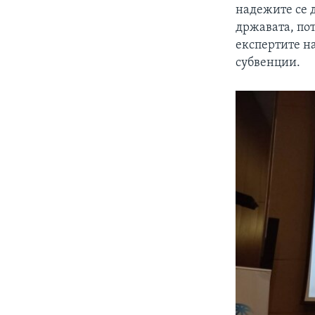
надежите се 
државата, пот
експертите н
субвенции.