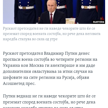
ИНТЕРВЈУА
Јазици
Рускиот претседател не ги наведе чекорите што ќе се
преземат според воената состојба, но рече дека неговата
наредба стапува во сила од утре
Рускиот претседател Владимир Путин денес
прогласи воена состојба во четирите региони на
Украина кои Москва ги анектираше и им даде
дополнителни овластувања за итни случаи на
шефовите на сите региони на Русија, објави
Асошиетед прес.
Путин веднаш не ги наведе чекорите што ќе се
преземат според воената состојба, но рече дека