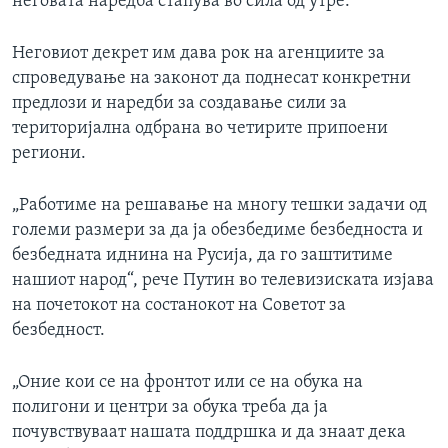
неговата наредба стапува во сила од утре.
Неговиот декрет им дава рок на агенциите за
спроведување на законот да поднесат конкретни
предлози и наредби за создавање сили за
територијална одбрана во четирите припоени
региони.
„Работиме на решавање на многу тешки задачи од
големи размери за да ја обезбедиме безбедноста и
безбедната иднина на Русија, да го заштитиме
нашиот народ“, рече Путин во телевизиската изјава
на почетокот на состанокот на Советот за
безбедност.
„Оние кои се на фронтот или се на обука на
полигони и центри за обука треба да ја
почувствуваат нашата поддршка и да знаат дека