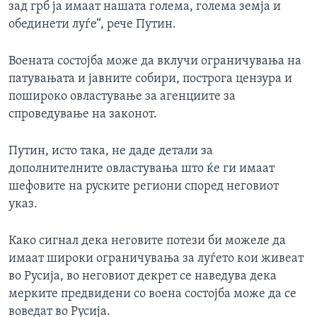
зад грб ја имаат нашата голема, голема земја и
обединети луѓе“, рече Путин.
Воената состојба може да вклучи ограничувања на
патувањата и јавните собири, построга цензура и
пошироко овластување за агенциите за
спроведување на законот.
Путин, исто така, не даде детали за
дополнителните овластувања што ќе ги имаат
шефовите на руските региони според неговиот
указ.
Како сигнал дека неговите потези би можеле да
имаат широки ограничувања за луѓето кои живеат
во Русија, во неговиот декрет се наведува дека
мерките предвидени со воена состојба може да се
воведат во Русија.