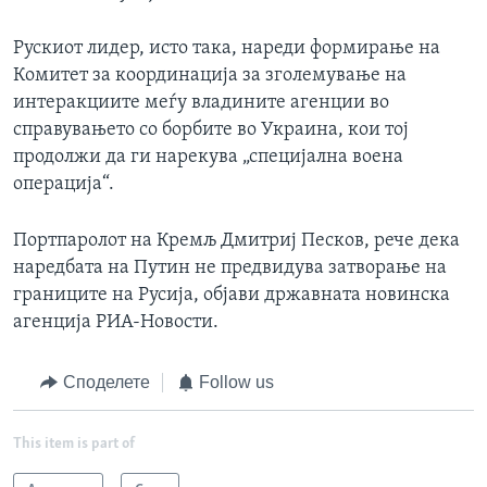
Рускиот лидер, исто така, нареди формирање на
Комитет за координација за зголемување на
интеракциите меѓу владините агенции во
справувањето со борбите во Украина, кои тој
продолжи да ги нарекува „специјална воена
операција“.
Портпаролот на Кремљ Дмитриј Песков, рече дека
наредбата на Путин не предвидува затворање на
границите на Русија, објави државната новинска
агенција РИА-Новости.
Споделете
Follow us
This item is part of