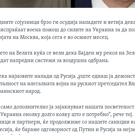
дните сојузници брзо ги осудија нападите и ветија дек
испраќаат воена помош до силите на Украина за да по
јата на Москва, која сега е во осмиот месец.
то на Белата куќа се вели дека Бајден му рекол на Зе
едат напредни системи за воздушна одбрана.
ека најновите напади од Русија „уште еднаш ја демонс
талност на илегалната војна на рускиот претседател 
раинскиот народ.
 само дополнително ја зајакнуваат нашата посветеност
 Украина онолку долго колку што е потребно“, рече тој.
ници и партнери, ќе продолжиме со нашите санкции ко
есија, ќе бараме одговорност од Путин и Русија за неј