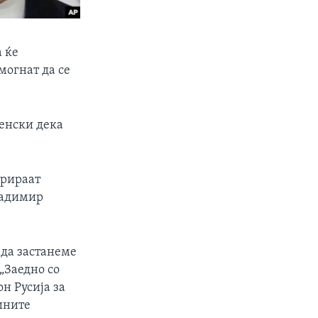
а ќе
могнат да се
ленски дека
трираат
Владимир
 да застанеме
 „Заедно со
н Русија за
зините