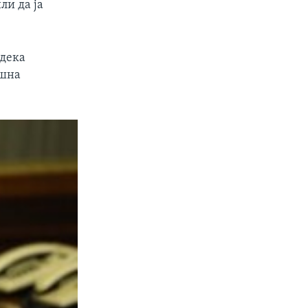
ли да ја
 дека
ошна