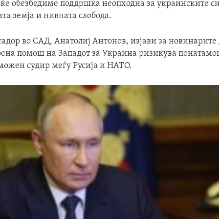
 ќе обезбедиме поддршка неопходна за украинските си
ата земја и нивната слобода.
адор во САД, Анатолиј Антонов, изјави за новинарите
оена помош на Западот за Украина ризикува понатам
 можен судир меѓу Русија и НАТО.