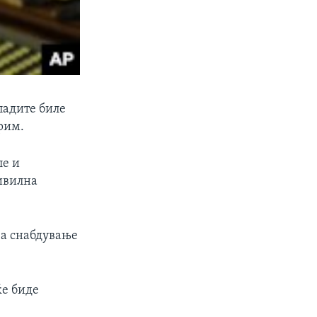
падите биле
Крим.
ле и
ивилна
за снабдување
ќе биде