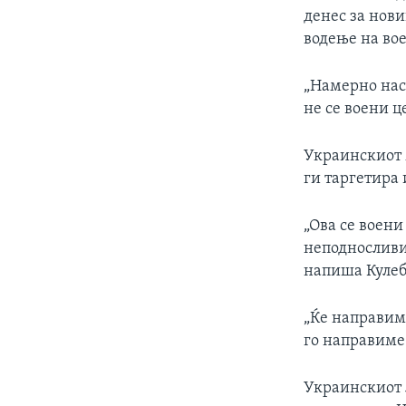
денес за нов
водење на во
„Намерно нас
не се воени ц
Украинскиот 
ги таргетира
„Ова се воени
неподносливи 
напиша Кулеб
„Ќе направиме
го направиме 
Украинскиот 