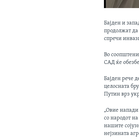
Бајден и запа
продолжат да 
спречи инвази
Во соопштение
САД ќе обезб
Бајден рече д
целосната бру
Путин врз ук
„Овие напади
со народот на
нашите сојуз
нејзината агр