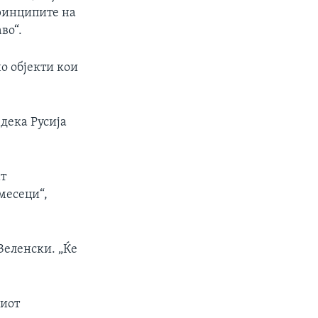
ринципите на
во“.
о објекти кои
дека Русија
ат
месеци“,
Зеленски. „Ќе
киот