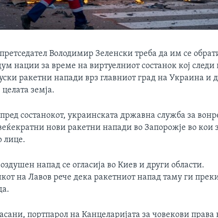
претседател Володимир Зеленски треба да им се обрат
дум нации за време на виртуелниот состанок кој следи 
уски ракетни напади врз главниот град на Украина и 
целата земја.
 пред состанокот, украинската државна служба за вонр
овеќекратни нови ракетни напади во Запорожје во кои 
 лице.
оздушен напад се огласија во Киев и други области.
кот на Лавов рече дека ракетниот напад таму ги прек
да.
сани, портпарол на Канцеларијата за човекови права 