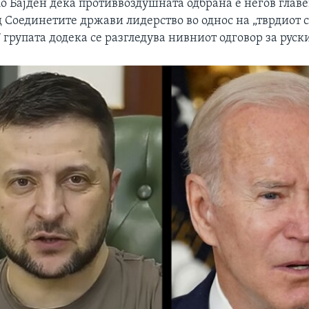
Џо Бајден дека противвоздушната одбрана е негов глав
д Соединетите држави лидерство во однос на „тврдиот с
7 групата додека се разгледува нивниот одговор за руск