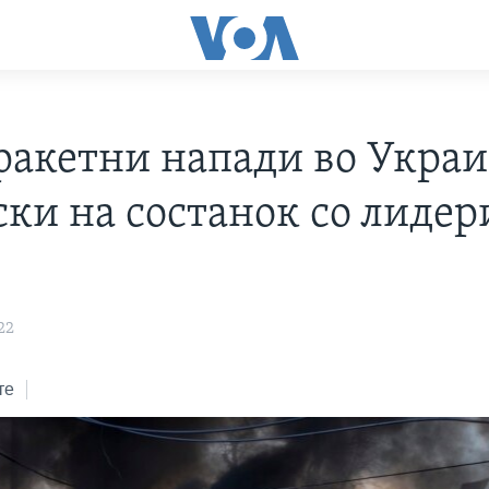
ракетни напади во Украи
ски на состанок со лидер
22
те