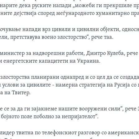
инарите дека руските напади „можеби ги прекршиле п
ените дејствија според меѓународното хуманитарно пра
очување напади врз цивили и цивилни објекти, односн
ели, претставува воено злосторство“, рече таа.
министер за надворешни работи, Дмитро Кулеба, рече 
 и енергетските капацитети на Украина.
 злосторства планирани однапред и со цел да се создад
услови за цивилите - намерна стратегија на Русија со 
а на Твитер.
 се за да ги зајакнеме нашите вооружени сили“, рече 
бојното поле поболно за непријателот“.
лидер твитна по телефонскиот разговор со американс