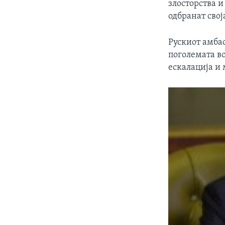
злосторства и
одбранат свој
Рускиот амбас
поголемата в
ескалација и