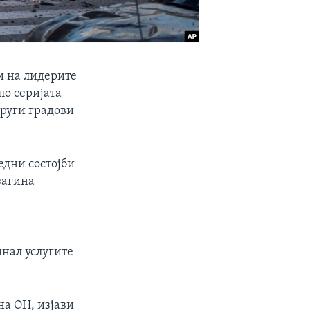
и на лидерите
по серијата
други градови
едни состојби
загина
инал услугите
на ОН, изјави