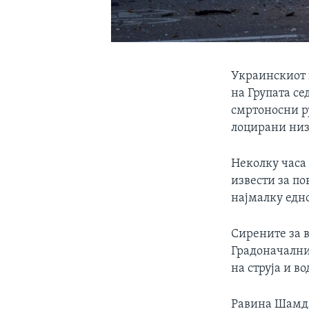
Украинскиот 
на Групата се
смртоносни р
лоцирани низ 
Неколку часа
извести за п
најмалку едно
Сирените за в
Градоначални
на струја и во
Равина Шамда