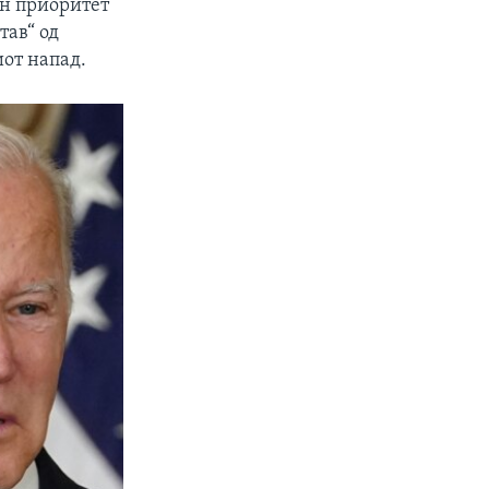
ен приоритет
тав“ од
иот напад.