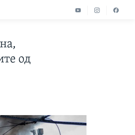
на,
ите од