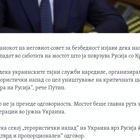
анокот на неговиот совет за безбедност изјави дека на
падот во саботата на мостот што ја поврзува Русија со 
 дека украинските тајни служби наредиле, организира
ористички напад со цел уништување на критичната ц
а на Русија“, рече Путин.
 не ја презеде одговорноста. Мостот беше главна рута 
перации во јужна Украина.
ка секој „терористички напад“ на Украина врз Русија 
„тврд и пропорционален“ одговор.