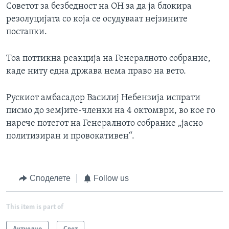
Советот за безбедност на ОН за да ја блокира
резолуцијата со која се осудуваат нејзините
постапки.
Тоа поттикна реакција на Генералното собрание,
каде ниту една држава нема право на вето.
Рускиот амбасадор Василиј Небензија испрати
писмо до земјите-членки на 4 октомври, во кое го
нарече потегот на Генералното собрание „јасно
политизиран и провокативен“.
Споделете
Follow us
This item is part of