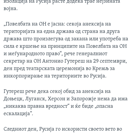
изолација на Русија расте додека трае нејзината
војна.
„Повелбата на ОН е јасна: секоја анексија на
територијата на една држава од страна на друга
држава што произлегува од закана или употреба на
сила е кршење на принципите на Повелбата на ОН
и меѓународното право“, рече генералниот
секретар на ОН Антонио Гутереш на 29 септември,
ден пред театарската церемонија во Кремљ за
инкорпорирање на териториите во Русија.
Гутереш рече дека секој обид за анексија на
Доњецк, Луганск, Херсон и Запорожје нема да има
„никаква правна вредност“ и ќе биде „опасна
ескалација“.
Следниот ден, Русија го искористи своето вето во