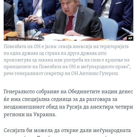
ИНТЕРВЈУА
Јазици
Повелбата на ОН е јасна: секоја анексија на територијата
на една држава од страна на друга држава што
произлегува од закана или употреба на сила е кршење на
принципите на Повелбата на ОН и меѓународното право“,
рече генералниот секретар на ОН Антонио Гутереш
Генералното собрание на Обединетите нации денес
ќе има специјална седница за да разговара за
неодамнешниот обид на Русија да анектира четири
региони на Украина.
Сесијата би можела да открие дали меѓународната