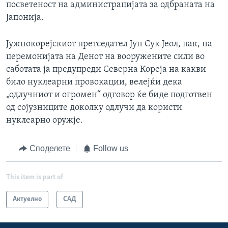
посветеност на администрацијата за одбраната на
Јапонија.
Јужнокорејскиот претседател Јун Сук Јеол, пак, на
церемонијата на Денот на вооружените сили во
саботата ја предупреди Северна Кореја на какви
било нуклеарни провокации, велејќи дека
„одлучниот и огромен“ одговор ќе биде подготвен
од сојузниците доколку одлучи да користи
нуклеарно оружје.
Споделете
Follow us
This item is part of
Актуелно
САД