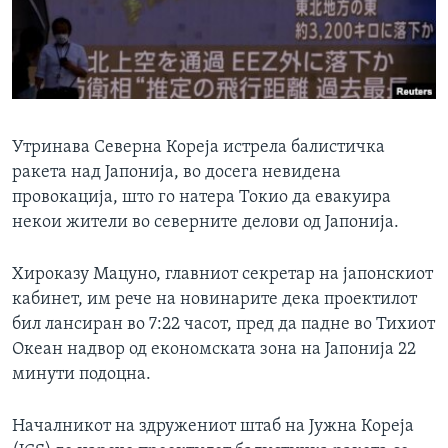
ИНТЕРВЈУА
Јазици
Утринава Северна Кореја истрела балистичка
ракета над Јапонија, во досега невидена
провокација, што го натера Токио да евакуира
некои жители во северните делови од Јапонија.
Хироказу Мацуно, главниот секретар на јапонскиот
кабинет, им рече на новинарите дека проектилот
бил лансиран во 7:22 часот, пред да падне во Тихиот
Океан надвор од економската зона на Јапонија 22
минути подоцна.
Началникот на здружениот штаб на Јужна Кореја