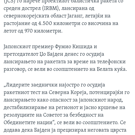
(JCS) го нарече проектилот балистичка ракета со
среден дострел (IRBM), лансирана од
севернокорејската област Јаганг, летајќи на
растојание од 4.500 километри со височина на
летот од 970 километри.
Јапонскиот премиер Фумио Кишида и
претседателот Џо Бајден денес го осудија
лансирањето на ракетата за време на телефонски
разговор, се вели во соопштението на Белата куќа.
„Лидерите заеднички најостро го осудија
ракетниот тест на Северна Кореја, потенцирајќи го
лансирањето како опасност за јапонскиот народ,
дестабилизирање на регионот и јасно кршење на
резолуциите на Советот за безбедност на
Обединетите нации“, се вели во соопштението. Се
додава дека Бајден ја прецизирал неговата цврста