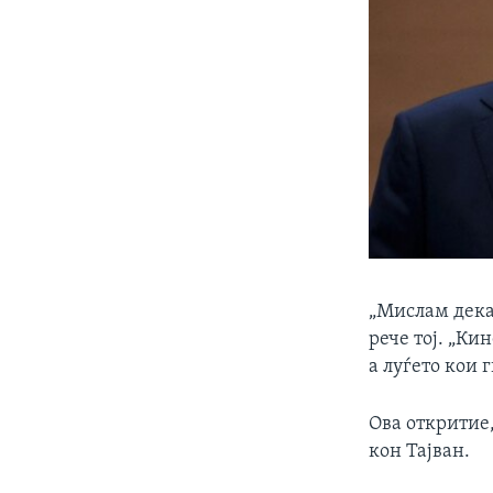
„Мислам дека 
рече тој. „Ки
а луѓето кои 
Ова откритие,
кон Тајван.