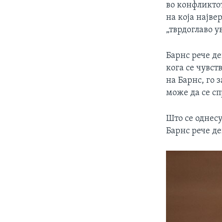
во конфликтот
на која најве
„тврдоглаво у
Барнс рече д
кога се чувст
на Барнс, го 
може да се сп
Што се однес
Барнс рече де