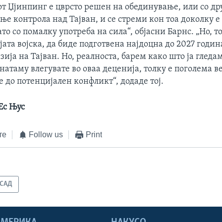
от Џјинпинг е цврсто решен на обединување, или со др
ње контрола над Тајван, и се стреми кон тоа доколку 
то со помалку употреба на сила“, објасни Барнс. „Но, то
јата војска, да биде подготвена најдоцна до 2027 годи
ија на Тајван. Но, реалноста, барем како што ја гледам
натаму влегувате во оваа деценија, толку е поголема в
е до потенцијален конфликт“, додаде тој.
Ес Њус
те
Follow us
Print
САД