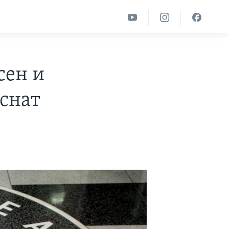
сен и
снат