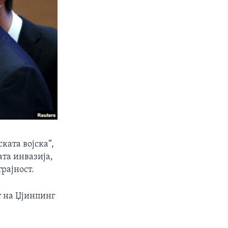
ката војска“,
ата инвазија,
трајност.
т на Џјинпинг