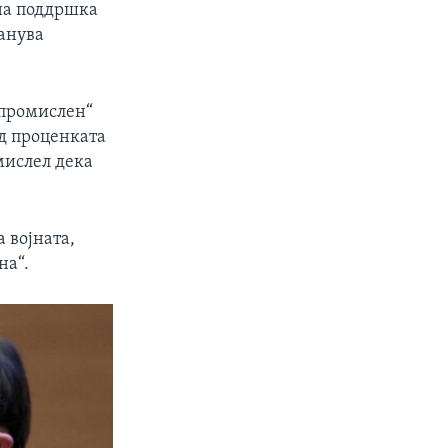
ена поддршка
танува
епромислен“
ед проценката
мислел дека
 војната,
на“.