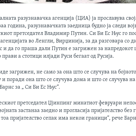
лната разузнавачка агенција (ЦИА) ја прославува свој
а година, разузнавачката заедница будно ја следи вој
скиот претседател Владимир Путин. Си Би Ес Њус го по
агенцијата во Ленгли, Вирџинија, за да разговара со 
 и да го праша дали Путин е загрижен за напредокот 
 прави а стотици илјади Руси бегаат од Русија.
биде загрижен, не само за она што се случува на бојното
 и поради она што се случува дома и што се случува н
Барнс за „ Си Би Ес Њус“.
ескиот претседател Џјинпинг минатиот февруари непо
војната застанаа заедно и прогласија пријателство без 
тоа пријателство сепак има некои граници“, рече Бар