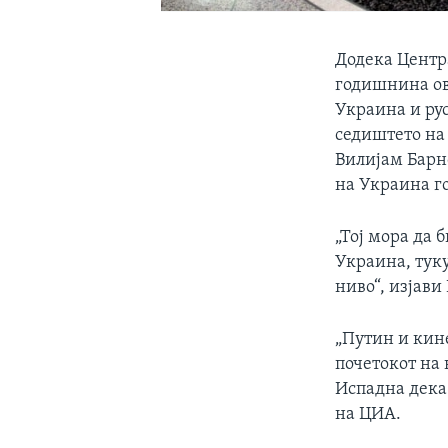
Додека Центра
годишнина ова
Украина и ру
седиштето на 
Вилијам Барнс
на Украина го
„Тој мора да 
Украина, туку
ниво“, изјави 
„Путин и кин
почетокот на 
Испадна дека 
на ЦИА.