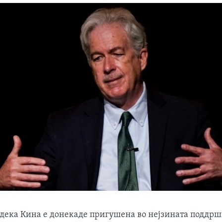
 дека Кина е донекаде пригушена во нејзината поддршк