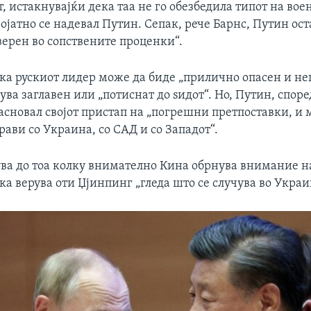
, истакнувајќи дека таа не го обезбедила типот на во
ројатно се надевал Путин. Сепак, рече Барнс, Путин ос
верен во сопствените проценки“.
ека рускиот лидер може да биде „прилично опасен и н
вува заглавен или „потиснат до ѕидот“. Но, Путин, спор
засновал својот пристап на „погрешни претпоставки, и 
рави со Украина, со САД и со Западот“.
ува до тоа колку внимателно Кина обрнува внимание на
ка верува оти Џјинпинг „гледа што се случува во Украи