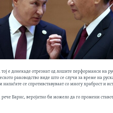
тој е донекаде отрезнат од лошите перформанси на рус
неското раководство виде што се случи за време на руск
ги напаѓате се спротивставуваат со многу храброст и ис
 рече Барнс, веројатно би можело да го промени ставо