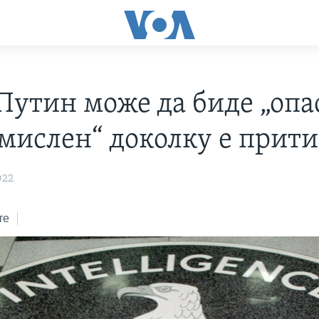
Путин може да биде „опа
мислен“ доколку е прити
022
те