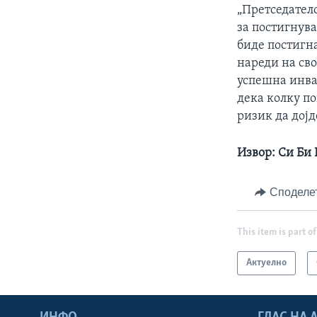
„Претседател
за постигнува
биде постигна
нареди на сво
успешна инваз
дека колку по
ризик да дојд
Извор
:
Си Би 
Споделе
This item is part of
Актуелно