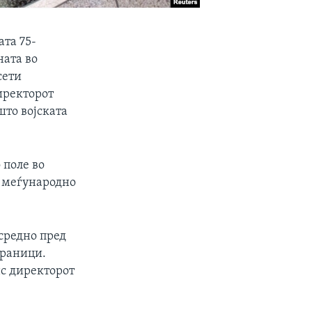
ата 75-
ната во
сети
директорот
што војската
 поле во
а меѓународно
средно пред
граници.
нс директорот