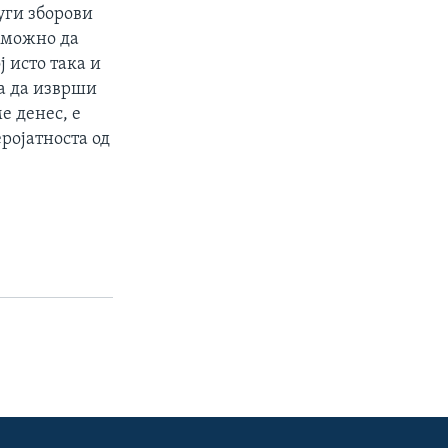
уги зборови
е можно да
ј исто така и
на да изврши
е денес, е
еројатноста од