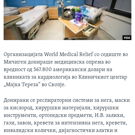
ИНТЕРВЈУА
Јазици
Организацијата World Medical Relief со седиште во
Мичиген донираше медицинска опрема во
вредност од 567.800 американски долари на
клиниката за кардиологија во Клиничкиот центар
„Мајка Тереза“ во Скопје.
Донирани се респираторни системи за нега, маски
за кислород, хируршки материјали, хируршки
инструменти, ортопедски предмети, И.В. залихи,
гази, завои, кревети за интензивна нега, кревети,
инвалидски колички, дијагностички алатки и