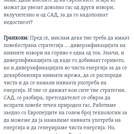
зима. Дали мислите дека европските земји ќе
можат да увезат доволно гас од други извори,
вклучително и од САД, за да го надополнат
недостигот?
Гранхолм:
Пред сè, мислам дека тие треба да имаат
повеќестрана стратегија ... диверзификацијата на
нивните извори на гориво е една од тоа. Значи, и
диверзификацијата од каде го добиваат горивото,
но и диверзификацијата во чиста енергија за да се
декарбонизира нивната мрежа, да се распореди
чиста и да се намали нивната употреба на
енергија. И тие се движат кон сите тие стратегии.
САД, се разбира, претседателот се обврза да
испрати повеќе течен природен гас. Работиме
заедно со Европејците на голем број технологии за
да можеме да ја намалиме нивната употреба на
енергија и да генерираме чиста енергија. Но,