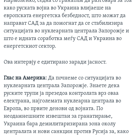
Иармоленко, седна со Гранхолм да разговара за тоа
како руската војна во Украина влијаеше на
европската енергетска безбедност, што можат да
направат САД за да помогнат да се стабилизира
ситуацијата во нуклеарната централа Запорожје и
што е идната соработка меѓу САД и Украина во
енергетскиот сектор.
Ова интервју е едитирано заради јасност.
Глас на Америка:
Да почнеме со ситуацијата во
нуклеарната централа Запорожје. Знаете дека
руските трупи ја презедоа контролата врз оваа
електрана, најголемата нуклеарна централа во
Европа, во првите денови од војната. По
неодамнешните извештаи за гранатирање,
Украина бара демилитаризирана зона околу
централата и нови санкции против Русија за, како