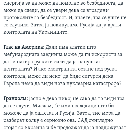
енергија за да може да помогне во безбедноста, да
може да следи, да се увери дека се вградени
протоколите за безбедност. И, знаете, тоа сè уште не
се случило. Затоа ја повикуваме Русија да ја врати
контролата на Украинците.
Глас на Америка:
Дали има алатки што
меѓународната заедница може да ги искористи за
да ги натера руските сили да ја напуштат
централата? И ако електраната остане под руска
контрола, може ли некој да биде сигурен дека
Европа нема да види нова нуклеарна катастрофа?
Гранхолм:
Јасно е дека никој не сака да го види тоа
да се случи. Мислам, ќе има последици што би
можеле да ја оштетат и Русија. Затоа, тие мора да
разберат колку е сериозно ова. САД очигледно
стојат со Украина и ќе продолжат да ја поддржуваат