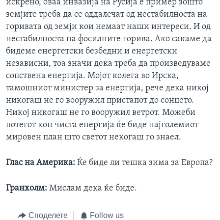
искрено, оваа инвазија на Русија е пример зошто
земјите треба да се оддалечат од нестабилноста на
горивата од земји кои немаат наши интереси. И од
нестабилноста на фосилните горива. Ако сакаме да
бидеме енергетски безбедни и енергетски
независни, тоа значи дека треба да произведуваме
сопствена енергија. Мојот колега во Ирска,
тамошниот министер за енергија, рече дека никој
никогаш не го вооружил пристапот до сонцето.
Никој никогаш не го вооружил ветрот. Можеби
потегот кон чиста енергија ќе биде најголемиот
мировен план што светот некогаш го знаел.
Глас на Америка:
Ќе биде ли тешка зима за Европа?
Гранхолм:
Мислам дека ќе биде.
Споделете
Follow us