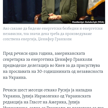
ИНТЕРВЈУА
Јазици
Ако сакаме да бидеме енергетски безбедни и енергетски
независни, тоа значи дека треба да произведуваме
сопствена енергија, Џенифер Гранхолм
Пред речиси една година, американската
секретарка за енергетика Џенифер Гранхолм
предводеше делегација во Киев за да присуствува
на прославата на 30-годишнината од независноста
на Украина.
Речиси шест месеци откако Русија ја нападна
Украина, Јулија Иармоленко од Украинската
редакција на Гласот на Америка, Јулија