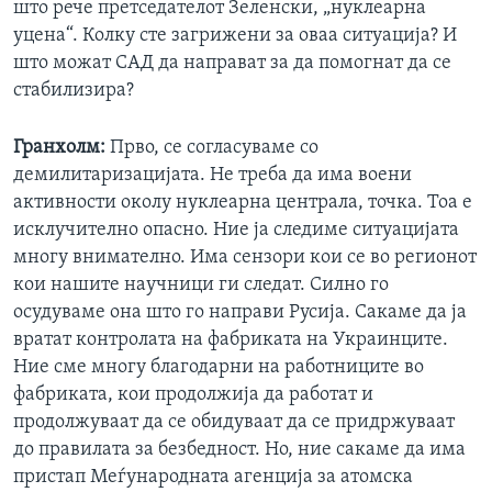
што рече претседателот Зеленски, „нуклеарна
уцена“. Колку сте загрижени за оваа ситуација? И
што можат САД да направат за да помогнат да се
стабилизира?
Гранхолм:
Прво, се согласуваме со
демилитаризацијата. Не треба да има воени
активности околу нуклеарна централа, точка. Тоа е
исклучително опасно. Ние ја следиме ситуацијата
многу внимателно. Има сензори кои се во регионот
кои нашите научници ги следат. Силно го
осудуваме она што го направи Русија. Сакаме да ја
вратат контролата на фабриката на Украинците.
Ние сме многу благодарни на работниците во
фабриката, кои продолжија да работат и
продолжуваат да се обидуваат да се придржуваат
до правилата за безбедност. Но, ние сакаме да има
пристап Меѓународната агенција за атомска