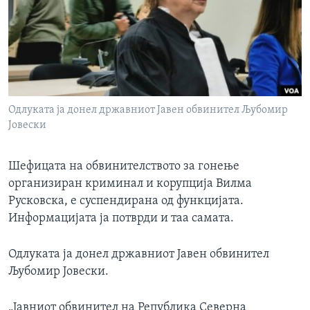
ИНТЕРВЈУА
Јазици
Одлуката ја донел државниот Јавен обвинител Љубомир
Јовески
Шефицата на обвинителството за гонење
организиран криминал и корупција Вилма
Русковска, е суспендирана од функцијата.
Информацијата ја потврди и таа самата.
Одлуката ја донел државниот Јавен обвинител
Љубомир Јовески.
„Јавниот обвинител на Република Северна