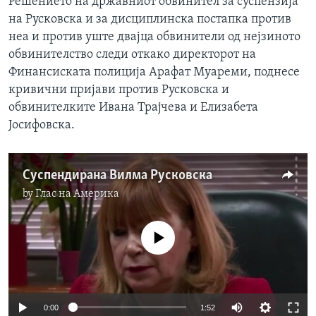
Решението на државниот обвинител за суспензија
на Русковска и за дисциплинска постапка против
неа и против уште двајца обвинители од нејзиното
обвинителство следи откако директорот на
Финансиската полиција Арафат Муареми, поднесе
кривични пријави против Русковска и
обвинителките Ивана Трајчева и Елизабета
Јосифовска.
Суспендирана Вилма Русковска
by
Глас на Америка
No media source currently available
0:00
1:52