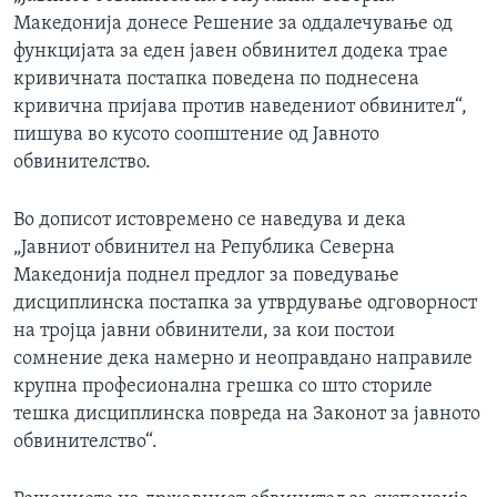
Македонија донесе Решение за оддалечување од
функцијата за еден јавен обвинител додека трае
кривичната постапка поведена по поднесена
кривична пријава против наведениот обвинител“,
пишува во кусото соопштение од Јавното
обвинителство.
Во дописот истовремено се наведува и дека
„Јавниот обвинител на Република Северна
Македонија поднел предлог за поведување
дисциплинска постапка за утврдување одговорност
на тројца јавни обвинители, за кои постои
сомнение дека намерно и неоправдано направиле
крупна професионална грешка со што сториле
тешка дисциплинска повреда на Законот за јавното
обвинителство“.