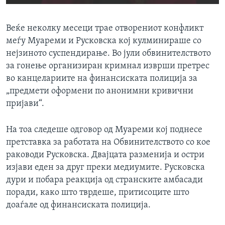
Веќе неколку месеци трае отворениот конфликт
меѓу Муареми и Русковска кој кулминираше со
нејзиното суспендирање. Во јули обвинителството
за гонење организиран кримнал изврши претрес
во канцелариите на финансиската полиција за
„предмети оформени по анонимни кривични
пријави“.
На тоа следеше одговор од Муареми кој поднесе
претставка за работата на Обвинителството со кое
раководи Русковска. Двајцата разменија и остри
изјави еден за друг преки медиумите. Русковска
дури и побара реакција од странските амбасади
поради, како што тврдеше, притисоците што
доаѓале од финансиската полиција.