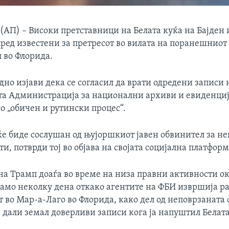
П) – Високи претставници на Белата куќа на Бајден и
ред известени за претресот во вилата на поранешниот
 во Флорида.
но изјави дека се согласил да врати одредени записи 
а Администрација за национални архиви и евиденциј
о „обичен и рутински процес“.
ќе биде сослушан од њујоршкиот јавен обвинител за не
и, потврди тој во објава на својата социјална платформ
а Трамп доаѓа во време на низа правни активности ок
само неколку дена откако агентите на ФБИ извршија ра
т во Мар-а-Лаго во Флорида, како дел од неповрзаната
а дали земал доверливи записи кога ја напуштил Белата