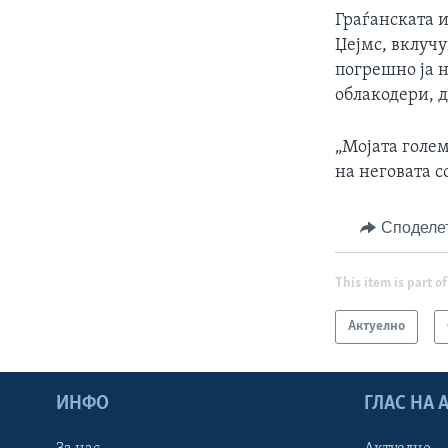
Граѓанската и
Џејмс, вклуч
погрешно ја н
облакодери, д
„Мојата голем
на неговата с
Споделе
This item is part of
Актуелно
ИНФО
ГЛАС НА