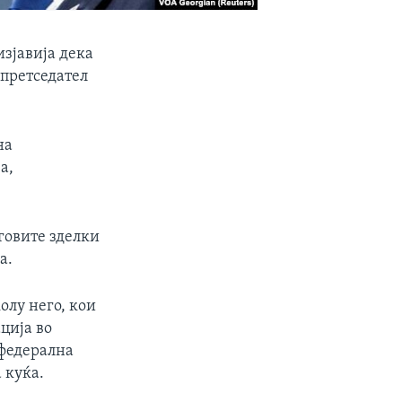
зјавија дека
 претседател
на
а,
говите зделки
а.
олу него, кои
ција во
 федерална
 куќа.