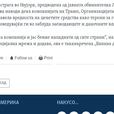
страга во Њујорк, предводена од јавната обвинителка 
ува наводи дека компанијата на Трамп, Организацијата
авела вредноста на ценетите средства како терени за г
оведувајќи ги во заблуда заемодавците и даночните вл
а компанија и јас бевме нападнати од сите страни“, 
оцијална мрежа и додава, ова е таканаречена „Банана 
те
Follow us
Print
САД
 АМЕРИКА
НАКУСО...