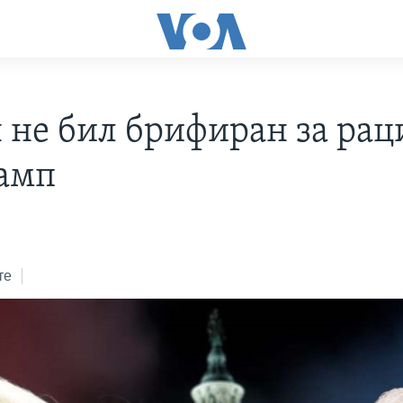
н не бил брифиран за рац
рамп
те