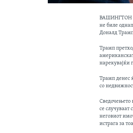
ВАШИНГТОН (А
не биле однап
Доналд Трамп
Трамп претход
американскат
нарекувајќи г
Трамп денес 
со недвижност
Сведочењето н
се случуваат 
неговиот имо
истрага за то