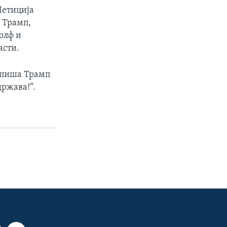
Летиција
 Трамп,
олф и
асти.
напиша Трамп
држава!“.