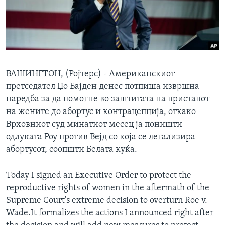
ИНТЕРВЈУА
Јазици
ВАШИНГТОН, (Ројтерс) - Американскиот
претседател Џо Бајден денес потпишa извршна
наредба за да помогне во заштитата на пристапот
на жените до абортус и контрацепција, откако
Врховниот суд минатиот месец ја поништи
одлуката Роу против Вејд со која се легализира
абортусот, соопшти Белата куќа.
Today I signed an Executive Order to protect the
reproductive rights of women in the aftermath of the
Supreme Court's extreme decision to overturn Roe v.
Wade.It formalizes the actions I announced right after