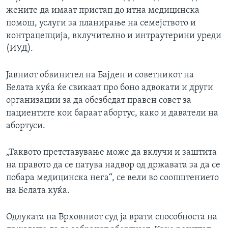
жените да имаат пристап до итна медицинска
помош, услуги за планирање на семејството и
контрацепција, вклучително и интраутерини уреди
(ИУД).
Јавниот обвинител на Бајден и советникот на
Белата куќа ќе свикаат про боно адвокати и други
организации за да обезбедат правен совет за
пациентите кои бараат абортус, како и даватели на
абортуси.
„Таквото претставување може да вклучи и заштита
на правото да се патува надвор од државата за да се
побара медицинска нега“, се вели во соопштението
на Белата куќа.
Одлуката на Врховниот суд ја врати способноста на