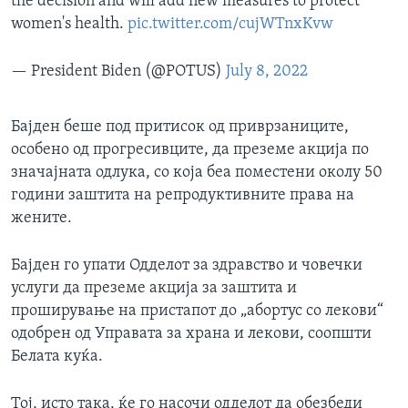
the decision and will add new measures to protect
women's health.
pic.twitter.com/cujWTnxKvw
— President Biden (@POTUS)
July 8, 2022
Бајден беше под притисок од приврзаниците,
особено од прогресивците, да преземе акција по
значајната одлука, со која беа поместени околу 50
години заштита на репродуктивните права на
жените.
Бајден го упати Одделот за здравство и човечки
услуги да преземе акција за заштита и
проширување на пристапот до „абортус со лекови“
одобрен од Управата за храна и лекови, соопшти
Белата куќа.
Тој, исто така, ќе го насочи одделот да обезбеди