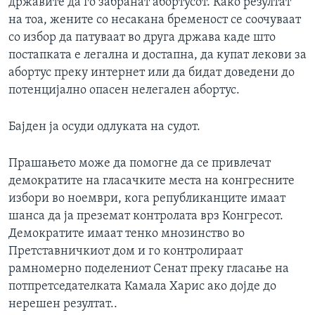
државите да го забранат абортусот. Како резултат
на тоа, жените со несакана бременост се соочуваат
со избор да патуваат во друга држава каде што
постапката е легална и достапна, да купат лекови за
абортус преку интернет или да бидат доведени до
потенцијално опасен нелегален абортус.
Бајден ја осуди одлуката на судот.
Прашањето може да помогне да се привлечат
демократите на гласачките места на конгресните
избори во ноември, кога републиканците имаат
шанса да ја преземат контролата врз Конгресот.
Демократите имаат тенко мнозинство во
Претставничкиот дом и го контролираат
рамномерно поделениот Сенат преку гласање на
потпретседателката Камала Харис ако дојде до
нерешен резултат..