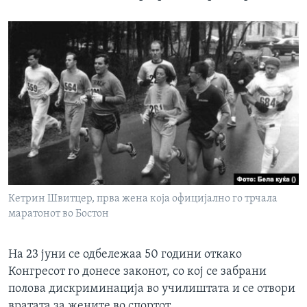
Кетрин Швитцер, прва жена која официјално го трчала
маратонот во Бостон
На 23 јуни се одбележаа 50 години откако
Конгресот го донесе законот, со кој се забрани
полова дискриминација во училиштата и се отвори
вратата за жените во спортот.