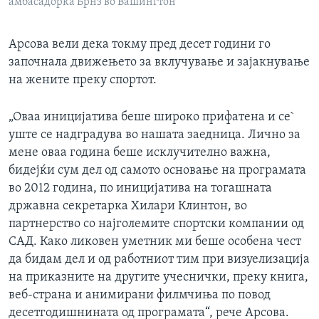
амбасадорка Брнз во Вашингтон
Арсовa вели дека токму пред десет години го
започнала движењето за вклучување и зајакнување
на жените преку спортот.
„Оваа иницијатива беше широко прифатена и се`
уште се надградува во нашата заедница. Лично за
мене оваа година беше исклучително важна,
бидејќи сум дел од самото основање на програмата
во 2012 година, по иницијатива на тогашната
државна секретарка Хилари Клинтон, во
партнерство со најголемите спортски компании од
САД. Како ликовен уметник ми беше особена чест
да бидам дел и од работниот тим при визуелизација
на приказните на другите учеснички, преку книга,
веб-страна и анимирани филмчиња по повод
десетгодишнината од програмата“, рече Арсова.