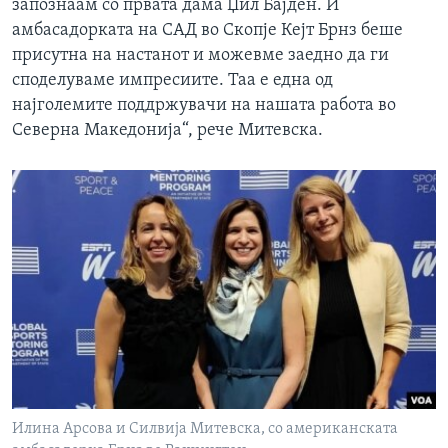
запознаам со првата дама Џил Бајден. И
амбасадорката на САД во Скопје Кејт Брнз беше
присутна на настанот и можевме заедно да ги
споделуваме импресиите. Таа е една од
најголемите поддржувачи на нашата работа во
Северна Македонија“, рече Митевска.
Илина Арсова и Силвија Митевска, со американската