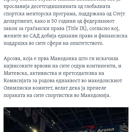
прославија десетгодишнината од глобалната
спортска менторска програма, поддржана од Стејт
департмент, како и 50 години од федерланиот
закон за граѓански права (Title IX), согласно кој,
жените во САД добија еднакви права и финансиска
поддршка во сите сфери на општетството.
Арсова, која е прва Македонка што ги искачила
највисоките врвови на сите седум континенти, и
Митевска, активистка и претседателка на
Комисијата за родова еднаквост во македонскиот
Олимписки комитет, велат дека ја пренеле
пораката на сите спортистки во Македонија.