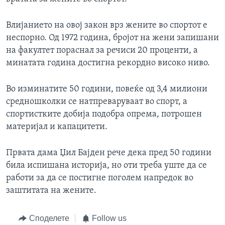
Влијанието на овој закон врз жените во спортот е
неспорно. Од 1972 година, бројот на жени запишани
на факултет пораснал за речиси 20 проценти, а
минатата година достигна рекордно високо ниво.
Во изминатите 50 години, повеќе од 3,4 милиони
средношколки се натпреваруваат во спорт, а
спортистките добија подобра опрема, потрошен
материјал и капацитети.
Првата дама Џил Бајден рече дека пред 50 години
била испишана историја, но оти треба уште да се
работи за да се постигне поголем напредок во
заштитата на жените.
Споделете
Follow us