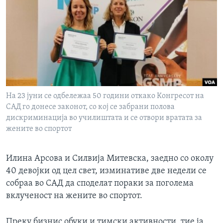
ИНТЕРВЈУА
Јазици
На 23 јуни се одбележаа 50 години откако Конгресот на
САД го донесе законот, со кој се забрани полова
дискриминација во училиштата и се отвори вратата за
жените во спортот
Илина Арсова и Силвија Митевска, заедно со околу
40 девојки од цел свет, изминативе две недели се
собраа во САД да споделат пораки за поголема
вклученост на жените во спортот.
Преку бизнис обуки и тимски активности, тие ја