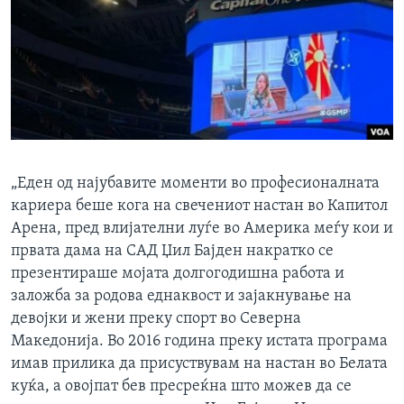
„Еден од најубавите моменти во професионалната
кариера беше кога на свечениот настан во Капитол
Арена, пред влијателни луѓе во Америка меѓу кои и
првата дама на САД Џил Бајден накратко се
презентираше мојата долгогодишна работа и
заложба за родова еднаквост и зајакнување на
девојки и жени преку спорт во Северна
Македонија. Во 2016 година преку истата програма
имав прилика да присуствувам на настан во Белата
куќа, а овојпат бев пресреќна што можев да се