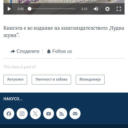
0:00
3:13
Книгата е во издание на книгоиздателството „Чудна
шума“.
Споделете
Follow us
This item is part of
Актуелно
Уметност и забава
Македонија
НАКУСО...