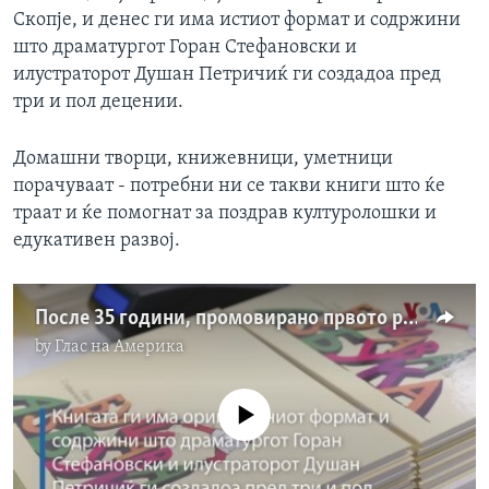
Скопје, и денес ги има истиот формат и содржини
што драматургот Горан Стефановски и
илустраторот Душан Петричиќ ги создадоа пред
три и пол децении.
Домашни творци, книжевници, уметници
порачуваат - потребни ни се такви книги што ќе
траат и ќе помогнат за поздрав културолошки и
едукативен развој.
После 35 години, промовирано првото реиздание на култната книга „Бушава азбука“.
by
Глас на Америка
No media source currently available