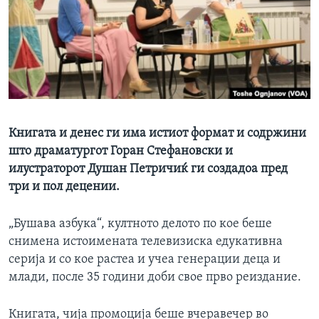
ИНТЕРВЈУА
Јазици
Книгата и денес ги има истиот формат и содржини
што драматургот Горан Стефановски и
илустраторот Душан Петричиќ ги создадоа пред
три и пол децении.
„Бушава азбука“, култното делото по кое беше
снимена истоимената телевизиска едукативна
серија и со кое растеа и учеа генерации деца и
млади, после 35 години доби свое прво реиздание.
Книгата, чија промоција беше вчеравечер во