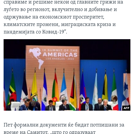
справиме и решиме некои од главните грижи на
луѓето во регионот, вклучително и добивање и
одржување на економскиот просперитет,
климатските промени, миграциската криза и
пандемијата со Ковид-19“.
Пет формални документи ќе бидат потпишани за
време на Самитот, „што го одразуваат