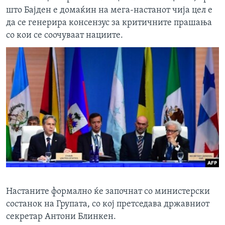
што Бајден е домаќин на мега-настанот чија цел е
да се генерира консензус за критичните прашања
со кои се соочуваат нациите.
Настаните формално ќе започнат со министерски
состанок на Групата, со кој претседава државниот
секретар Антони Блинкен.