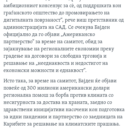
амбициозниот консензус за сè, од поддршката кон
граѓанското општество до промовирањето на
дигиталната поврзаност“, рече виш претставник од
администрацијата на САД. Се очекува Бајден
официјално да го објави „Американско
партнерство“ за време на самитот, обид за
зајакнување на регионалните економии преку
градење на договори за слободна трговија и
решавање на „нееднаквоста и недостигот на
економски можности и еднаквост“.
Исто така, за време на самитот, Бајден ќе објави
повеќе од 300 милиони американски долари
регионална помош за борба против климата со
несигурноста за достава на храната, заедно со
здравствени иницијативи насочени кон подготовка
за идни пандемии и партнерство со заедницата на
Карибите за решавање на климатските прашања.