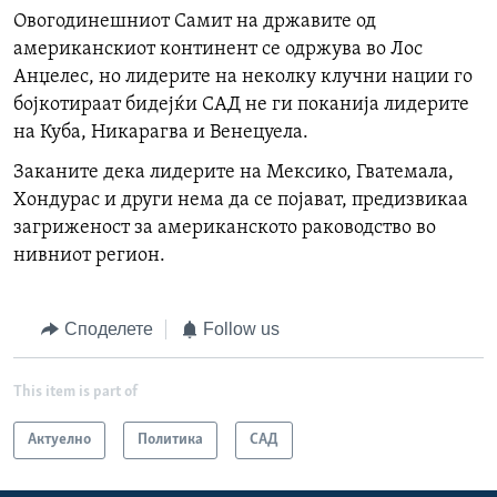
Овогодинешниот Самит
на државите од
американскиот континент
се одржува во Лос
Анџелес, но лидерите на неколку клучни нации
го
бојкотираат бидејќи САД не ги поканија лидерите
на Куба, Никарагва и Венецуела
.
Заканите дека лидерите на Мексико, Гватемала,
Хондурас и други нема да се појават, предизвикаа
загриженост за американското раководство во
нивниот регион.
Споделете
Follow us
This item is part of
Актуелно
Политика
САД