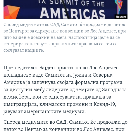
ИНТЕРВЈУА
Јазици
Според медиумите во САД, Самитот ќе продолжи до петок
во Центарот за одржување конвенции во Лос Анџелес, при
што Бајден е домаќин на мега-настанот чија цел е да се
генерира консензус за критичните прашања со кои се
соочуваат нациите.
Претседателот Бајден пристигна во Лос Анџелес
попладнево каде Самитот на Јужна и Северна
Америка ја започнува својата формална програма
за дискусии меѓу лидерите од земјите од Западната
хемисфера, кои се однесуваат на прашања за
имиграцијата, климатски промени и Ковид-19,
јавуваат американските медиуми.
Според медиумите во САД, Самитот ќе продолжи до
петок во Центар за конвенции во Лос Анџелес, при