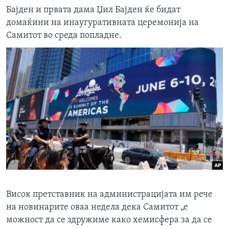
Бајден и првата дама Џил Бајден ќе бидат
домаќини на инаугуративната церемонија на
Самитот во среда попладне.
Висок претставник на администрацијата им рече
на новинарите оваа недела дека Самитот „е
можност да се здружиме како хемисфера за да се