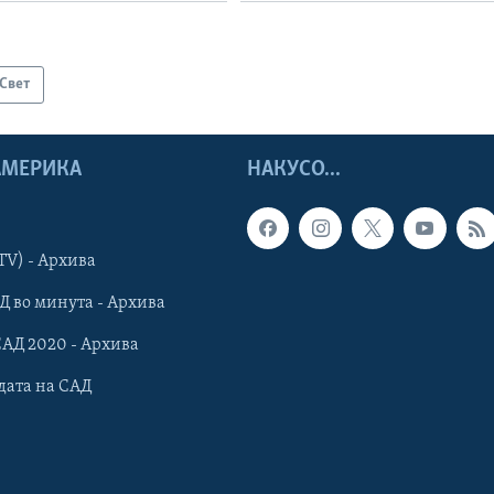
Свет
 АМЕРИКА
НАКУСО...
TV) - Архива
Д во минута - Архива
САД 2020 - Архива
дата на САД