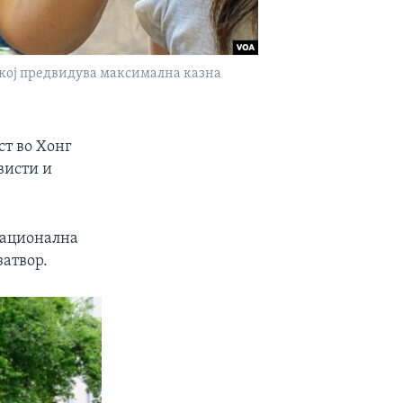
, кој предвидува максимална казна
ст во Хонг
висти и
 национална
затвор.