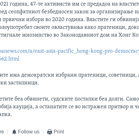
021 година, 47-те активисти им се предадоа на властит
ред сеопфатниот безбедносен закон за организирање н
 првични избори во 2020 година. Властите ги обвиниј
злоупотребат своите овластувања како пратеници, док
стигнале мнозинство во Законодавниот дом на Хонг Ко
oanews.com/a/east-asia-pacific_hong-kong-pro-democracy-
662.html
ите има демократски избрани пратеници, советници,
ки застапници.
тите беа обвинети, судските постапки беа долги. Само 
бија кауција, а останатите се во истражен притвор и ч
апка.
те
Follow us
Print