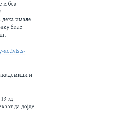
е и беа
а
а дека имале
олку биле
нг.
activists-
 академици и
13 од
екаат да дојде