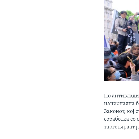
По антивладин
национална б
Законот, кој 
соработка со 
таргетираат 