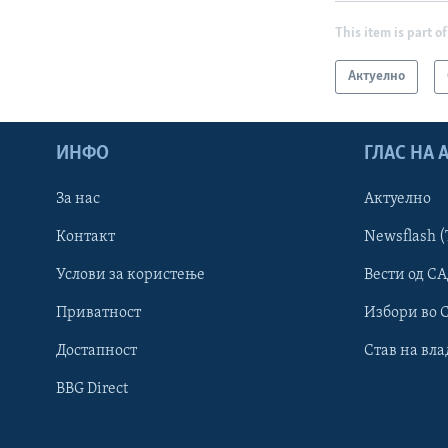
This item is part of
Актуелно
ИНФО
ГЛАС НА
За нас
Актуелно
Контакт
Newsflash (
Learning English
Услови за користење
Вести од СА
Приватност
Избори во 
НАКУСО...
Достапност
Став на вла
BBG Direct
Јазици