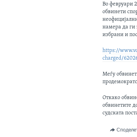
Во февруари 2
обвинети спо
неофицијални
намера да ги 
избрани и по
https://www.v
charged/6202
Меѓу обвинет
продемократс
Откако обвине
обвинетите до
судската пост
Споделе