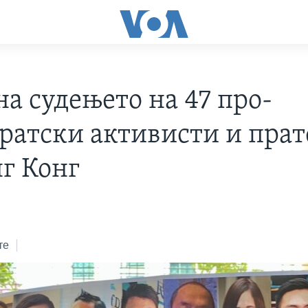
на судењето на 47 про-
ратски активисти и пра
нг Конг
те