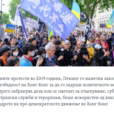
ите протести во 2019 година, Пекинг го наметна зако
езбедност на Хонг Конг за да го задуши политичкото н
строго забранува дела кои се сметаат за отцепување, су
странски служби и тероризам, беше искористен од влас
јадрото на про-демократското движење во Хонг Конг.