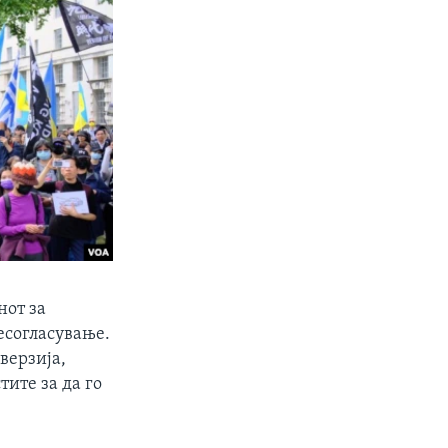
нот за
есогласување.
бверзија,
тите за да го