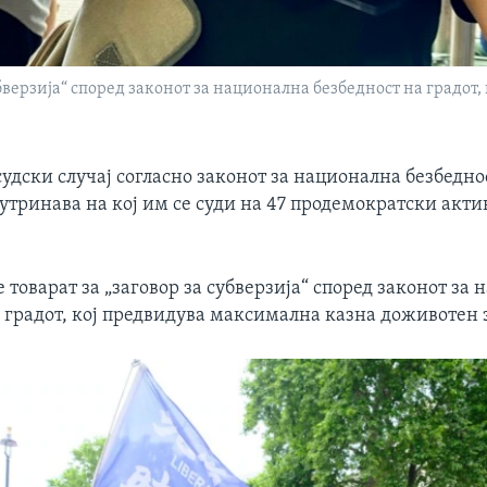
убверзија“ според законот за национална безбедност на градот
удски случај согласно законот за национална безбедно
утринава на кој им се суди на 47 продемократски акти
 товарат за „заговор за субверзија“ според законот за
 градот, кој предвидува максимална казна доживотен 