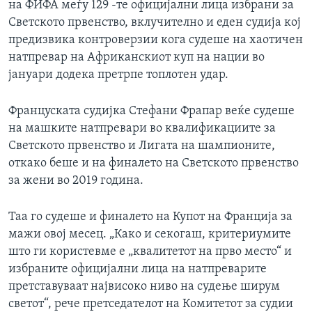
на ФИФА меѓу 129 -те официјални лица избрани за
Светското првенство, вклучително и еден судија кој
предизвика контроверзии кога судеше на хаотичен
натпревар на Африканскиот куп на нации во
јануари додека претрпе топлотен удар.
Француската судијка Стефани Фрапар веќе судеше
на машките натпревари во квалификациите за
Светското првенство и Лигата на шампионите,
откако беше и на финалето на Светското првенство
за жени во 2019 година.
Таа го судеше и финалето на Купот на Франција за
мажи овој месец. „Како и секогаш, критериумите
што ги користевме е „квалитетот на прво место“ и
избраните официјални лица на натпреварите
претставуваат највисоко ниво на судење ширум
светот“, рече претседателот на Комитетот за судии