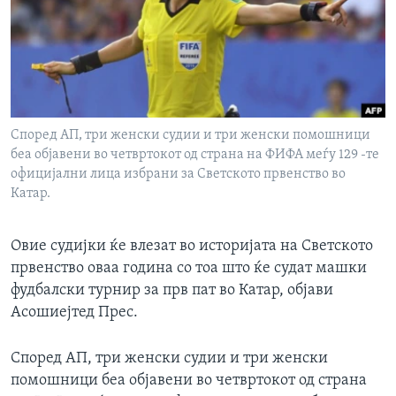
ИНТЕРВЈУА
Јазици
Според АП, три женски судии и три женски помошници
беа објавени во четвртокот од страна на ФИФА меѓу 129 -те
официјални лица избрани за Светското првенство во
Катар.
Овие судијки ќе влезат во историјата на Светското
првенство оваа година со тоа што ќе судат машки
фудбалски турнир за прв пат во Катар, објави
Асошиејтед Прес.
Според АП, три женски судии и три женски
помошници беа објавени во четвртокот од страна