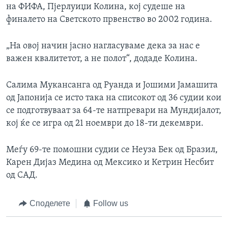
на ФИФА, Пјерлуиџи Колина, кој судеше на
финалето на Светското првенство во 2002 година.
„На овој начин јасно нагласуваме дека за нас е
важен квалитетот, а не полот“, додаде Колина.
Салима Мукансанга од Руанда и Јошими Јамашита
од Јапонија се исто така на списокот од 36 судии кои
се подготвуваат за 64-те натпревари на Мундијалот,
кој ќе се игра од 21 ноември до 18-ти декември.
Меѓу 69-те помошни судии се Неуза Бек од Бразил,
Карен Дијаз Медина од Мексико и Кетрин Несбит
од САД.
Споделете
Follow us